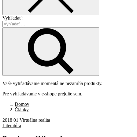
Vyhľadať:
Vaše vyhľadávanie momentálne nezahŕňa produkty.
Pre vyhľadávanie v e-shope
prejdite sem
.
Domov
Články
2018 01 Virtuálna realita
Literatúra