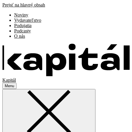
Prejsť na hlavný obsah
Noviny
Vydavateľstvo
Podujatia
Podcasty
O nás
Kapitál
Menu