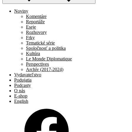
Noviny
Komentáre
Reportáže
Eseje
Rozhovory
Frky
Tematické série
Spoločnosť a politika
Kultúra
Le Monde Diplomatique
Perspectives
Archív (2017-2024)
Vydavateľstvo
Podujatia
Podcasty
O nás
E-shop
English