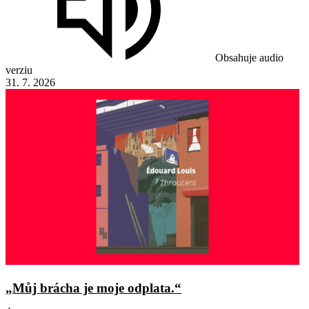
Obsahuje audio
verziu
31. 7. 2026
„Můj brácha je moje odplata.“