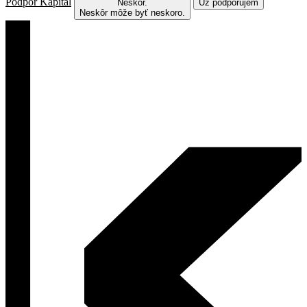
Podpor Kapitál
Neskôr.
Už podporujem
Neskôr môže byť neskoro.