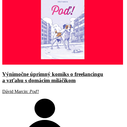
Výnimočne úprimný komiks o freelancingu
a vzťahu s domácim miláčikom
Dávid Marcin:
Poď!