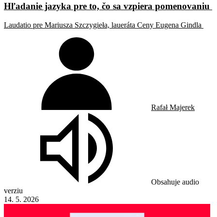
Hľadanie jazyka pre to, čo sa vzpiera pomenovaniu
Laudatio pre Mariusza Szczygieła, laueráta Ceny Eugena Gindla
Rafał Majerek
Obsahuje audio
verziu
14. 5. 2026