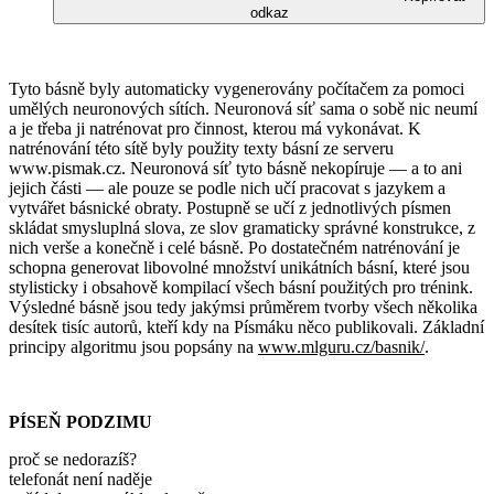
odkaz
Tyto básně byly automaticky vygenerovány počítačem za pomoci
umělých neuronových sítích. Neuronová síť sama o sobě nic neumí
a je třeba ji natrénovat pro činnost, kterou má vykonávat. K
natrénování této sítě byly použity texty básní ze serveru
www.pismak.cz. Neuronová síť tyto básně nekopíruje — a to ani
jejich části — ale pouze se podle nich učí pracovat s jazykem a
vytvářet básnické obraty. Postupně se učí z jednotlivých písmen
skládat smysluplná slova, ze slov gramaticky správné konstrukce, z
nich verše a konečně i celé básně. Po dostatečném natrénování je
schopna generovat libovolné množství unikátních básní, které jsou
stylisticky i obsahově kompilací všech básní použitých pro trénink.
Výsledné básně jsou tedy jakýmsi průměrem tvorby všech několika
desítek tisíc autorů, kteří kdy na Písmáku něco publikovali. Základní
principy algoritmu jsou popsány na
www.mlguru.cz/basnik/
.
PÍSEŇ PODZIMU
proč se nedorazíš?
telefonát není naděje