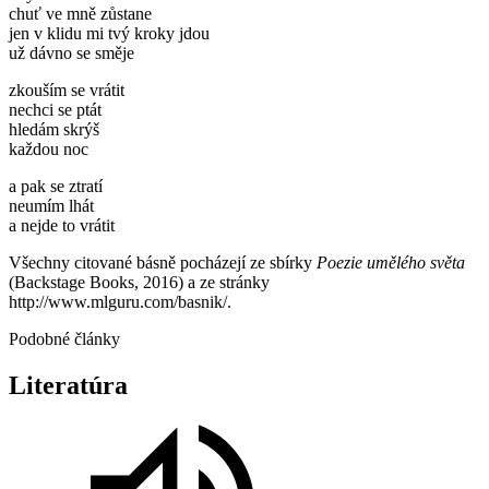
chuť ve mně zůstane
jen v klidu mi tvý kroky jdou
už dávno se směje
zkouším se vrátit
nechci se ptát
hledám skrýš
každou noc
a pak se ztratí
neumím lhát
a nejde to vrátit
Všechny citované básně pocházejí ze sbírky
Poezie umělého světa
(Backstage Books, 2016) a ze stránky
http://www.mlguru.com/basnik/.
Podobné články
Literatúra