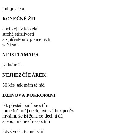
miluji lásku
KONEČNĚ ŽÍT
chci vyjít z kostela
strohé střízlivosti
a s jitřenkou v plamenech
začít snít
NEJSI TAMARA
jsi ludmila
NEJHEZČÍ DÁREK
50 kčs, tak mám tě rád
DŽÍNOVÁ POKROPANÍ
tak přestaň, smiř se s tím
moje řeč, můj dech, být svá bez peněz
myslím, že jsi žena co dech ti dá
s tebou už nevím co s tím
když večer temně září