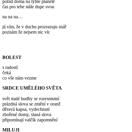
pořád doma na týhle planetě
čas pro tebe stále dupe svou
na na na…
já vím, že v duchu prozrazuju snář
poznám že nejsem nic víc
BOLEST
s radostí
čeká
co vše nám vezme
SRDCE UMĚLÉHO SVĚTA
svět malé hudby se rozesmutní
prázdná slova se změní v oranž
děravá kapsa, vydechnutí
zbořené domy, slaná slova
připomínají valčík zapomnění
MILUJI