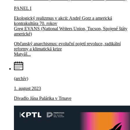
PANEL I
Ekologický realizmus v akcii: André Gorz a americká
kontrakultúra 70. rokov
Greg EVANS (National Writers Union, Tucson, Spojené štáty
americké)
Občanský anarchismus: evoluční pojetí revoluce, radikální
reformy a klimatická krize
Matyáš...
(archív)
1. august 2023
Divadlo Jána Palárika v Trnave