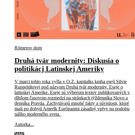
Rómerov dom
Druhá tvár modernity: Diskusia o
politikácj Latinskej Ameriky
V marci tohto roka vyšla v O.Z. kapitalks kniha esejí Silvie
Ruppeldtovej pod názvom Druhá tvár modernity. Eseje o
latinskej Amerike. Eseje sú výberom textov publikovaných v
dlhšom časovom rozmedzí na stránkach týždenníka Slovo a
denníka Pravda. Zachytávajú mnohé fakty a súvislosti, ktoré
mali po dobytí Amerík Európanmi zásadný vplyv na podobu
nášho moderného sveta.
Autorka...