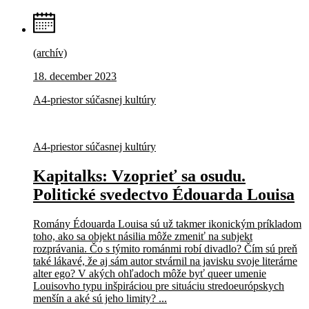
(archív)
18. december 2023
A4-priestor súčasnej kultúry
A4-priestor súčasnej kultúry
Kapitalks: Vzoprieť sa osudu.
Politické svedectvo Édouarda Louisa
Romány Édouarda Louisa sú už takmer ikonickým príkladom
toho, ako sa objekt násilia môže zmeniť na subjekt
rozprávania. Čo s týmito románmi robí divadlo? Čím sú preň
také lákavé, že aj sám autor stvárnil na javisku svoje literárne
alter ego? V akých ohľadoch môže byť queer umenie
Louisovho typu inšpiráciou pre situáciu stredoeurópskych
menšín a aké sú jeho limity? ...