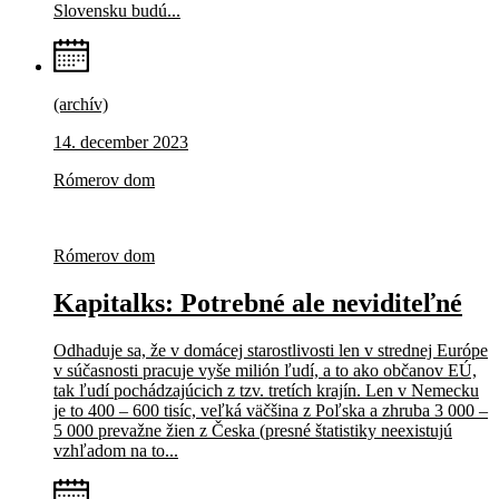
Slovensku budú...
(archív)
14. december 2023
Rómerov dom
Rómerov dom
Kapitalks: Potrebné ale neviditeľné
Odhaduje sa, že v domácej starostlivosti len v strednej Európe
v súčasnosti pracuje vyše milión ľudí, a to ako občanov EÚ,
tak ľudí pochádzajúcich z tzv. tretích krajín. Len v Nemecku
je to 400 – 600 tisíc, veľká väčšina z Poľska a zhruba 3 000 –
5 000 prevažne žien z Česka (presné štatistiky neexistujú
vzhľadom na to...