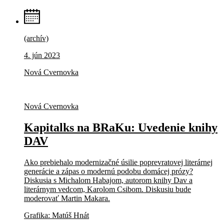
(archív)
4. jún 2023
Nová Cvernovka
Nová Cvernovka
Kapitalks na BRaKu: Uvedenie knihy
DAV
Ako prebiehalo modernizačné úsilie poprevratovej literárnej
generácie a zápas o modernú podobu domácej prózy?
Diskusia s Michalom Habajom, autorom knihy Dav a
literárnym vedcom, Karolom Csibom. Diskusiu bude
moderovať Martin Makara.
Grafika: Matúš Hnát