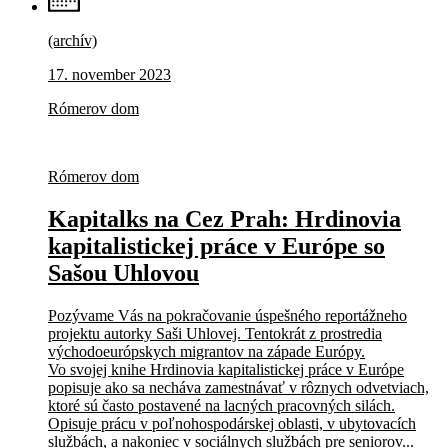
(archív)
17. november 2023
Rómerov dom
Rómerov dom
Kapitalks na Cez Prah: Hrdinovia
kapitalistickej práce v Európe so
Sašou Uhlovou
Pozývame Vás na pokračovanie úspešného reportážneho
projektu autorky Saši Uhlovej. Tentokrát z prostredia
východoeurópskych migrantov na západe Európy.
Vo svojej knihe Hrdinovia kapitalistickej práce v Európe
popisuje ako sa necháva zamestnávať v rôznych odvetviach,
ktoré sú často postavené na lacných pracovných silách.
Opisuje prácu v poľnohospodárskej oblasti, v ubytovacích
službách, a nakoniec v sociálnych službách pre seniorov...