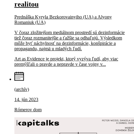
realitou
Prednáška Kyryla Bezkorovainyiho (UA) a Alyony
Romaniuk (UA)
V čoraz zložitejšom mediálnom prostredí sú dezinformácie
tiež čoraz rozmanitejšie a ťažšie sa odhaľujú. Výsledkom
môže byť náchylnosť na dezinformácie, konšpirácie a
propagandu, najmä u mladých ľudí.
Art as Evidence je projekt, ktorý vyzýva ľudí, aby viac
premýšľali o pravde a nepravde v čase vojny v...
(archív)
14. jún 2023
Rómerov dom