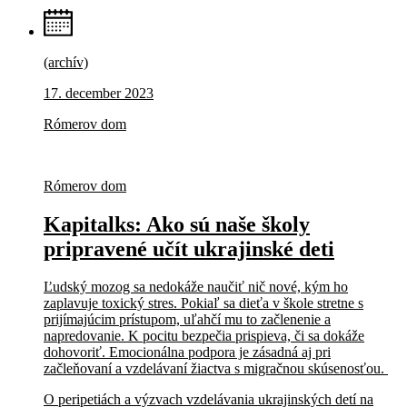
(archív)
17. december 2023
Rómerov dom
Rómerov dom
Kapitalks: Ako sú naše školy
pripravené učít ukrajinské deti
Ľudský mozog sa nedokáže naučiť nič nové, kým ho
zaplavuje toxický stres. Pokiaľ sa dieťa v škole stretne s
prijímajúcim prístupom, uľahčí mu to začlenenie a
napredovanie. K pocitu bezpečia prispieva, či sa dokáže
dohovoriť. Emocionálna podpora je zásadná aj pri
začleňovaní a vzdelávaní žiactva s migračnou skúsenosťou.
O peripetiách a výzvach vzdelávania ukrajinských detí na