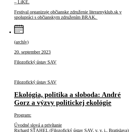
– LiKE.
Festival organizuje občianske združenie literarnyklub.sk v
spolupráci s občianskym združením BRAK.
(archív)
20. september 2023
Filozofický ústav SAV
Filozofický ústav SAV
Ekológia, politika a sloboda: André
Gorz a výzvy politickej ekológie
Program:
Úvodné slová a privítanie
Richard SŤAHEL (Filozofický ústav SAV, v. v. i., Bratislava)