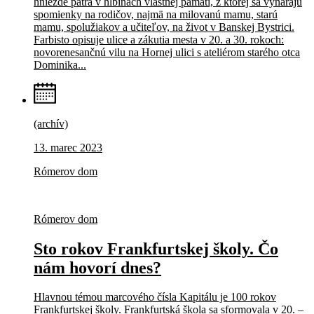
hniezde pátra v hlbinách vlastnej pamäti, z ktorej sa vynárajú
spomienky na rodičov, najmä na milovanú mamu, starú
mamu, spolužiakov a učiteľov, na život v Banskej Bystrici.
Farbisto opisuje ulice a zákutia mesta v 20. a 30. rokoch:
novorenesančnú vilu na Hornej ulici s ateliérom starého otca
Dominika...
(archív)
13. marec 2023
Rómerov dom
Rómerov dom
Sto rokov Frankfurtskej školy. Čo
nám hovorí dnes?
Hlavnou témou marcového čísla Kapitálu je 100 rokov
Frankfurtskej školy. Frankfurtská škola sa sformovala v 20. –