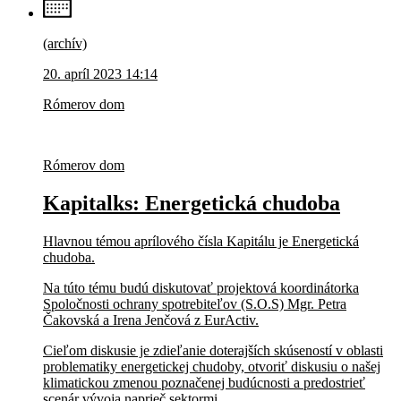
(archív)
20. apríl 2023 14:14
Rómerov dom
Rómerov dom
Kapitalks: Energetická chudoba
Hlavnou témou aprílového čísla Kapitálu je Energetická
chudoba.
Na túto tému budú diskutovať projektová koordinátorka
Spoločnosti ochrany spotrebiteľov (S.O.S) Mgr. Petra
Čakovská a Irena Jenčová z EurActiv.
Cieľom diskusie je zdieľanie doterajších skúseností v oblasti
problematiky energetickej chudoby, otvoriť diskusiu o našej
klimatickou zmenou poznačenej budúcnosti a predostrieť
scenár vývoja naprieč sektormi...