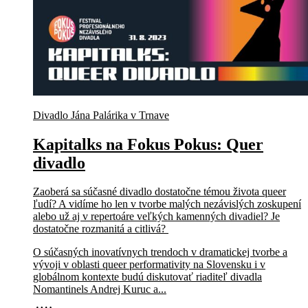
Divadlo Jána Palárika v Trnave
Kapitalks na Fokus Pokus: Quer
divadlo
Zaoberá sa súčasné divadlo dostatočne témou života queer
ľudí? A vidíme ho len v tvorbe malých nezávislých zoskupení
alebo už aj v repertoáre veľkých kamenných divadiel? Je
dostatočne rozmanitá a citlivá?
O súčasných inovatívnych trendoch v dramatickej tvorbe a
vývoji v oblasti queer performativity na Slovensku i v
globálnom kontexte budú diskutovať riaditeľ divadla
Nomantinels Andrej Kuruc a...