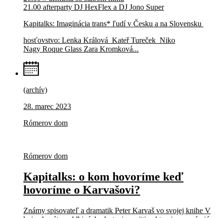
21.00 afterparty DJ HexFlex a DJ Jono Super
Kapitalks: Imaginácia trans* ľudí v Česku a na Slovensku
hosťovstvo: Lenka Králová Kateř Tureček Niko
Nagy Roque Glass Zara Kromková...
(archív)
28. marec 2023
Rómerov dom
Rómerov dom
Kapitalks: o kom hovoríme keď
hovoríme o Karvašovi?
Známy spisovateľ a dramatik Peter Karvaš vo svojej knihe V