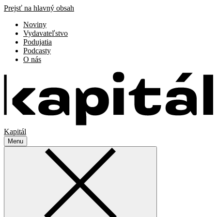
Prejsť na hlavný obsah
Noviny
Vydavateľstvo
Podujatia
Podcasty
O nás
Kapitál
Menu