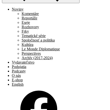
Noviny
Komentáre
Reportáže
Eseje
Rozhovory
Frky
Tematické série
Spoločnosť a politika
Kultúra
Le Monde Diplomatique
Perspectives
Archív (2017-2024)
Vydavateľstvo
Podujatia
Podcasty
O nás
E-shop
English