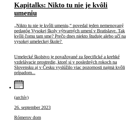
Kapitalks: Nikto tu nie je kvôli
umeniu
„Nikto tu nie je kvôli umeniu,“ povedal jeden nemenovaný
pedagóg Vysokej školy výtvarných umení v Bratislave. Tak
kvôli čomu tam sme? Prečo dnes niekto študuje alebo učí na
vysokej umeleckej škole?
Umelecké školstvo je považované za špecifické a krehké
vzdelávacie prostredie, ktoré si v posledných rokoch na
Slovensku aj v Česku vyslúžilo viac pozornosti najmä kvôli
prípadom...
(archív)
26. september 2023
Rómerov dom