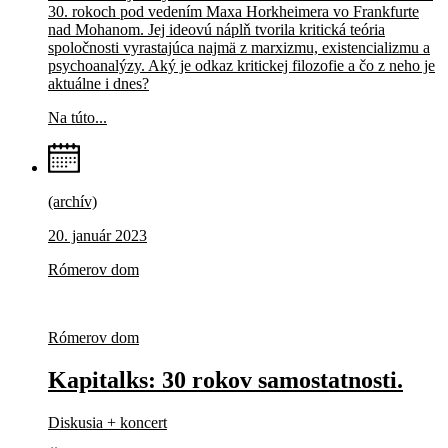
30. rokoch pod vedením Maxa Horkheimera vo Frankfurte
nad Mohanom. Jej ideovú náplň tvorila kritická teória
spoločnosti vyrastajúca najmä z marxizmu, existencializmu a
psychoanalýzy. Aký je odkaz kritickej filozofie a čo z neho je
aktuálne i dnes?
Na túto...
(archív)
20. január 2023
Rómerov dom
Rómerov dom
Kapitalks: 30 rokov samostatnosti.
Diskusia + koncert