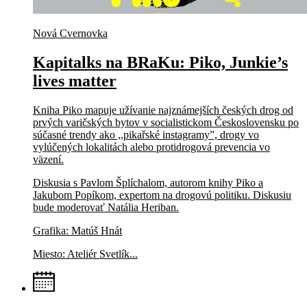
Nová Cvernovka
Kapitalks na BRaKu: Piko, Junkie’s
lives matter
Kniha Piko mapuje užívanie najznámejších českých drog od
prvých varičských bytov v socialistickom Československu po
súčasné trendy ako ,,pikařské instagramy”, drogy vo
vylúčených lokalitách alebo protidrogová prevencia vo
väzení.
Diskusia s Pavlom Šplíchalom, autorom knihy Piko a
Jakubom Popíkom, expertom na drogovú politiku. Diskusiu
bude moderovať Natália Heriban.
Grafika: Matúš Hnát
Miesto: Ateliér Svetlík...