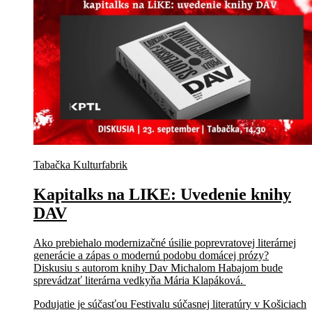
Tabačka Kulturfabrik
Kapitalks na LIKE: Uvedenie knihy
DAV
Ako prebiehalo modernizačné úsilie poprevratovej literárnej
generácie a zápas o modernú podobu domácej prózy?
Diskusiu s autorom knihy Dav Michalom Habajom bude
sprevádzať literárna vedkyňa Mária Klapáková.
Podujatie je súčasťou Festivalu súčasnej literatúry v Košiciach