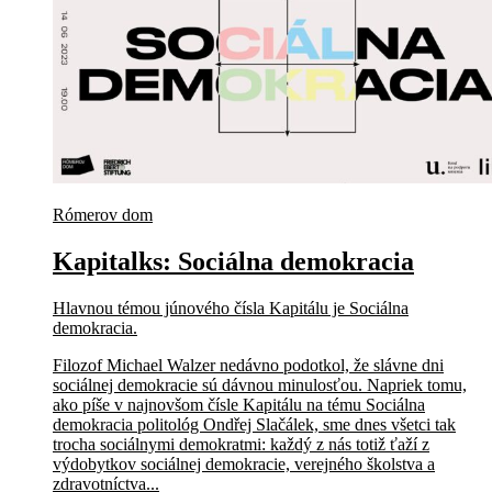
Rómerov dom
Kapitalks: Sociálna demokracia
Hlavnou témou júnového čísla Kapitálu je Sociálna
demokracia.
Filozof Michael Walzer nedávno podotkol, že slávne dni
sociálnej demokracie sú dávnou minulosťou. Napriek tomu,
ako píše v najnovšom čísle Kapitálu na tému Sociálna
demokracia politológ Ondřej Slačálek, sme dnes všetci tak
trocha sociálnymi demokratmi: každý z nás totiž ťaží z
výdobytkov sociálnej demokracie, verejného školstva a
zdravotníctva...