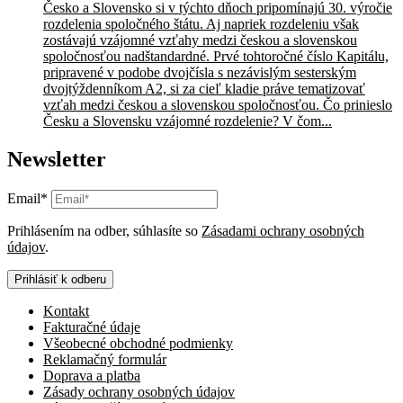
Česko a Slovensko si v týchto dňoch pripomínajú 30. výročie
rozdelenia spoločného štátu. Aj napriek rozdeleniu však
zostávajú vzájomné vzťahy medzi českou a slovenskou
spoločnosťou nadštandardné. Prvé tohtoročné číslo Kapitálu,
pripravené v podobe dvojčísla s nezávislým sesterským
dvojtýždenníkom A2, si za cieľ kladie práve tematizovať
vzťah medzi českou a slovenskou spoločnosťou. Čo prinieslo
Česku a Slovensku vzájomné rozdelenie? V čom...
Newsletter
Email*
Prihlásením na odber, súhlasíte so
Zásadami ochrany osobných
údajov
.
Prihlásiť k odberu
Kontakt
Fakturačné údaje
Všeobecné obchodné podmienky
Reklamačný formulár
Doprava a platba
Zásady ochrany osobných údajov