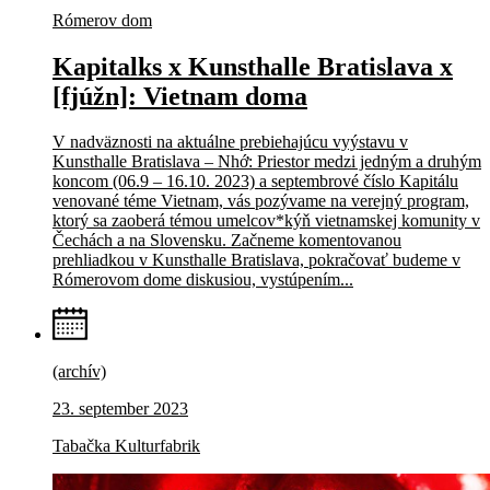
Rómerov dom
Kapitalks x Kunsthalle Bratislava x
[fjúžn]: Vietnam doma
V nadväznosti na aktuálne prebiehajúcu vyýstavu v
Kunsthalle Bratislava – Nhớ: Priestor medzi jedným a druhým
koncom (06.9 – 16.10. 2023) a septembrové číslo Kapitálu
venované téme Vietnam, vás pozývame na verejný program,
ktorý sa zaoberá témou umelcov*kýň vietnamskej komunity v
Čechách a na Slovensku. Začneme komentovanou
prehliadkou v Kunsthalle Bratislava, pokračovať budeme v
Rómerovom dome diskusiou, vystúpením...
(archív)
23. september 2023
Tabačka Kulturfabrik