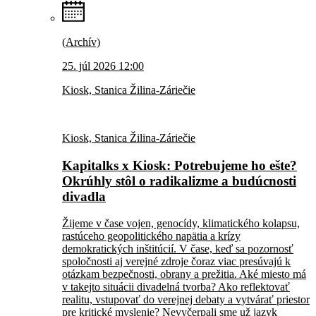
(Archív)
25. júl 2026 12:00
Kiosk, Stanica Žilina-Záriečie
Kiosk, Stanica Žilina-Záriečie
Kapitalks x Kiosk: Potrebujeme ho ešte?
Okrúhly stôl o radikalizme a budúcnosti
divadla
Žijeme v čase vojen, genocídy, klimatického kolapsu,
rastúceho geopolitického napätia a krízy
demokratických inštitúcií. V čase, keď sa pozornosť
spoločnosti aj verejné zdroje čoraz viac presúvajú k
otázkam bezpečnosti, obrany a prežitia. Aké miesto má
v takejto situácii divadelná tvorba? Ako reflektovať
realitu, vstupovať do verejnej debaty a vytvárať priestor
pre kritické myslenie? Nevyčerpali sme už jazyk