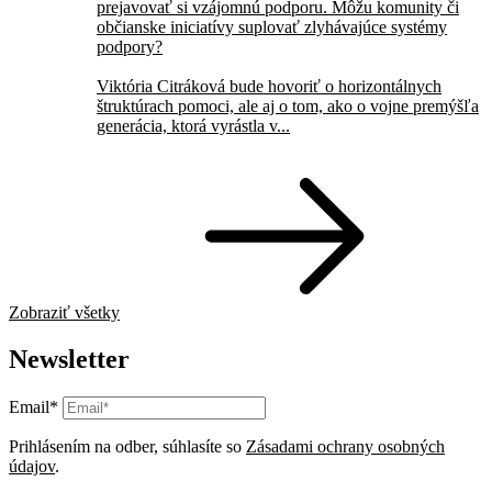
prejavovať si vzájomnú podporu. Môžu komunity či
občianske iniciatívy suplovať zlyhávajúce systémy
podpory?
Viktória Citráková bude hovoriť o horizontálnych
štruktúrach pomoci, ale aj o tom, ako o vojne premýšľa
generácia, ktorá vyrástla v...
Zobraziť všetky
Newsletter
Email*
Prihlásením na odber, súhlasíte so
Zásadami ochrany osobných
údajov
.