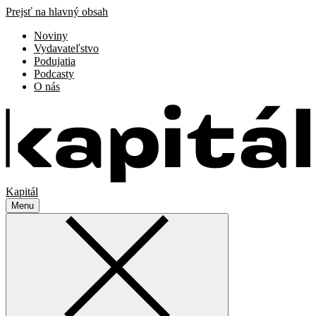
Prejsť na hlavný obsah
Noviny
Vydavateľstvo
Podujatia
Podcasty
O nás
Kapitál
Menu