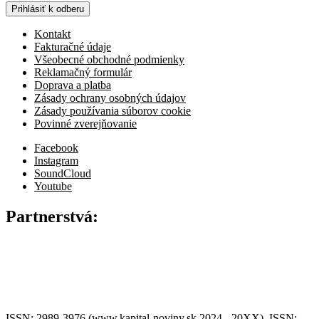
Prihlásiť k odberu
Kontakt
Fakturačné údaje
Všeobecné obchodné podmienky
Reklamačný formulár
Doprava a platba
Zásady ochrany osobných údajov
Zásady používania súborov cookie
Povinné zverejňovanie
Facebook
Instagram
SoundCloud
Youtube
Partnerstvá:
ISSN: 2989-3976 (www.kapital-noviny.sk 2024 - 20XX), ISSN: