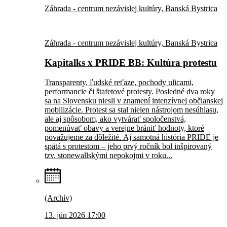
Záhrada - centrum nezávislej kultúry, Banská Bystrica
Záhrada - centrum nezávislej kultúry, Banská Bystrica
Kapitalks x PRIDE BB: Kultúra protestu
Transparenty, ľudské reťaze, pochody ulicami,
performancie či štafetové protesty. Posledné dva roky
sa na Slovensku niesli v znamení intenzívnej občianskej
mobilizácie. Protest sa stal nielen nástrojom nesúhlasu,
ale aj spôsobom, ako vytvárať spoločenstvá,
pomenúvať obavy a verejne brániť hodnoty, ktoré
považujeme za dôležité. Aj samotná história PRIDE je
spätá s protestom – jeho prvý ročník bol inšpirovaný
tzv. stonewallskými nepokojmi v roku...
(Archív)
13. jún 2026 17:00