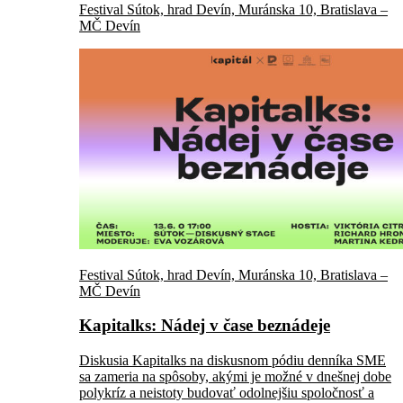
Festival Sútok, hrad Devín, Muránska 10, Bratislava –
MČ Devín
Festival Sútok, hrad Devín, Muránska 10, Bratislava –
MČ Devín
Kapitalks: Nádej v čase beznádeje
Diskusia Kapitalks na diskusnom pódiu denníka SME
sa zameria na spôsoby, akými je možné v dnešnej dobe
polykríz a neistoty budovať odolnejšiu spoločnosť a