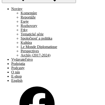
Noviny
Komentáre
Reportáže
Eseje
Rozhovory
Frky
Tematické série
Spoločnosť a politika
Kultúra
Le Monde Diplomatique
Perspectives
Archív (2017-2024)
Vydavateľstvo
Podujatia
Podcasty
O nás
E-shop
English