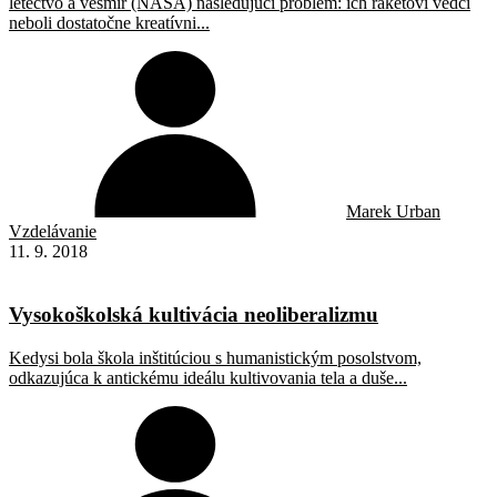
letectvo a vesmír (NASA) nasledujúci problém: ich raketoví vedci
neboli dostatočne kreatívni...
Marek Urban
Vzdelávanie
11. 9. 2018
Vysokoškolská kultivácia neoliberalizmu
Kedysi bola škola inštitúciou s humanistickým posolstvom,
odkazujúca k antickému ideálu kultivovania tela a duše...