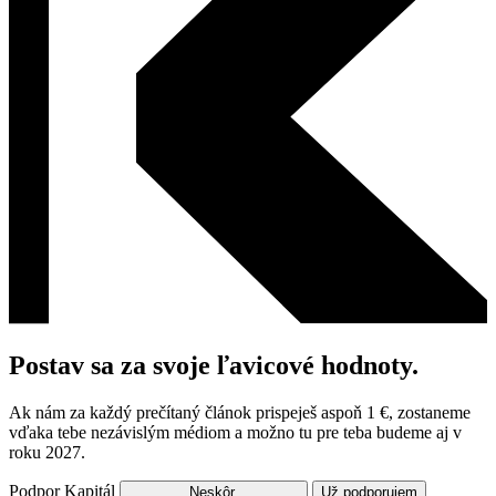
Postav sa za svoje ľavicové hodnoty.
Ak nám za každý prečítaný článok prispeješ aspoň 1 €, zostaneme
vďaka tebe nezávislým médiom a možno tu pre teba budeme aj v
roku 2027.
Podpor Kapitál
Neskôr.
Už podporujem