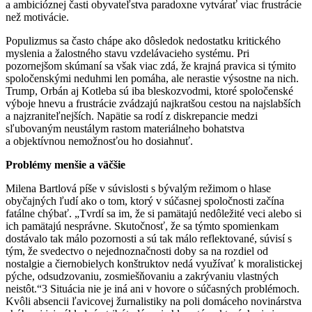
a ambicióznej časti obyvateľstva paradoxne vytvárať viac frustrácie
než motivácie.
Populizmus sa často chápe ako dôsledok nedostatku kritického
myslenia a žalostného stavu vzdelávacieho systému. Pri
pozornejšom skúmaní sa však viac zdá, že krajná pravica si týmito
spoločenskými neduhmi len pomáha, ale nerastie výsostne na nich.
Trump, Orbán aj Kotleba sú iba bleskozvodmi, ktoré spoločenské
výboje hnevu a frustrácie zvádzajú najkratšou cestou na najslabších
a najzraniteľnejších. Napätie sa rodí z diskrepancie medzi
sľubovaným neustálym rastom materiálneho bohatstva
a objektívnou nemožnosťou ho dosiahnuť.
Problémy menšie a väčšie
Milena Bartlová píše v súvislosti s bývalým režimom o hlase
obyčajných ľudí ako o tom, ktorý v súčasnej spoločnosti začína
fatálne chýbať. „Tvrdí sa im, že si pamätajú nedôležité veci alebo si
ich pamätajú nesprávne. Skutočnosť, že sa týmto spomienkam
dostávalo tak málo pozornosti a sú tak málo reflektované, súvisí s
tým, že svedectvo o nejednoznačnosti doby sa na rozdiel od
nostalgie a čiernobielych konštruktov nedá využívať k moralistickej
pýche, odsudzovaniu, zosmiešňovaniu a zakrývaniu vlastných
neistôt.“3 Situácia nie je iná ani v hovore o súčasných problémoch.
Kvôli absencii ľavicovej žurnalistiky na poli domáceho novinárstva