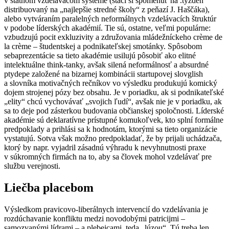
v štátnom vzdelávacom systéme (stačí si spomenúť na .týždeň
distribuovaný na „najlepšie stredné školy“ z peňazí J. Haščáka),
alebo vytváraním paralelných neformálnych vzdelávacích štruktúr
v podobe líderských akadémií. Tie sú, ostatne, veľmi populárne:
vzbudzujú pocit exkluzivity a združovania mládežníckeho crème de
la crème – študentskej a podnikateľskej smotánky. Spôsobom
sebaprezentácie sa tieto akadémie usilujú pôsobiť ako elitné
intelektuálne think-tanky, avšak silená neformálnosť a absurdné
ptydepe založené na bizarnej kombinácii startupovej slovglish
a slovníka motivačných rečníkov vo výsledku produkujú komický
dojem strojenej pózy bez obsahu. Je v poriadku, ak si podnikateľské
„elity“ chcú vychovávať „svojich ľudí“, avšak nie je v poriadku, ak
sa to deje pod zásterkou budovania občianskej spoločnosti. Líderské
akadémie sú deklaratívne prístupné komukoľvek, kto splní formálne
predpoklady a prihlási sa k hodnotám, ktorými sa tieto organizácie
vystatujú. Sotva však možno predpokladať, že by prijali uchádzača,
ktorý by napr. vyjadril zásadnú výhradu k nevyhnutnosti praxe
v súkromných firmách na to, aby sa človek mohol vzdelávať pre
službu verejnosti.
Liečba placebom
Výsledkom pravicovo-liberálnych intervencií do vzdelávania je
rozdúchavanie konfliktu medzi novodobými patricijmi –
samozvanými lídrami – a plebejcami, teda „lúzou“. Tú treba len