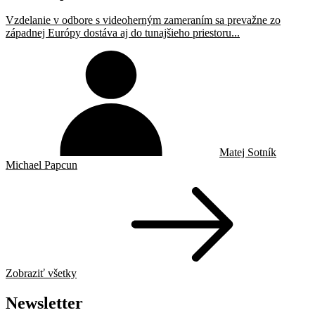
Vzdelanie v odbore s videoherným zameraním sa prevažne zo
západnej Európy dostáva aj do tunajšieho priestoru...
Matej Sotník
Michael Papcun
Zobraziť všetky
Newsletter