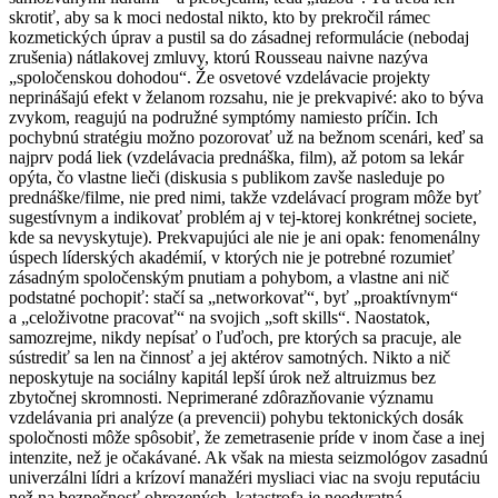
skrotiť, aby sa k moci nedostal nikto, kto by prekročil rámec
kozmetických úprav a pustil sa do zásadnej reformulácie (nebodaj
zrušenia) nátlakovej zmluvy, ktorú Rousseau naivne nazýva
„spoločenskou dohodou“. Že osvetové vzdelávacie projekty
neprinášajú efekt v želanom rozsahu, nie je prekvapivé: ako to býva
zvykom, reagujú na podružné symptómy namiesto príčin. Ich
pochybnú stratégiu možno pozorovať už na bežnom scenári, keď sa
najprv podá liek (vzdelávacia prednáška, film), až potom sa lekár
opýta, čo vlastne lieči (diskusia s publikom zavše nasleduje po
prednáške/filme, nie pred nimi, takže vzdelávací program môže byť
sugestívnym a indikovať problém aj v tej-ktorej konkrétnej societe,
kde sa nevyskytuje). Prekvapujúci ale nie je ani opak: fenomenálny
úspech líderských akadémií, v ktorých nie je potrebné rozumieť
zásadným spoločenským pnutiam a pohybom, a vlastne ani nič
podstatné pochopiť: stačí sa „networkovať“, byť „proaktívnym“
a „celoživotne pracovať“ na svojich „soft skills“. Naostatok,
samozrejme, nikdy nepísať o ľuďoch, pre ktorých sa pracuje, ale
sústrediť sa len na činnosť a jej aktérov samotných. Nikto a nič
neposkytuje na sociálny kapitál lepší úrok než altruizmus bez
zbytočnej skromnosti. Neprimerané zdôrazňovanie významu
vzdelávania pri analýze (a prevencii) pohybu tektonických dosák
spoločnosti môže spôsobiť, že zemetrasenie príde v inom čase a inej
intenzite, než je očakávané. Ak však na miesta seizmológov zasadnú
univerzálni lídri a krízoví manažéri mysliaci viac na svoju reputáciu
než na bezpečnosť ohrozených, katastrofa je neodvratná.