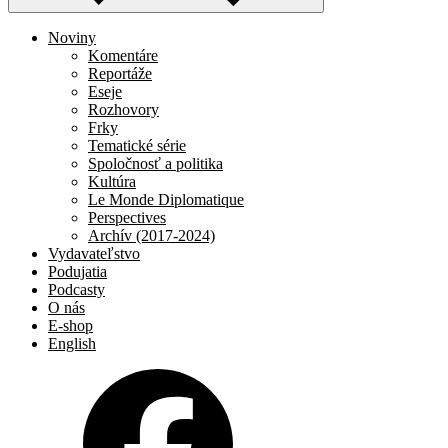
Noviny
Komentáre
Reportáže
Eseje
Rozhovory
Frky
Tematické série
Spoločnosť a politika
Kultúra
Le Monde Diplomatique
Perspectives
Archív (2017-2024)
Vydavateľstvo
Podujatia
Podcasty
O nás
E-shop
English