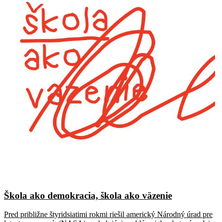
Škola ako demokracia, škola ako väzenie
Pred približne štyridsiatimi rokmi riešil americký Národný úrad pre