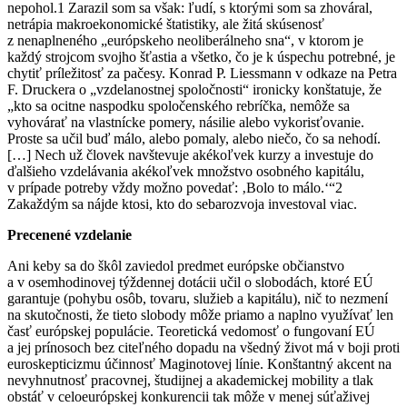
nepohol.1 Zarazil som sa však: ľudí, s ktorými som sa zhováral,
netrápia makroekonomické štatistiky, ale žitá skúsenosť
z nenaplneného „európskeho neoliberálneho sna“, v ktorom je
každý strojcom svojho šťastia a všetko, čo je k úspechu potrebné, je
chytiť príležitosť za pačesy. Konrad P. Liessmann v odkaze na Petra
F. Druckera o „vzdelanostnej spoločnosti“ ironicky konštatuje, že
„kto sa ocitne naspodku spoločenského rebríčka, nemôže sa
vyhovárať na vlastnícke pomery, násilie alebo vykorisťovanie.
Proste sa učil buď málo, alebo pomaly, alebo niečo, čo sa nehodí.
[…] Nech už človek navštevuje akékoľvek kurzy a investuje do
ďalšieho vzdelávania akékoľvek množstvo osobného kapitálu,
v prípade potreby vždy možno povedať: ‚Bolo to málo.‘“2
Zakaždým sa nájde ktosi, kto do sebarozvoja investoval viac.
Precenené vzdelanie
Ani keby sa do škôl zaviedol predmet európske občianstvo
a v osemhodinovej týždennej dotácii učil o slobodách, ktoré EÚ
garantuje (pohybu osôb, tovaru, služieb a kapitálu), nič to nezmení
na skutočnosti, že tieto slobody môže priamo a naplno využívať len
časť európskej populácie. Teoretická vedomosť o fungovaní EÚ
a jej prínosoch bez citeľného dopadu na všedný život má v boji proti
euroskepticizmu účinnosť Maginotovej línie. Konštantný akcent na
nevyhnutnosť pracovnej, študijnej a akademickej mobility a tlak
obstáť v celoeurópskej konkurencii tak môže v menej súťaživej