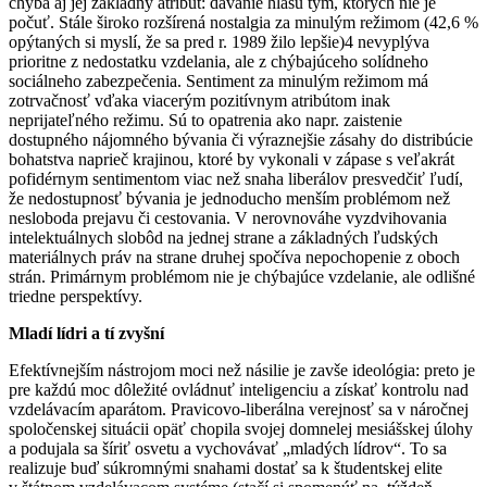
chýba aj jej základný atribút: dávanie hlasu tým, ktorých nie je
počuť. Stále široko rozšírená nostalgia za minulým režimom (42,6 %
opýtaných si myslí, že sa pred r. 1989 žilo lepšie)4 nevyplýva
prioritne z nedostatku vzdelania, ale z chýbajúceho solídneho
sociálneho zabezpečenia. Sentiment za minulým režimom má
zotrvačnosť vďaka viacerým pozitívnym atribútom inak
neprijateľného režimu. Sú to opatrenia ako napr. zaistenie
dostupného nájomného bývania či výraznejšie zásahy do distribúcie
bohatstva naprieč krajinou, ktoré by vykonali v zápase s veľakrát
pofidérnym sentimentom viac než snaha liberálov presvedčiť ľudí,
že nedostupnosť bývania je jednoducho menším problémom než
nesloboda prejavu či cestovania. V nerovnováhe vyzdvihovania
intelektuálnych slobôd na jednej strane a základných ľudských
materiálnych práv na strane druhej spočíva nepochopenie z oboch
strán. Primárnym problémom nie je chýbajúce vzdelanie, ale odlišné
triedne perspektívy.
Mladí lídri a tí zvyšní
Efektívnejším nástrojom moci než násilie je zavše ideológia: preto je
pre každú moc dôležité ovládnuť inteligenciu a získať kontrolu nad
vzdelávacím aparátom. Pravicovo-liberálna verejnosť sa v náročnej
spoločenskej situácii opäť chopila svojej domnelej mesiášskej úlohy
a podujala sa šíriť osvetu a vychovávať „mladých lídrov“. To sa
realizuje buď súkromnými snahami dostať sa k študentskej elite