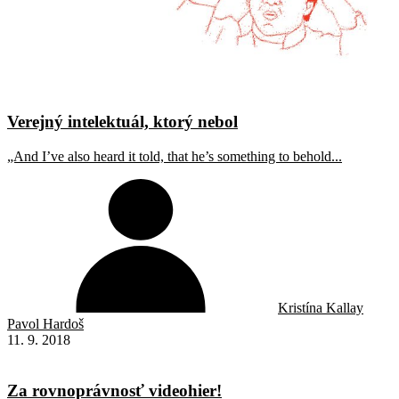
Verejný intelektuál, ktorý nebol
„And I’ve also heard it told, that he’s something to behold...
Kristína Kallay
Pavol Hardoš
11. 9. 2018
Za rovnoprávnosť videohier!