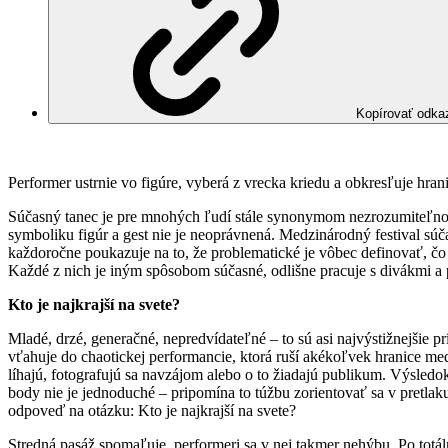
Kopírovať odka
Performer ustrnie vo figúre, vyberá z vrecka kriedu a obkresľuje hran
Súčasný tanec je pre mnohých ľudí stále synonymom nezrozumiteľnost
symboliku figúr a gest nie je neoprávnená. Medzinárodný festival súč
každoročne poukazuje na to, že problematické je vôbec definovať, čo s
Každé z nich je iným spôsobom súčasné, odlišne pracuje s divákmi a
Kto je najkrajší na svete?
Mladé, drzé, generačné, nepredvídateľné – to sú asi najvýstižnejšie p
vťahuje do chaotickej performancie, ktorá ruší akékoľvek hranice med
líhajú, fotografujú sa navzájom alebo o to žiadajú publikum. Výsled
body nie je jednoduché – pripomína to túžbu zorientovať sa v pretla
odpoveď na otázku: Kto je najkrajší na svete?
Stredná pasáž spomaľuje, performeri sa v nej takmer nehýbu. Po totá