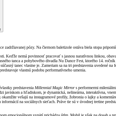
z
ice zadržiavanej pózy. Na čiernom baletizole ostáva biela stopa pripomí
i. Keďže nemá povinnosť pracovať s jasnou naratívnou linkou, obava 
asného tanca a pohybového divadla Nu Dance Fest, ktorého 14. ročník sa
účasný tanec vlastne je. Zameriam sa na tri predstavenia uvedené na fes
 predstavuje vlastnú podobu performatívneho umenia.
rívlastky predstavenia
Millennial Magic Mirror
s performermi mileniál
zi javiskom a hľadiskom, je dynamická, nelineárna, interaktívna, vnem
ok okamžite vešajú na instagramové profily, žobronia o lajky a koment
ku informácií na sociálnych sieťach. Práve tie sú v úvodnej tretine 
lnom emocionálnom vypätí prichádza útlm. Mobil je však na dosah a prst