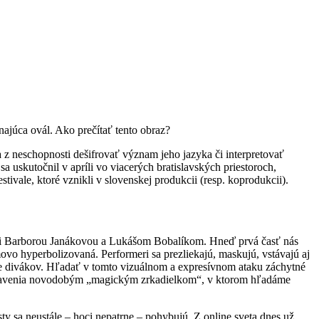
najúca ovál. Ako prečítať tento obraz?
z neschopnosti dešifrovať význam jeho jazyka či interpretovať
 uskutočnil v apríli vo viacerých bratislavských priestoroch,
tivale, ktoré vznikli v slovenskej produkcii (resp. koprodukcii).
mi Barborou Janákovou a Lukášom Bobalíkom. Hneď prvá časť nás
ovo hyperbolizovaná. Performeri sa prezliekajú, maskujú, vstávajú aj
áre divákov. Hľadať v tomto vizuálnom a expresívnom ataku záchytné
predstavenia novodobým „magickým zrkadielkom“, v ktorom hľadáme
y sa neustále – hoci nepatrne – pohybujú. Z online sveta dnes už