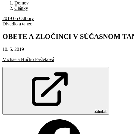
Domov
Články
2019 05 Odbory
Divadlo a tanec
OBETE
A
ZLOČINCI
V
SÚČASNOM
TA
10. 5. 2019
Michaela Hučko Pašteková
Zdieľať