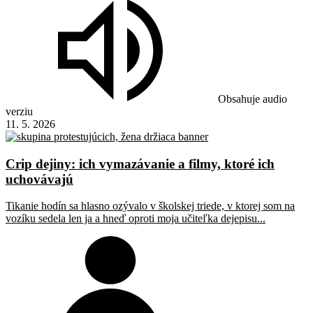
Obsahuje audio
verziu
11. 5. 2026
Crip dejiny: ich vymazávanie a filmy, ktoré ich
uchovávajú
Tikanie hodín sa hlasno ozývalo v školskej triede, v ktorej som na
vozíku sedela len ja a hneď oproti moja učiteľka dejepisu...