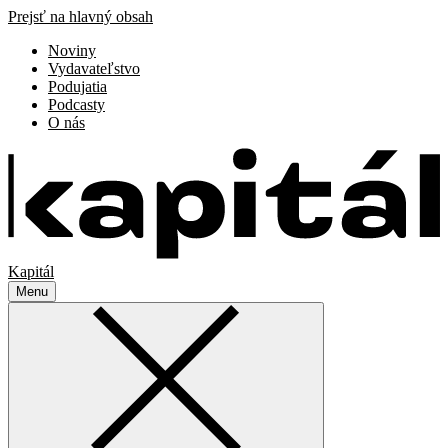
Prejsť na hlavný obsah
Noviny
Vydavateľstvo
Podujatia
Podcasty
O nás
Kapitál
Menu