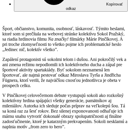
Kopírovať
odkaz
Šport, občianstvo, komunita, osobnosť, láskavosť. Týmito heslami,
ktoré som si prečítala na webovej stránke kolektívu Sokol Pražský,
sa riadia hrdinovia filmu
Na značky!
filmárky Márie Pinčíkovej. A
pri troche zlomyseľnosti to všetko pojme ich problematické heslo
„Jedinec nič, kolektív všetko”.
Zapálení protagonisti sú sokolmi telom i dušou. Ani pokročilý vek a
ani zmena režimu nepodlomili ich kolektívneho ducha a zápal pre
športové aktivity spartakiády. Byť sokolom neznamená len
športovať, ale najmä pestovať odkaz Miroslava Tyrša a Jindřicha
Fügnera, ktorí verili, že najväčšou cnosťou jednotlivca je obeta v
prospech celku.
V Pinčíkovej celovečernom debute vystupujú sokoli ako rozkošný
kolektívny hrdina spájajúci všetky generácie, pamätníkov aj
mileniálov. Autorka ich sleduje počas príprav na veľkolepú šou. Tá
sa koná raz za šesť rokov. Bez silenej exponovanosti odhaľuje ich
márnu snahu vytvoriť dokonalé obrazy spolupatričnosti aj finálne
zadosťučinenie, ktoré je katarzným prekvapením. Sokoli nesklamú a
naplnia motív „from zero to hero”.