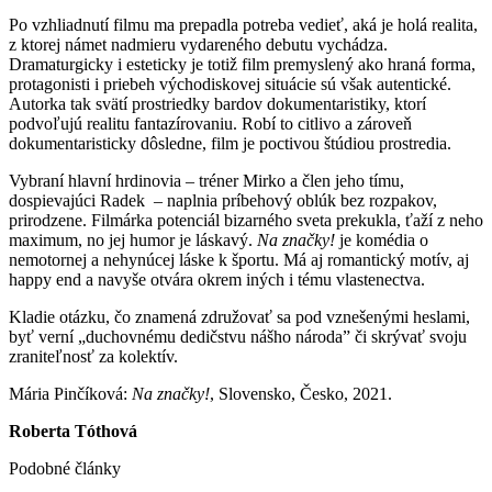
Po vzhliadnutí filmu ma prepadla potreba vedieť, aká je holá realita,
z ktorej námet nadmieru vydareného debutu vychádza.
Dramaturgicky i esteticky je totiž film premyslený ako hraná forma,
protagonisti i priebeh východiskovej situácie sú však autentické.
Autorka tak svätí prostriedky bardov dokumentaristiky, ktorí
podvoľujú realitu fantazírovaniu. Robí to citlivo a zároveň
dokumentaristicky dôsledne, film je poctivou štúdiou prostredia.
Vybraní hlavní hrdinovia – tréner Mirko a člen jeho tímu,
dospievajúci Radek – naplnia príbehový oblúk bez rozpakov,
prirodzene. Filmárka potenciál bizarného sveta prekukla, ťaží z neho
maximum, no jej humor je láskavý.
Na značky!
je komédia o
nemotornej a nehynúcej láske k športu. Má aj romantický motív, aj
happy end a navyše otvára okrem iných i tému vlastenectva.
Kladie otázku, čo znamená združovať sa pod vznešenými heslami,
byť verní „duchovnému dedičstvu nášho národa” či skrývať svoju
zraniteľnosť za kolektív.
Mária Pinčíková:
Na značky!
, Slovensko, Česko, 2021.
Roberta Tóthová
Podobné články