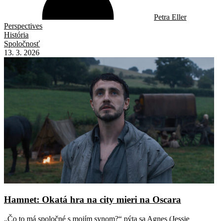
Petra Eller
Perspectives
História
Spoločnosť
13. 3. 2026
Hamnet: Okatá hra na city mieri na Oscara
„Čo to má spoločné s mojím synom?“ pýta sa Agnes (Jessie