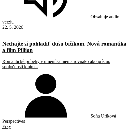
Obsahuje audio
verziu
22. 5. 2026
Nechajte si pohladiť dušu bičíkom. Nová romantika
a film Pillion
Romantické príbehy v umení sa menia rovnako ako prístup
spoločnosti k nim...
Soňa Uriková
Perspectives
Frky