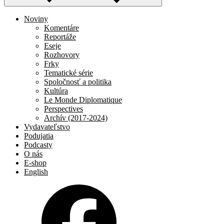
Noviny
Komentáre
Reportáže
Eseje
Rozhovory
Frky
Tematické série
Spoločnosť a politika
Kultúra
Le Monde Diplomatique
Perspectives
Archív (2017-2024)
Vydavateľstvo
Podujatia
Podcasty
O nás
E-shop
English