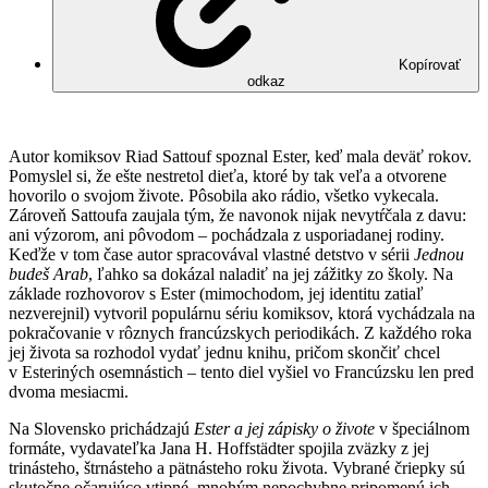
Kopírovať
odkaz
Autor komiksov Riad Sattouf spoznal Ester, keď mala deväť rokov.
Pomyslel si, že ešte nestretol dieťa, ktoré by tak veľa a otvorene
hovorilo o svojom živote. Pôsobila ako rádio, všetko vykecala.
Zároveň Sattoufa zaujala tým, že navonok nijak nevytŕčala z davu:
ani výzorom, ani pôvodom – pochádzala z usporiadanej rodiny.
Keďže v tom čase autor spracovával vlastné detstvo v sérii
Jednou
budeš Arab
, ľahko sa dokázal naladiť na jej zážitky zo školy. Na
základe rozhovorov s Ester (mimochodom, jej identitu zatiaľ
nezverejnil) vytvoril populárnu sériu komiksov, ktorá vychádzala na
pokračovanie v rôznych francúzskych periodikách. Z každého roka
jej života sa rozhodol vydať jednu knihu, pričom skončiť chcel
v Esteriných osemnástich – tento diel vyšiel vo Francúzsku len pred
dvoma mesiacmi.
Na Slovensko prichádzajú
Ester a jej zápisky o živote
v špeciálnom
formáte, vydavateľka Jana H. Hoffstädter spojila zväzky z jej
trinásteho, štrnásteho a pätnásteho roku života. Vybrané čriepky sú
skutočne očarujúco vtipné, mnohým nepochybne pripomenú ich