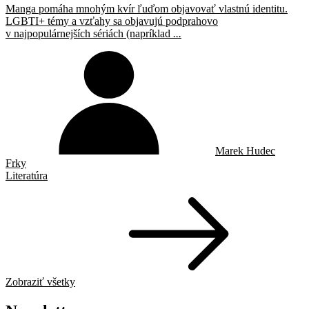
Manga pomáha mnohým kvír ľuďom objavovať vlastnú identitu.
LGBTI+ témy a vzťahy sa objavujú podprahovo
v najpopulárnejších sériách (napríklad
...
Marek Hudec
Frky
Literatúra
Zobraziť všetky