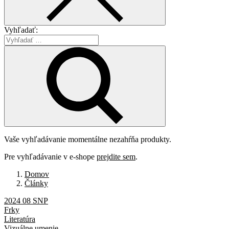
Vyhľadať:
Vaše vyhľadávanie momentálne nezahŕňa produkty.
Pre vyhľadávanie v e-shope
prejdite sem
.
Domov
Články
2024 08 SNP
Frky
Literatúra
Vizuálne umenie