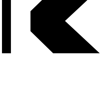
Postav sa za svoje ľavicové hodnoty.
Ak nám za každý prečítaný článok prispeješ aspoň 1 €, zostaneme
vďaka tebe nezávislým médiom a možno tu pre teba budeme aj v
roku 2027.
Podpor Kapitál
Neskôr.
Už podporujem
Neskôr môže byť neskoro.