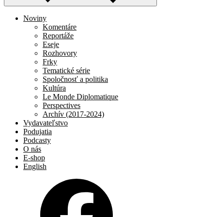
Noviny
Komentáre
Reportáže
Eseje
Rozhovory
Frky
Tematické série
Spoločnosť a politika
Kultúra
Le Monde Diplomatique
Perspectives
Archív (2017-2024)
Vydavateľstvo
Podujatia
Podcasty
O nás
E-shop
English