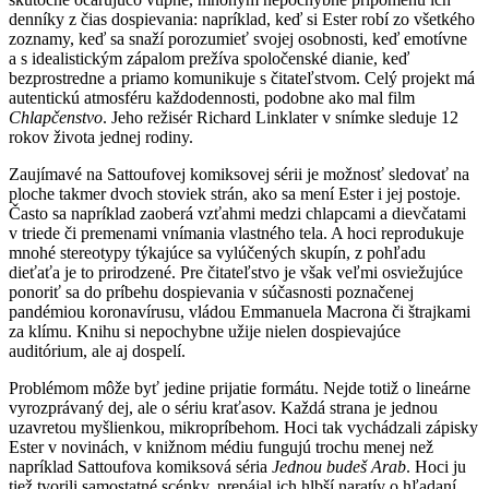
denníky z čias dospievania: napríklad, keď si Ester robí zo všetkého
zoznamy, keď sa snaží porozumieť svojej osobnosti, keď emotívne
a s idealistickým zápalom prežíva spoločenské dianie, keď
bezprostredne a priamo komunikuje s čitateľstvom. Celý projekt má
autentickú atmosféru každodennosti, podobne ako mal film
Chlapčenstvo
. Jeho režisér Richard Linklater v snímke sleduje 12
rokov života jednej rodiny.
Zaujímavé na Sattoufovej komiksovej sérii je možnosť sledovať na
ploche takmer dvoch stoviek strán, ako sa mení Ester i jej postoje.
Často sa napríklad zaoberá vzťahmi medzi chlapcami a dievčatami
v triede či premenami vnímania vlastného tela. A hoci reprodukuje
mnohé stereotypy týkajúce sa vylúčených skupín, z pohľadu
dieťaťa je to prirodzené. Pre čitateľstvo je však veľmi osviežujúce
ponoriť sa do príbehu dospievania v súčasnosti poznačenej
pandémiou koronavírusu, vládou Emmanuela Macrona či štrajkami
za klímu. Knihu si nepochybne užije nielen dospievajúce
auditórium, ale aj dospelí.
Problémom môže byť jedine prijatie formátu. Nejde totiž o lineárne
vyrozprávaný dej, ale o sériu kraťasov. Každá strana je jednou
uzavretou myšlienkou, mikropríbehom. Hoci tak vychádzali zápisky
Ester v novinách, v knižnom médiu fungujú trochu menej než
napríklad Sattoufova komiksová séria
Jednou budeš Arab
. Hoci ju
tiež tvorili samostatné scénky, prepájal ich hlbší naratív o hľadaní