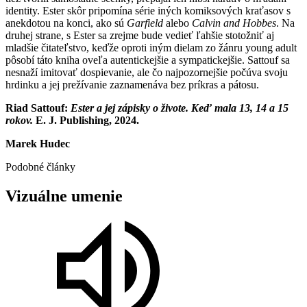
identity. Ester skôr pripomína série iných komiksových kraťasov s
anekdotou na konci, ako sú
Garfield
alebo
Calvin and Hobbes
. Na
druhej strane, s Ester sa zrejme bude vedieť ľahšie stotožniť aj
mladšie čitateľstvo, keďže oproti iným dielam zo žánru young adult
pôsobí táto kniha oveľa autentickejšie a sympatickejšie. Sattouf sa
nesnaží imitovať dospievanie, ale čo najpozornejšie počúva svoju
hrdinku a jej prežívanie zaznamenáva bez príkras a pátosu.
Riad Sattouf:
Ester a jej zápisky o živote. Keď mala 13, 14 a 15
rokov.
E. J. Publishing, 2024.
Marek Hudec
Podobné články
Vizuálne
umenie