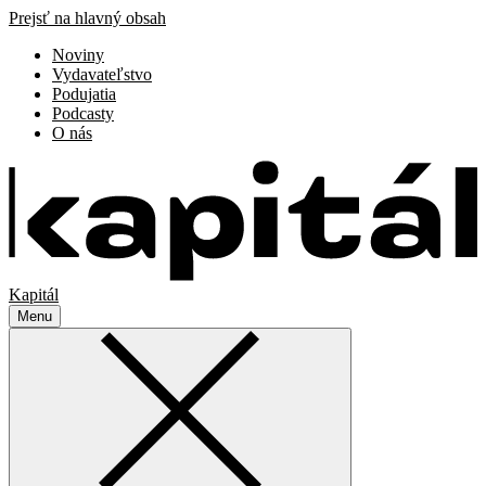
Prejsť na hlavný obsah
Noviny
Vydavateľstvo
Podujatia
Podcasty
O nás
Kapitál
Menu