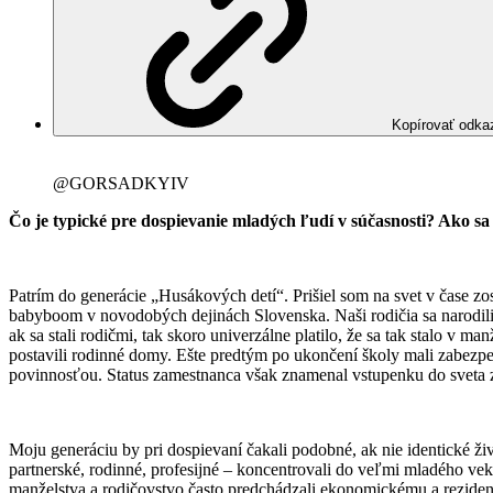
Kopírovať odka
@GORSADKYIV
Čo je typické pre dospievanie mladých ľudí v súčasnosti? Ako sa 
Patrím do generácie „Husákových detí“. Prišiel som na svet v čase zos
babyboom v novodobých dejinách Slovenska. Naši rodičia sa narodili p
ak sa stali rodičmi, tak skoro univerzálne platilo, že sa tak stalo v
postavili rodinné domy. Ešte predtým po ukončení školy mali zabezpeč
povinnosťou. Status zamestnanca však znamenal vstupenku do sveta za
Moju generáciu by pri dospievaní čakali podobné, ak nie identické živ
partnerské, rodinné, profesijné – koncentrovali do veľmi mladého v
manželstva a rodičovstvo často predchádzali ekonomickému a reziden