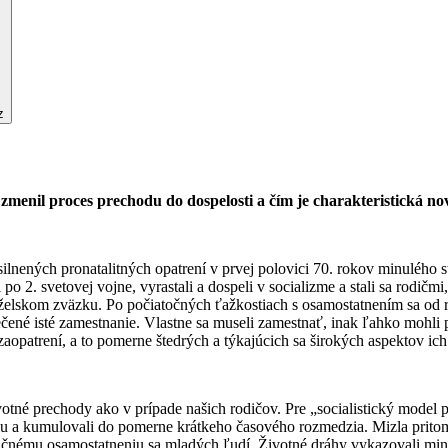
z
zmenil proces prechodu do dospelosti a čím je charakteristická no
ilnených pronatalitných opatrení v prvej polovici 70. rokov minulého st
o 2. svetovej vojne, vyrastali a dospeli v socializme a stali sa rodičm
 manželskom zväzku. Po počiatočných ťažkostiach s osamostatnením sa od 
ené isté zamestnanie. Vlastne sa museli zamestnať, inak ľahko mohli pr
opatrení, a to pomerne štedrých a týkajúcich sa širokých aspektov ich 
otné prechody ako v prípade našich rodičov. Pre „socialistický model p
eku a kumulovali do pomerne krátkeho časového rozmedzia. Mizla prito
čnému osamostatneniu sa mladých ľudí. Životné dráhy vykazovali mini