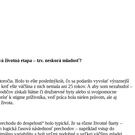
vá životná etapa – tzv. neskorá mladosť?
oročia. Bolo to ešte poslednýkrát, čo sa podarilo vyvolať výraznejší
i, keď ešte väčšina z nich nemala ani 25 rokov. A aby som nezabudol –
rodičov získali štátne či družstevné byty alebo si svojpomocne
ísť k stigme príživníka, veď práca bola nielen právom, ale aj
života.
rechodu do dospelosti“ bolo typické, že sa rôzne životné štarty –
m logická časová následnosť prechodov – napríklad vstup do
málnu variabilitu a boli veľmi podobné u veľkej väčšiny mladej