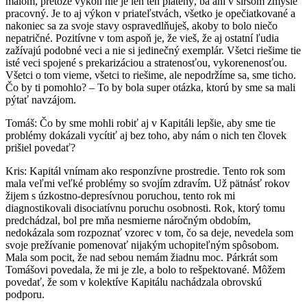
malom, pretože výkon nie je len ten platený, ba ani v širšom zmysle
pracovný. Je to aj výkon v priateľstvách, všetko je opečiatkované a
nakoniec sa za svoje stavy ospravedlňuješ, akoby to bolo niečo
nepatričné. Pozitívne v tom aspoň je, že vieš, že aj ostatní ľudia
zažívajú podobné veci a nie si jedinečný exemplár. Všetci riešime tie
isté veci spojené s prekarizáciou a stratenosťou, vykorenenosťou.
Všetci o tom vieme, všetci to riešime, ale nepodržíme sa, sme ticho.
Čo by ti pomohlo? – To by bola super otázka, ktorú by sme sa mali
pýtať navzájom.
Tomáš: Čo by sme mohli robiť aj v Kapitáli lepšie, aby sme tie
problémy dokázali vycítiť aj bez toho, aby nám o nich ten človek
prišiel povedať?
Kris: Kapitál vnímam ako responzívne prostredie. Tento rok som
mala veľmi veľké problémy so svojím zdravím. Už pätnásť rokov
žijem s úzkostno-depresívnou poruchou, tento rok mi
diagnostikovali disociatívnu poruchu osobnosti. Rok, ktorý tomu
predchádzal, bol pre mňa nesmierne náročným obdobím,
nedokázala som rozpoznať vzorec v tom, čo sa deje, nevedela som
svoje prežívanie pomenovať nijakým uchopiteľným spôsobom.
Mala som pocit, že nad sebou nemám žiadnu moc. Párkrát som
Tomášovi povedala, že mi je zle, a bolo to rešpektované. Môžem
povedať, že som v kolektíve Kapitálu nachádzala obrovskú
podporu.