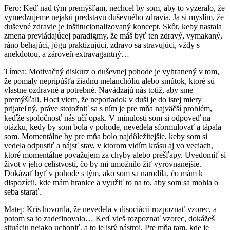
Fero: Keď nad tým premýšľam, nechcel by som, aby to vyzeralo, že
vymedzujeme nejakú predstavu duševného zdravia. Ja si myslím, že
duševné zdravie je inštitucionalizovaný koncept. Skôr, keby nastala
zmena prevládajúcej paradigmy, že máš byť ten zdravý, vymakaný,
ráno behajúci, jógu praktizujúci, zdravo sa stravujúci, vždy s
anekdotou, a zároveň extravagantný…
Tímea: Motivačný diskurz o duševnej pohode je vyhranený v tom,
že pomaly nepripúšťa žiadnu melanchóliu alebo smútok, ktoré sú
vlastne ozdravné a potrebné. Navádzajú nás totiž, aby sme
premýšľali. Hoci viem, že neporiadok v duši je do istej miery
prijateľný, práve stotožniť sa s ním je pre mňa najväčší problém,
keďže spoločnosť nás učí opak. V minulosti som si odpoveď na
otázku, kedy by som bola v pohode, nevedela sformulovať a tápala
som. Momentálne by pre mňa bolo najdôležitejšie, keby som si
vedela odpustiť a nájsť stav, v ktorom vidím krásu aj vo veciach,
ktoré momentálne považujem za chyby alebo prešľapy. Uvedomiť si
život v jeho celistvosti, čo by mi umožnilo žiť vyrovnanejšie.
Dokázať byť v pohode s tým, ako som sa narodila, čo mám k
dispozícii, kde mám hranice a využiť to na to, aby som sa mohla o
seba starať.
Matej: Kris hovorila, že nevedela v disociácii rozpoznať vzorec, a
potom sa to zadefinovalo… Keď vieš rozpoznať vzorec, dokážeš
situáciu nejako uchopiť, a to je istý nástroj. Pre mňa tam, kde je