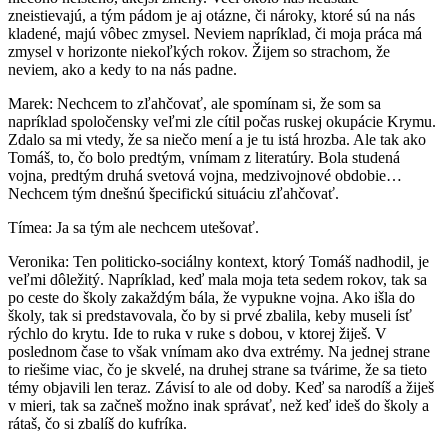
zneistievajú, a tým pádom je aj otázne, či nároky, ktoré sú na nás
kladené, majú vôbec zmysel. Neviem napríklad, či moja práca má
zmysel v horizonte niekoľkých rokov. Žijem so strachom, že
neviem, ako a kedy to na nás padne.
Marek: Nechcem to zľahčovať, ale spomínam si, že som sa
napríklad spoločensky veľmi zle cítil počas ruskej okupácie Krymu.
Zdalo sa mi vtedy, že sa niečo mení a je tu istá hrozba. Ale tak ako
Tomáš, to, čo bolo predtým, vnímam z literatúry. Bola studená
vojna, predtým druhá svetová vojna, medzivojnové obdobie…
Nechcem tým dnešnú špecifickú situáciu zľahčovať.
Tímea: Ja sa tým ale nechcem utešovať.
Veronika: Ten politicko-sociálny kontext, ktorý Tomáš nadhodil, je
veľmi dôležitý. Napríklad, keď mala moja teta sedem rokov, tak sa
po ceste do školy zakaždým bála, že vypukne vojna. Ako išla do
školy, tak si predstavovala, čo by si prvé zbalila, keby museli ísť
rýchlo do krytu. Ide to ruka v ruke s dobou, v ktorej žiješ. V
poslednom čase to však vnímam ako dva extrémy. Na jednej strane
to riešime viac, čo je skvelé, na druhej strane sa tvárime, že sa tieto
témy objavili len teraz. Závisí to ale od doby. Keď sa narodíš a žiješ
v mieri, tak sa začneš možno inak správať, než keď ideš do školy a
rátaš, čo si zbalíš do kufríka.