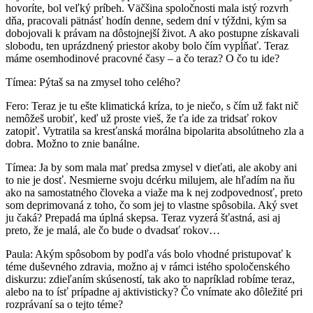
hovoríte, bol veľký príbeh. Väčšina spoločnosti mala istý rozvrh
dňa, pracovali pätnásť hodín denne, sedem dní v týždni, kým sa
dobojovali k právam na dôstojnejší život. A ako postupne získavali
slobodu, ten uprázdnený priestor akoby bolo čím vypĺňať. Teraz
máme osemhodinové pracovné časy – a čo teraz? O čo tu ide?
Tímea: Pýtaš sa na zmysel toho celého?
Fero: Teraz je tu ešte klimatická kríza, to je niečo, s čím už fakt nič
nemôžeš urobiť, keď už proste vieš, že ťa ide za tridsať rokov
zatopiť. Vytratila sa kresťanská morálna bipolarita absolútneho zla a
dobra. Možno to znie banálne.
Tímea: Ja by som mala mať predsa zmysel v dieťati, ale akoby ani
to nie je dosť. Nesmierne svoju dcérku milujem, ale hľadím na ňu
ako na samostatného človeka a viaže ma k nej zodpovednosť, preto
som deprimovaná z toho, čo som jej to vlastne spôsobila. Aký svet
ju čaká? Prepadá ma úplná skepsa. Teraz vyzerá šťastná, asi aj
preto, že je malá, ale čo bude o dvadsať rokov…
Paula: Akým spôsobom by podľa vás bolo vhodné pristupovať k
téme duševného zdravia, možno aj v rámci istého spoločenského
diskurzu: zdieľaním skúseností, tak ako to napríklad robíme teraz,
alebo na to ísť prípadne aj aktivisticky? Čo vnímate ako dôležité pri
rozprávaní sa o tejto téme?