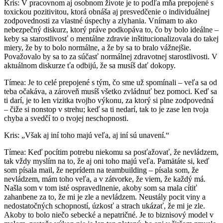
Kris: V pracovnom aj osobnom živote je to podľa mňa prepojené s
toxickou pozitivitou, ktorá obnáša aj presvedčenie o individuálnej
zodpovednosti za vlastné úspechy a zlyhania. Vnímam to ako
nebezpečný diskurz, ktorý práve podkopáva to, čo by bolo ideálne –
keby sa starostlivosť o mentálne zdravie inštitucionalizovala do takej
miery, že by to bolo normálne, a že by sa to bralo vážnejšie.
Považovalo by sa to za súčasť normálnej zdravotnej starostlivosti. V
aktuálnom diskurze ťa odbijú, že sa musíš dať dokopy.
Tímea: Je to celé prepojené s tým, čo sme už spomínali – veľa sa od
teba očakáva, a zároveň musíš všetko zvládnuť bez pomoci. Keď sa
ti darí, je to len vizitka tvojho výkonu, za ktorý si plne zodpovedná
– čiže si nonstop v strehu; keď sa ti nedarí, tak to je zase len tvoja
chyba a svedčí to o tvojej neschopnosti.
Kris: „Však aj iní toho majú veľa, aj iní sú unavení.“
Tímea: Keď pocítim potrebu niekomu sa posťažovať, že nevládzem,
tak vždy myslím na to, že aj oni toho majú veľa. Pamätáte si, keď
som písala mail, že neprídem na teambuilding – písala som, že
nevládzem, mám toho veľa, a v zátvorke, že viem, že každý má.
Našla som v tom isté ospravedlnenie, akoby som sa mala cítiť
zahanbene za to, že mi je zle a nevládzem. Neustály pocit viny a
nedostatočných schopností, úzkosť a strach ukázať, že mi je zle.
Akoby to bolo niečo sebecké a nepatričné. Je to biznisový model v