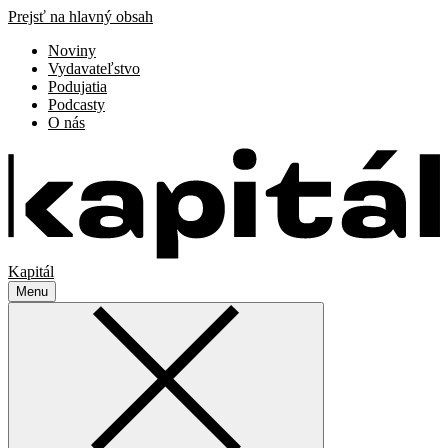
Prejsť na hlavný obsah
Noviny
Vydavateľstvo
Podujatia
Podcasty
O nás
Kapitál
Menu