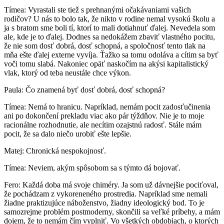
Tímea: Vyrastali ste tiež s prehnanými očakávaniami vašich
rodičov? U nás to bolo tak, že nikto v rodine nemal vysokú školu a
ja s bratom sme boli tí, ktorí to mali dotiahnuť ďalej. Nevedela som
ale, kde je to ďalej. Dodnes sa nedokážem zbaviť vlastného pocitu,
že nie som dosť dobrá, dosť schopná, a spoločnosť tento tlak na
mňa ešte ďalej externe vyvíja. Ťažko sa tomu odoláva a cítim sa byť
voči tomu slabá. Nakoniec opäť naskočím na akýsi kapitalistický
vlak, ktorý od teba neustále chce výkon.
Paula: Čo znamená byť dosť dobrá, dosť schopná?
Tímea: Nemá to hranicu. Napríklad, nemám pocit zadosťučinenia
ani po dokončení prekladu viac ako pár týždňov. Nie je to moje
racionálne rozhodnutie, ale necítim ozajstnú radosť. Stále mám
pocit, že sa dalo niečo urobiť ešte lepšie.
Matej: Chronická nespokojnosť.
Tímea: Neviem, akým spôsobom sa s týmto dá bojovať.
Fero: Každá doba má svoje chiméry. Ja som už dávnejšie pociťoval,
že pochádzam z vykoreneného prostredia. Napríklad sme nemali
žiadne praktizujúce náboženstvo, žiadny ideologický bod. To je
samozrejme problém postmoderny, skončili sa veľké príbehy, a mám
dojem, že to nemám čím vyplniť. Vo všetkých obdobiach, o ktorých