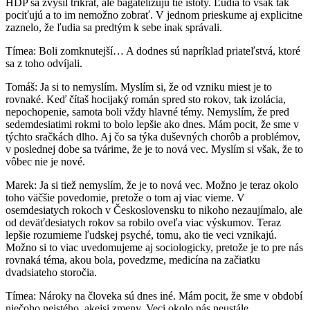
HDP sa zvýšil trikrát, ale bagatelizujú tie istoty. Ľudia to však tak
pociťujú a to im nemožno zobrať. V jednom prieskume aj explicitne
zaznelo, že ľudia sa predtým k sebe inak správali.
Tímea: Boli zomknutejší… A dodnes sú napríklad priateľstvá, ktoré
sa z toho odvíjali.
Tomáš: Ja si to nemyslím. Myslím si, že od vzniku miest je to
rovnaké. Keď čítaš hocijaký román spred sto rokov, tak izolácia,
nepochopenie, samota boli vždy hlavné témy. Nemyslím, že pred
sedemdesiatimi rokmi to bolo lepšie ako dnes. Mám pocit, že sme v
týchto sračkách dlho. Aj čo sa týka duševných chorôb a problémov,
v poslednej dobe sa tvárime, že je to nová vec. Myslím si však, že to
vôbec nie je nové.
Marek: Ja si tiež nemyslím, že je to nová vec. Možno je teraz okolo
toho väčšie povedomie, pretože o tom aj viac vieme. V
osemdesiatych rokoch v Československu to nikoho nezaujímalo, ale
od deväťdesiatych rokov sa robilo oveľa viac výskumov. Teraz
lepšie rozumieme ľudskej psyché, tomu, ako tie veci vznikajú.
Možno si to viac uvedomujeme aj sociologicky, pretože je to pre nás
rovnaká téma, akou bola, povedzme, medicína na začiatku
dvadsiateho storočia.
Tímea: Nároky na človeka sú dnes iné. Mám pocit, že sme v období
niečoho neistého, akejsi zmeny. Veci okolo nás neustále