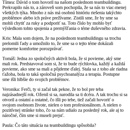
Tímea: Dávid o tom hovoril na našom poslednom teambuildingu.
Prekvapilo nás to, a zároveň som pochopila, že sa nás to viac-menej
všetkých týka. Mnoho z nás má osobnú históriu riešenia takýchto
problémov alebo ich práve prežívame. Zistili sme, že by sme sa
mohli chytiť za ruky a podporiť sa. Toto číslo by mohlo byť
výsledkom tohto spojenia a premýšľania o téme duševného zdravia.
Kris: Mala som dojem, že na poslednom teambuildingu sa trochu
prelomili ľady a umožnilo to, že sme sa o tejto téme dokázali
pomerne komfortne porozprávať.
Tomáš: Jedna zo spoločných aktivít bola, že si povieme, aký sme
mali rok. Predstavoval som si, že to bude rýchlovka, každý a každá
povieme, ako sme sa mali a pôjdeme ďalej. Stala sa z toho ale riadna
ťažoba, bola to taká spoločná psychoanalýza a terapia. Postupne
sme išli hlbšie do svojich problémov.
Veronika: Ferči, ty si začal tak pekne, že to bol pre teba
najzásadnejší rok. Oženil si sa, narodila sa ti dcéra. A tak trochu si sa
otvoril a ostatní a ostatné, čo išli po tebe, tiež začali hovoriť o
svojom osobnom živote, nielen o tom profesionálnom. A nielen o
pozitívnej stránke toho, čo sa nám udialo za posledný rok, ale aj to
náročné, čím sme si museli prejsť.
Paula: Čo táto situácia na teambuildingu spôsobila?