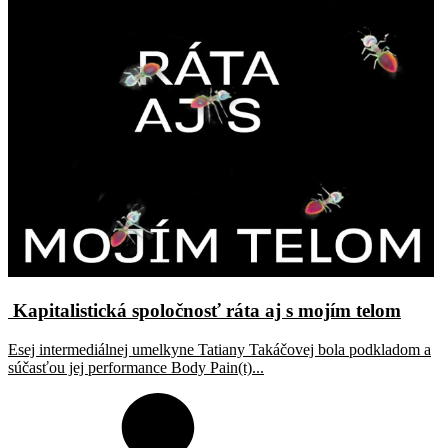
Kapitalistická spoločnosť ráta aj s mojím telom
Esej intermediálnej umelkyne Tatiany Takáčovej bola podkladom a
súčasťou jej performance Body Pain(t)...