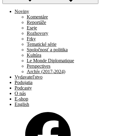
Noviny
Komentáre
Reportáže
Eseje
Rozhovory
Frky
Tematické série
Spoločnosť a politika
Kultúra
Le Monde Diplomatique
Perspectives
Archív (2017-2024)
Vydavateľstvo
Podujatia
Podcasty
O nás
E-shop
English