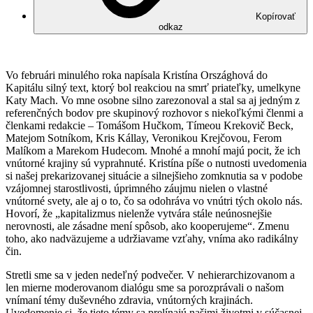
Kopírovať
odkaz
Vo februári minulého roka napísala Kristína Országhová do
Kapitálu silný text, ktorý bol reakciou na smrť priateľky, umelkyne
Katy Mach. Vo mne osobne silno zarezonoval a stal sa aj jedným z
referenčných bodov pre skupinový rozhovor s niekoľkými členmi a
členkami redakcie – Tomášom Hučkom, Tímeou Krekovič Beck,
Matejom Sotníkom, Kris Kállay, Veronikou Krejčovou, Ferom
Malíkom a Marekom Hudecom. Mnohé a mnohí majú pocit, že ich
vnútorné krajiny sú vyprahnuté. Kristína píše o nutnosti uvedomenia
si našej prekarizovanej situácie a silnejšieho zomknutia sa v podobe
vzájomnej starostlivosti, úprimného záujmu nielen o vlastné
vnútorné svety, ale aj o to, čo sa odohráva vo vnútri tých okolo nás.
Hovorí, že „kapitalizmus nielenže vytvára stále neúnosnejšie
nerovnosti, ale zásadne mení spôsob, ako kooperujeme“. Zmenu
toho, ako nadväzujeme a udržiavame vzťahy, vníma ako radikálny
čin.
Stretli sme sa v jeden nedeľný podvečer. V nehierarchizovanom a
len mierne moderovanom dialógu sme sa porozprávali o našom
vnímaní témy duševného zdravia, vnútorných krajinách.
Uvedomenie si, že tieto témy sa prelínajú našimi životmi v súčasnej