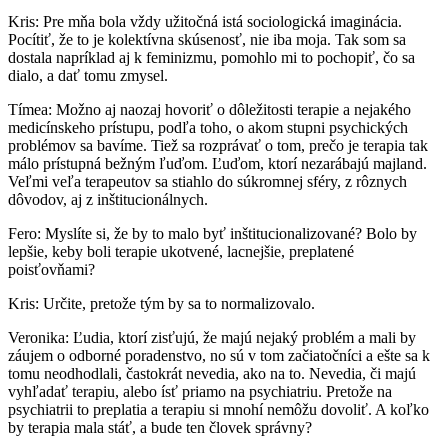
Kris: Pre mňa bola vždy užitočná istá sociologická imaginácia.
Pocítiť, že to je kolektívna skúsenosť, nie iba moja. Tak som sa
dostala napríklad aj k feminizmu, pomohlo mi to pochopiť, čo sa
dialo, a dať tomu zmysel.
Tímea: Možno aj naozaj hovoriť o dôležitosti terapie a nejakého
medicínskeho prístupu, podľa toho, o akom stupni psychických
problémov sa bavíme. Tiež sa rozprávať o tom, prečo je terapia tak
málo prístupná bežným ľuďom. Ľuďom, ktorí nezarábajú majland.
Veľmi veľa terapeutov sa stiahlo do súkromnej sféry, z rôznych
dôvodov, aj z inštitucionálnych.
Fero: Myslíte si, že by to malo byť inštitucionalizované? Bolo by
lepšie, keby boli terapie ukotvené, lacnejšie, preplatené
poisťovňami?
Kris: Určite, pretože tým by sa to normalizovalo.
Veronika: Ľudia, ktorí zisťujú, že majú nejaký problém a mali by
záujem o odborné poradenstvo, no sú v tom začiatočníci a ešte sa k
tomu neodhodlali, častokrát nevedia, ako na to. Nevedia, či majú
vyhľadať terapiu, alebo ísť priamo na psychiatriu. Pretože na
psychiatrii to preplatia a terapiu si mnohí nemôžu dovoliť. A koľko
by terapia mala stáť, a bude ten človek správny?