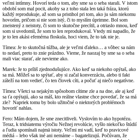
veľmi intímny. Hovorí teda o tom, aby sme sa o seba starali. V istom
období som mal pocit, akoby sa z toho stala len taká fráza, ktorú
každý reprodukuje, až som sa pristihol pri tom, ako ju sám niekomu
hovorím, pričom si nie som istý, či to myslím úprimne. Bol som
zneistený z neistoty, či som to skutočne precítil, a otriaslo mnou, keď
som si uvedomil, že som to len reprodukoval. Vtedy mi napadlo, že
je to len akási efemérna floskula, hoci viem, že to tak nie je.
Tímea: Je to skutočná túžba, ale je veľmi ďaleko… a vôbec sa nám
to nedarí, preto to znie prázdno. Vieme, že naozaj by sme sa o seba
mali viac starať, ale nevieme ako.
Marek: Je to príliš zjednodušujúce. Ako keď sa niekoho opýtaš, ako
sa má. Môžeš sa to spýtať, aby si začal konverzáciu, alebo ti fakt
záleží na tom vedieť, čo ten človek cíti, a počuť aj niečo negatívne.
Tímea: Všetci sa nejakým spôsobom cítime zle a na dne, ale aj keď
sa ťa opýtajú, ako sa máš, kto reálne vlastne chce povedať, že sa má
zle? Napriek tomu by bolo užitočné o niektorých problémoch
hovoriť nahlas.
Fero: Mám dojem, že sme znecitliveli. Vyslovím to ako hypotézu.
Teraz, k tridsiatemu výročiu Nežnej revolúcie, vyšlo niekoľko štúdií
a ľudia spomínali najmä istoty. Veľmi mi vadí, keď to pravicové
médiá – lebo však iné ani nemáme – bagatelizujú. Počúvam, že