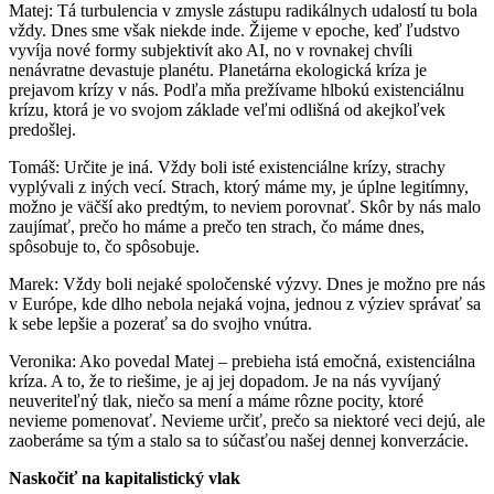
Matej: Tá turbulencia v zmysle zástupu radikálnych udalostí tu bola
vždy. Dnes sme však niekde inde. Žijeme v epoche, keď ľudstvo
vyvíja nové formy subjektivít ako AI, no v rovnakej chvíli
nenávratne devastuje planétu. Planetárna ekologická kríza je
prejavom krízy v nás. Podľa mňa prežívame hlbokú existenciálnu
krízu, ktorá je vo svojom základe veľmi odlišná od akejkoľvek
predošlej.
Tomáš: Určite je iná. Vždy boli isté existenciálne krízy, strachy
vyplývali z iných vecí. Strach, ktorý máme my, je úplne legitímny,
možno je väčší ako predtým, to neviem porovnať. Skôr by nás malo
zaujímať, prečo ho máme a prečo ten strach, čo máme dnes,
spôsobuje to, čo spôsobuje.
Marek: Vždy boli nejaké spoločenské výzvy. Dnes je možno pre nás
v Európe, kde dlho nebola nejaká vojna, jednou z výziev správať sa
k sebe lepšie a pozerať sa do svojho vnútra.
Veronika: Ako povedal Matej – prebieha istá emočná, existenciálna
kríza. A to, že to riešime, je aj jej dopadom. Je na nás vyvíjaný
neuveriteľný tlak, niečo sa mení a máme rôzne pocity, ktoré
nevieme pomenovať. Nevieme určiť, prečo sa niektoré veci dejú, ale
zaoberáme sa tým a stalo sa to súčasťou našej dennej konverzácie.
Naskočiť na kapitalistický vlak