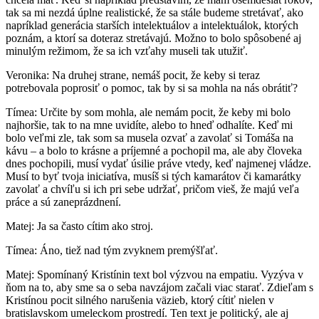
tak sa mi nezdá úplne realistické, že sa stále budeme stretávať, ako
napríklad generácia starších intelektuálov a intelektuálok, ktorých
poznám, a ktorí sa doteraz stretávajú. Možno to bolo spôsobené aj
minulým režimom, že sa ich vzťahy museli tak utužiť.
Veronika: Na druhej strane, nemáš pocit, že keby si teraz
potrebovala poprosiť o pomoc, tak by si sa mohla na nás obrátiť?
Tímea: Určite by som mohla, ale nemám pocit, že keby mi bolo
najhoršie, tak to na mne uvidíte, alebo to hneď odhalíte. Keď mi
bolo veľmi zle, tak som sa musela ozvať a zavolať si Tomáša na
kávu – a bolo to krásne a príjemné a pochopil ma, ale aby človeka
dnes pochopili, musí vydať úsilie práve vtedy, keď najmenej vládze.
Musí to byť tvoja iniciatíva, musíš si tých kamarátov či kamarátky
zavolať a chvíľu si ich pri sebe udržať, pričom vieš, že majú veľa
práce a sú zaneprázdnení.
Matej: Ja sa často cítim ako stroj.
Tímea: Áno, tiež nad tým zvyknem premýšľať.
Matej: Spomínaný Kristínin text bol výzvou na empatiu. Vyzýva v
ňom na to, aby sme sa o seba navzájom začali viac starať. Zdieľam s
Kristínou pocit silného narušenia väzieb, ktorý cítiť nielen v
bratislavskom umeleckom prostredí. Ten text je politický, ale aj