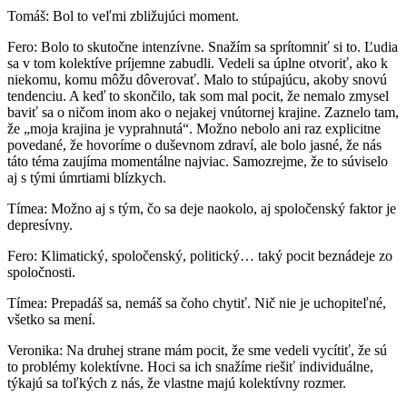
Tomáš: Bol to veľmi zbližujúci moment.
Fero: Bolo to skutočne intenzívne. Snažím sa sprítomniť si to. Ľudia
sa v tom kolektíve príjemne zabudli. Vedeli sa úplne otvoriť, ako k
niekomu, komu môžu dôverovať. Malo to stúpajúcu, akoby snovú
tendenciu. A keď to skončilo, tak som mal pocit, že nemalo zmysel
baviť sa o ničom inom ako o nejakej vnútornej krajine. Zaznelo tam,
že „moja krajina je vyprahnutá“. Možno nebolo ani raz explicitne
povedané, že hovoríme o duševnom zdraví, ale bolo jasné, že nás
táto téma zaujíma momentálne najviac. Samozrejme, že to súviselo
aj s tými úmrtiami blízkych.
Tímea: Možno aj s tým, čo sa deje naokolo, aj spoločenský faktor je
depresívny.
Fero: Klimatický, spoločenský, politický… taký pocit beznádeje zo
spoločnosti.
Tímea: Prepadáš sa, nemáš sa čoho chytiť. Nič nie je uchopiteľné,
všetko sa mení.
Veronika: Na druhej strane mám pocit, že sme vedeli vycítiť, že sú
to problémy kolektívne. Hoci sa ich snažíme riešiť individuálne,
týkajú sa toľkých z nás, že vlastne majú kolektívny rozmer.