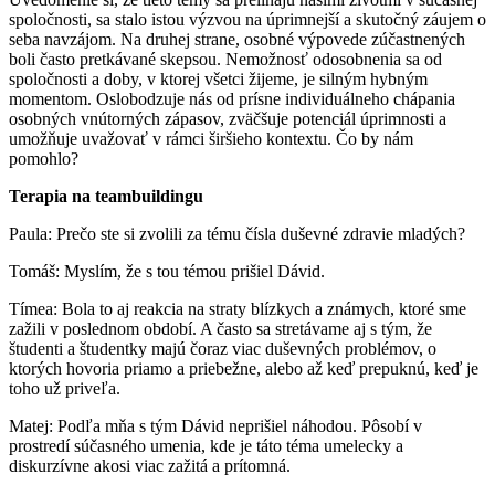
spoločnosti, sa stalo istou výzvou na úprimnejší a skutočný záujem o
seba navzájom. Na druhej strane, osobné výpovede zúčastnených
boli často pretkávané skepsou. Nemožnosť odosobnenia sa od
spoločnosti a doby, v ktorej všetci žijeme, je silným hybným
momentom. Oslobodzuje nás od prísne individuálneho chápania
osobných vnútorných zápasov, zväčšuje potenciál úprimnosti a
umožňuje uvažovať v rámci širšieho kontextu. Čo by nám
pomohlo?
Terapia na teambuildingu
Paula: Prečo ste si zvolili za tému čísla duševné zdravie mladých?
Tomáš: Myslím, že s tou témou prišiel Dávid.
Tímea: Bola to aj reakcia na straty blízkych a známych, ktoré sme
zažili v poslednom období. A často sa stretávame aj s tým, že
študenti a študentky majú čoraz viac duševných problémov, o
ktorých hovoria priamo a priebežne, alebo až keď prepuknú, keď je
toho už priveľa.
Matej: Podľa mňa s tým Dávid neprišiel náhodou. Pôsobí v
prostredí súčasného umenia, kde je táto téma umelecky a
diskurzívne akosi viac zažitá a prítomná.