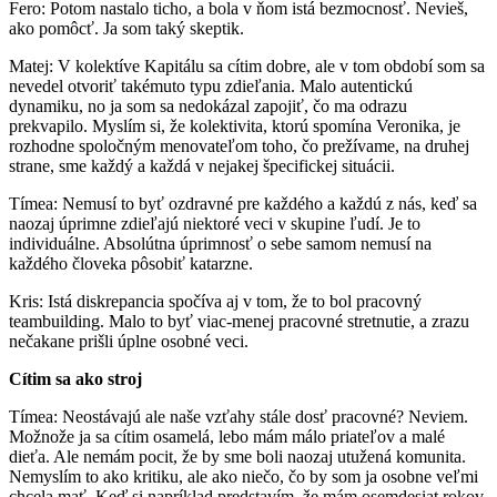
Fero: Potom nastalo ticho, a bola v ňom istá bezmocnosť. Nevieš,
ako pomôcť. Ja som taký skeptik.
Matej: V kolektíve Kapitálu sa cítim dobre, ale v tom období som sa
nevedel otvoriť takémuto typu zdieľania. Malo autentickú
dynamiku, no ja som sa nedokázal zapojiť, čo ma odrazu
prekvapilo. Myslím si, že kolektivita, ktorú spomína Veronika, je
rozhodne spoločným menovateľom toho, čo prežívame, na druhej
strane, sme každý a každá v nejakej špecifickej situácii.
Tímea: Nemusí to byť ozdravné pre každého a každú z nás, keď sa
naozaj úprimne zdieľajú niektoré veci v skupine ľudí. Je to
individuálne. Absolútna úprimnosť o sebe samom nemusí na
každého človeka pôsobiť katarzne.
Kris: Istá diskrepancia spočíva aj v tom, že to bol pracovný
teambuilding. Malo to byť viac-menej pracovné stretnutie, a zrazu
nečakane prišli úplne osobné veci.
Cítim sa ako stroj
Tímea: Neostávajú ale naše vzťahy stále dosť pracovné? Neviem.
Možnože ja sa cítim osamelá, lebo mám málo priateľov a malé
dieťa. Ale nemám pocit, že by sme boli naozaj utužená komunita.
Nemyslím to ako kritiku, ale ako niečo, čo by som ja osobne veľmi
chcela mať. Keď si napríklad predstavím, že mám osemdesiat rokov,