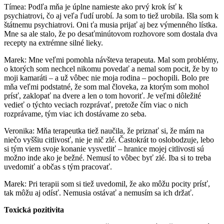
Tímea: Podľa mňa je úplne namieste ako prvý krok ísť k
psychiatrovi, čo aj veľa ľudí urobí. Ja som to tiež urobila. Išla som k
štátnemu psychiatrovi. Oni ťa musia prijať aj bez výmenného lístka.
Mne sa ale stalo, že po desaťminútovom rozhovore som dostala dva
recepty na extrémne silné lieky.
Marek: Mne veľmi pomohla návšteva terapeuta. Mal som problémy,
o ktorých som nechcel nikomu povedať a nemal som pocit, že by to
moji kamaráti – a už vôbec nie moja rodina – pochopili. Bolo pre
mňa veľmi podstatné, že som mal človeka, za ktorým som mohol
prísť, zaklopať na dvere a len o tom hovoriť. Je veľmi dôležité
vedieť o týchto veciach rozprávať, pretože čím viac o nich
rozprávame, tým viac ich dostávame zo seba.
Veronika: Mňa terapeutka tiež naučila, že priznať si, že mám na
niečo vyššiu citlivosť, nie je nič zlé. Častokrát to oslobodzuje, lebo
si tým viem svoje konanie vysvetliť – hranice mojej citlivosti sú
možno inde ako je bežné. Nemusí to vôbec byť zlé. Iba si to treba
uvedomiť a občas s tým pracovať.
Marek: Pri terapii som si tiež uvedomil, že ako môžu pocity prísť,
tak môžu aj odísť. Nemusia ostávať a nemusím sa ich držať.
Toxická pozitivita