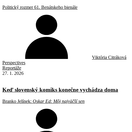
Politický rozmer 61. Benátskeho bienále
Viktória Citráková
Perspectives
Reportáže
27. 1. 2026
Keď slovenský komiks konečne vychádza doma
Branko Jelínek:
Oskar Ed: Môj najväčší sen