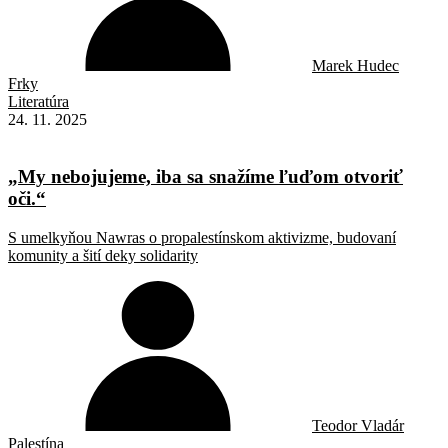
Marek Hudec
Frky
Literatúra
24. 11. 2025
„My nebojujeme, iba sa snažíme ľuďom otvoriť
oči.“
S umelkyňou Nawras o propalestínskom aktivizme, budovaní
komunity a šití deky solidarity
Teodor Vladár
Palestína