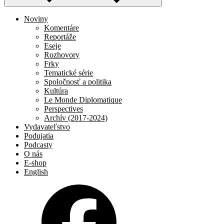
Noviny
Komentáre
Reportáže
Eseje
Rozhovory
Frky
Tematické série
Spoločnosť a politika
Kultúra
Le Monde Diplomatique
Perspectives
Archív (2017-2024)
Vydavateľstvo
Podujatia
Podcasty
O nás
E-shop
English