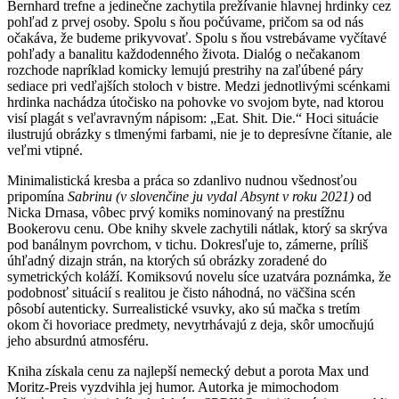
Bernhard trefne a jedinečne zachytila prežívanie hlavnej hrdinky cez
pohľad z prvej osoby. Spolu s ňou počúvame, pričom sa od nás
očakáva, že budeme prikyvovať. Spolu s ňou vstrebávame vyčítavé
pohľady a banalitu každodenného života. Dialóg o nečakanom
rozchode napríklad komicky lemujú prestrihy na zaľúbené páry
sediace pri vedľajších stoloch v bistre. Medzi jednotlivými scénkami
hrdinka nachádza útočisko na pohovke vo svojom byte, nad ktorou
visí plagát s veľavravným nápisom: „Eat. Shit. Die.“ Hoci situácie
ilustrujú obrázky s tlmenými farbami, nie je to depresívne čítanie, ale
veľmi vtipné.
Minimalistická kresba a práca so zdanlivo nudnou všednosťou
pripomína
Sabrinu (v slovenčine ju vydal Absynt v roku 2021)
od
Nicka Drnasa, vôbec prvý komiks nominovaný na prestížnu
Bookerovu cenu. Obe knihy skvele zachytili nátlak, ktorý sa skrýva
pod banálnym povrchom, v tichu. Dokresľuje to, zámerne, príliš
úhľadný dizajn strán, na ktorých sú obrázky zoradené do
symetrických koláží. Komiksovú novelu síce uzatvára poznámka, že
podobnosť situácií s realitou je čisto náhodná, no väčšina scén
pôsobí autenticky. Surrealistické vsuvky, ako sú mačka s tretím
okom či hovoriace predmety, nevytrhávajú z deja, skôr umocňujú
jeho absurdnú atmosféru.
Kniha získala cenu za najlepší nemecký debut a porota Max und
Moritz-Preis vyzdvihla jej humor. Autorka je mimochodom