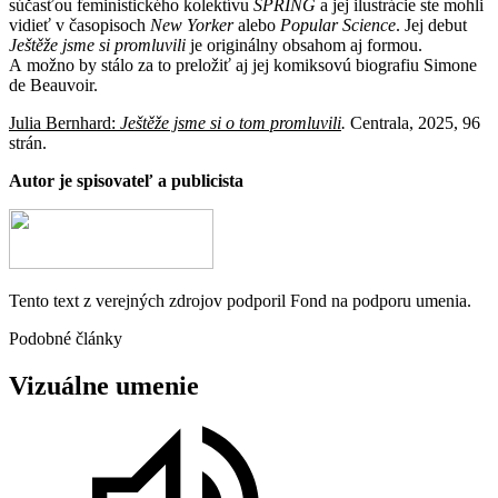
súčasťou feministického kolektívu
SPRING
a jej ilustrácie ste mohli
vidieť v časopisoch
New Yorker
alebo
Popular Science
. Jej debut
Ještěže jsme si promluvili
je originálny obsahom aj formou.
A možno by stálo za to preložiť aj jej komiksovú biografiu Simone
de Beauvoir.
Julia Bernhard:
Ještěže jsme si o tom promluvili
.
Centrala, 2025, 96
strán.
Autor je spisovateľ a publicista
Tento text z verejných zdrojov podporil Fond na podporu umenia.
Podobné články
Vizuálne
umenie