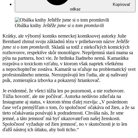
Kopírovať
odkaz
Obálka knihy
Ještěže jsme si o tom promluvili
Krátky, ale výborný komiks nemeckej komiksovej autorky Julie
Bernhard zhrnul svoju základnú tézu v priliehavom názve
Ještěže
jsme si o tom promluvili
. Skladá sa totiž z niekoľkých komických
rozhovorov, respektíve skôr monológov. Nepríjemná stará mama sa
pýta na partnera, hoci vie, že hrdinka žiadneho nemá. Kamarátka
rozpráva o toxickom vzťahu, v ktorom však napriek všetkému
a nepochopiteľne zostáva. Kamarát sa sťažuje na problematický svet
profesionálneho umenia. Nerozprávajú len ľudia, ale aj naštvaný
psík, zomierajúca izbovka a pokazený hriankovač.
Je evidentné, že všetci túžia len po pozornosti, a nie rozhovore.
Túžia hovoriť, ale nie počúvať. Autorka nedávno zdieľala na
Instagrame aj status, v ktorom tému ďalej rozvíja: „V poslednom
čase veľa premýšľam o tom, čo spoločnosť očakáva od žien, a že sa
tieto očakávania posúvajú k podradenosti. Chvália nás, že sme
jemné, a táto jemnosť má byť ukazovateľom našej ženskosti.
Spoločnosť vyžaduje od žien jemnosť, no v skutočnosti je to len
ďalší nástroj ich útlaku, aby boli ticho.“