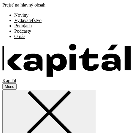
Prejsť na hlavný obsah
Noviny
Vydavateľstvo
Podujatia
Podcasty
O nás
Kapitál
Menu