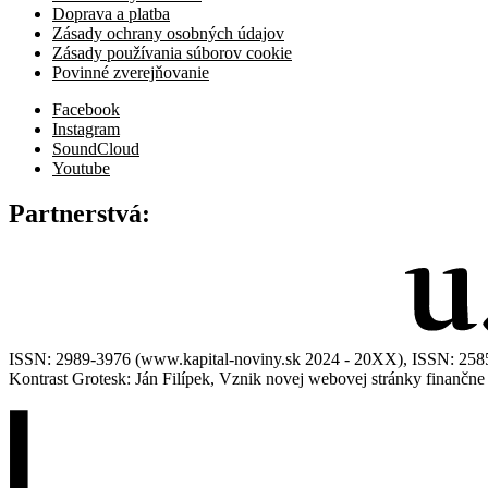
Doprava a platba
Zásady ochrany osobných údajov
Zásady používania súborov cookie
Povinné zverejňovanie
Facebook
Instagram
SoundCloud
Youtube
Partnerstvá:
ISSN: 2989-3976 (www.kapital-noviny.sk 2024 - 20XX), ISSN: 2585-7
Kontrast Grotesk: Ján Filípek, Vznik novej webovej stránky finanč