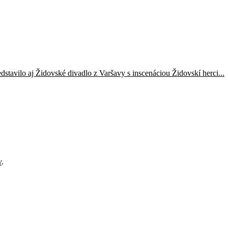
dstavilo aj Židovské divadlo z Varšavy s inscenáciou Židovskí herci...
v
.