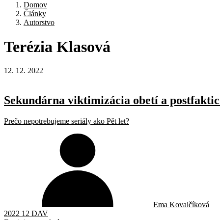
Domov
Články
Autorstvo
Terézia
Klasová
12. 12. 2022
Sekundárna viktimizácia obetí a postfakti
Prečo nepotrebujeme seriály ako Pět let?
Ema Kovalčíková
2022 12 DAV