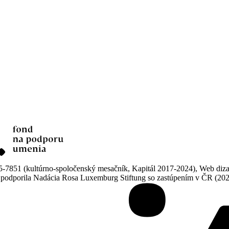
851 (kultúrno-spoločenský mesačník, Kapitál 2017-2024), Web dizajn
ne podporila Nadácia Rosa Luxemburg Stiftung so zastúpením v ČR (20