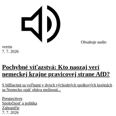
Obsahuje audio
verziu
7. 7. 2026
Pochybné víťazstvá: Kto naozaj verí
nemeckej krajne pravicovej strane AfD?
S blížiacimi sa voľbami v dvoch východných spolkových krajinách
sa Nemecko opäť obáva možnosti...
Perspectives
Spoločnosť a politika
Zahraničie
7. 7. 2026