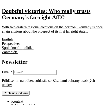
Doubtful victories: Who really trusts
Germany’s far-right AfD?
With two eastern regional elections on the horizon, Germany is once
again anxious about the prospect of its first far-right state...
English
Perspectives
Spoločnosť a politika
Zahraničie
Newsletter
Email*
Prihlásením na odber, súhlasíte so
Zásadami ochrany osobných
údajov
.
Prihlásiť k odberu
Kontakt