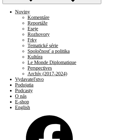
Noviny
Komentáre
Reportáže
Eseje
Rozhovory
Frky
Tematické série
Spoločnosť a politika
Kultúra
Le Monde Diplomatique
Perspectives
Archív (2017-2024)
Vydavateľstvo
Podujatia
Podcasty
O nás
E-shop
English