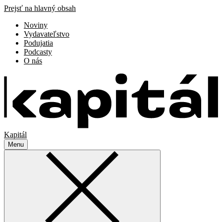
Prejsť na hlavný obsah
Noviny
Vydavateľstvo
Podujatia
Podcasty
O nás
Kapitál
Menu