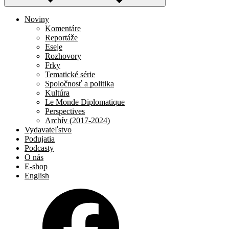
Noviny
Komentáre
Reportáže
Eseje
Rozhovory
Frky
Tematické série
Spoločnosť a politika
Kultúra
Le Monde Diplomatique
Perspectives
Archív (2017-2024)
Vydavateľstvo
Podujatia
Podcasty
O nás
E-shop
English