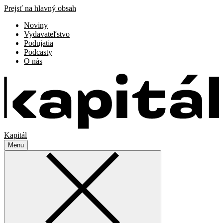
Prejsť na hlavný obsah
Noviny
Vydavateľstvo
Podujatia
Podcasty
O nás
Kapitál
Menu