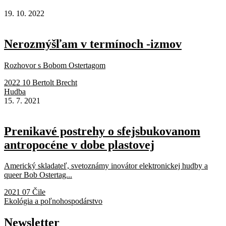
19. 10. 2022
Nerozmýšľam v termínoch -izmov
Rozhovor s Bobom Ostertagom
2022 10 Bertolt Brecht
Hudba
15. 7. 2021
Prenikavé postrehy o sfejsbukovanom
antropocéne v dobe plastovej
Americký skladateľ, svetoznámy inovátor elektronickej hudby a
queer Bob Ostertag...
2021 07 Čile
Ekológia a poľnohospodárstvo
Newsletter