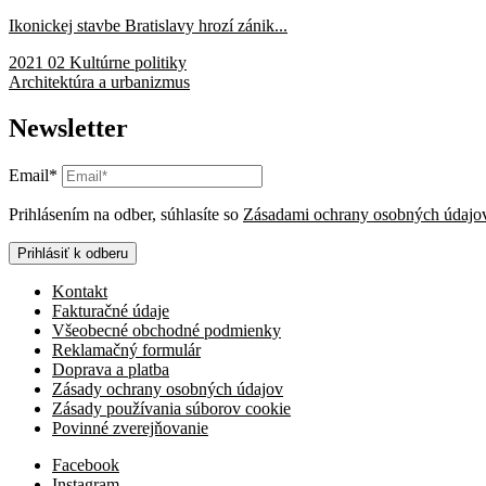
Ikonickej stavbe Bratislavy hrozí zánik...
2021 02 Kultúrne politiky
Architektúra a urbanizmus
Newsletter
Email*
Prihlásením na odber, súhlasíte so
Zásadami ochrany osobných údajo
Prihlásiť k odberu
Kontakt
Fakturačné údaje
Všeobecné obchodné podmienky
Reklamačný formulár
Doprava a platba
Zásady ochrany osobných údajov
Zásady používania súborov cookie
Povinné zverejňovanie
Facebook
Instagram