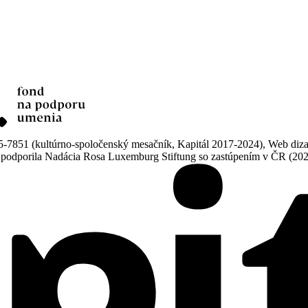
851 (kultúrno-spoločenský mesačník, Kapitál 2017-2024), Web dizajn
ne podporila Nadácia Rosa Luxemburg Stiftung so zastúpením v ČR (20