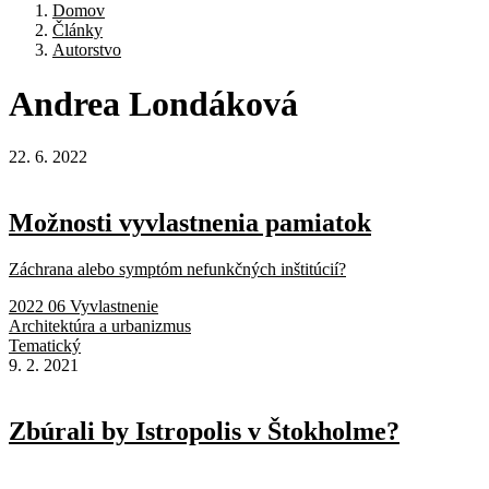
Domov
Články
Autorstvo
Andrea
Londáková
22. 6. 2022
Možnosti vyvlastnenia pamiatok
Záchrana alebo symptóm nefunkčných inštitúcií?
2022 06 Vyvlastnenie
Architektúra a urbanizmus
Tematický
9. 2. 2021
Zbúrali by Istropolis v Štokholme?