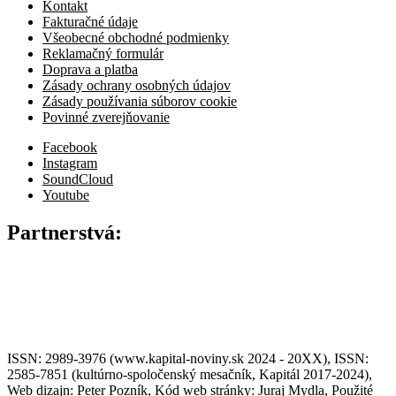
Kontakt
Fakturačné údaje
Všeobecné obchodné podmienky
Reklamačný formulár
Doprava a platba
Zásady ochrany osobných údajov
Zásady používania súborov cookie
Povinné zverejňovanie
Facebook
Instagram
SoundCloud
Youtube
Partnerstvá:
ISSN: 2989-3976 (www.kapital-noviny.sk 2024 - 20XX), ISSN:
2585-7851 (kultúrno-spoločenský mesačník, Kapitál 2017-2024),
Web dizajn: Peter Pozník, Kód web stránky: Juraj Mydla, Použité