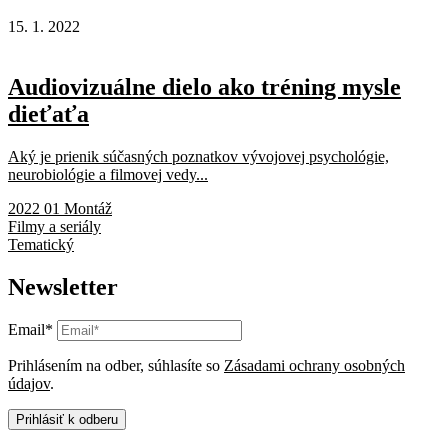
15. 1. 2022
Audiovizuálne dielo ako tréning mysle
dieťaťa
Aký je prienik súčasných poznatkov vývojovej psychológie,
neurobiológie a filmovej vedy...
2022 01 Montáž
Filmy a seriály
Tematický
Newsletter
Email*
Prihlásením na odber, súhlasíte so
Zásadami ochrany osobných
údajov
.
Prihlásiť k odberu