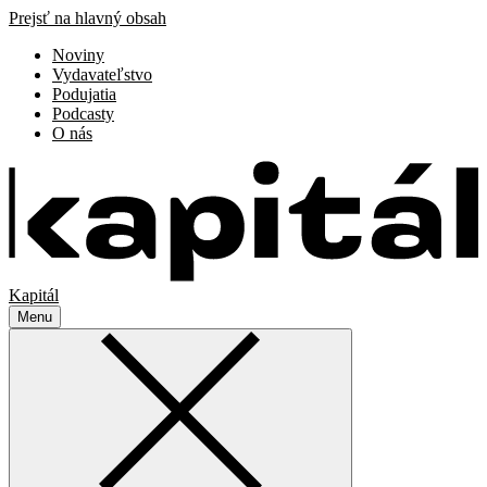
Prejsť na hlavný obsah
Noviny
Vydavateľstvo
Podujatia
Podcasty
O nás
Kapitál
Menu