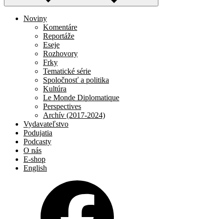
Noviny
Komentáre
Reportáže
Eseje
Rozhovory
Frky
Tematické série
Spoločnosť a politika
Kultúra
Le Monde Diplomatique
Perspectives
Archív (2017-2024)
Vydavateľstvo
Podujatia
Podcasty
O nás
E-shop
English