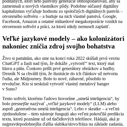
poddaných, ktorí tieto pastviny generácie obhospodarovali, aby sa
zamestnali u nových vlastníkov pôdy. Podobne súčasný digitálny
kapitalizmus vyťažuje hodnotu zo spoločných digitálnych pastvín –
otvoreného softvéru – a buduje na nich vlastné panstvá. Google,
Facebook, Amazon a ostatné miliardové megakorporácie vznikli na
otvorenom softvéri a práci, za ktorú nikdy nemuseli zaplatiť.
Veľké jazykové modely – ako kolonizátori
nakoniec zničia zdroj svojho bohatstva
Živo si pamätám, ako sme na konci roka 2022 skúšali prvú verziu
ChatGPT a žasli nad tým, že dokáže „vytvoriť“ text, ktorý mal
hlavu a pätu. Čoskoro prišli prvé generátory obrázkov a hudby.
Denník N sa chválil tým, že ilustrácie do ich článkov už netvoria
ľudia, ale Midjourney. Bolo to nové, zábavné, pôsobilo to
revolučne. Kto si neskúsil vytvoriť vlastný metalový banger
v Suno?
Tento softvér, ktorému ľudovo hovoríme „umelá inteligencia“, by
bolo presnejšie nazývať „veľké jazykové modely“ (LLM) alebo
aspoň „generatívna umelá inteligencia“. Lebo v skratke – a veľmi
zjednodušene – tieto nástroje fungujú ako veľmi pokročilá predikcia
textu, ktorú poznáme už od tlačidlových telefónov. Hádajú, aká je
najpravdepodobnejšia ďalšia slabika/slovo/fráza na základe zadania,