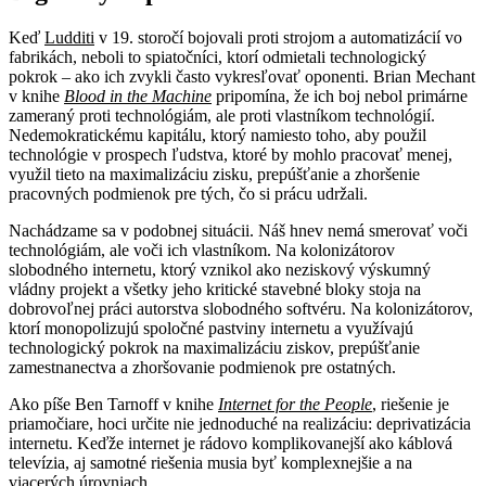
Keď
Ludditi
v 19. storočí bojovali proti strojom a automatizácií vo
fabrikách, neboli to spiatočníci, ktorí odmietali technologický
pokrok – ako ich zvykli často vykresľovať oponenti. Brian Mechant
v knihe
Blood in the Machine
pripomína, že ich boj nebol primárne
zameraný proti technológiám, ale proti vlastníkom technológií.
Nedemokratickému kapitálu, ktorý namiesto toho, aby použil
technológie v prospech ľudstva, ktoré by mohlo pracovať menej,
využil tieto na maximalizáciu zisku, prepúšťanie a zhoršenie
pracovných podmienok pre tých, čo si prácu udržali.
Nachádzame sa v podobnej situácii. Náš hnev nemá smerovať voči
technológiám, ale voči ich vlastníkom. Na kolonizátorov
slobodného internetu, ktorý vznikol ako neziskový výskumný
vládny projekt a všetky jeho kritické stavebné bloky stoja na
dobrovoľnej práci autorstva slobodného softvéru. Na kolonizátorov,
ktorí monopolizujú spoločné pastviny internetu a využívajú
technologický pokrok na maximalizáciu ziskov, prepúšťanie
zamestnanectva a zhoršovanie podmienok pre ostatných.
Ako píše Ben Tarnoff v knihe
Internet for the People
, riešenie je
priamočiare, hoci určite nie jednoduché na realizáciu: deprivatizácia
internetu. Keďže internet je rádovo komplikovanejší ako káblová
televízia, aj samotné riešenia musia byť komplexnejšie a na
viacerých úrovniach.