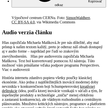
Kopírovať
odkaz
Výpočtové centrum CERNu. Foto:
SimonWaldherr
,
CC BY-SA 4.0
, via Wikimedia Commons
Audio verzia článku
Hlas zapožičala Michaela Malíková.
Je pre nás dôležité, aby mal
prístup k našim textom každý, preto je odteraz náš obsah dostupný
aj v audio forme – napríklad pre ľudí so zrakovým
znevýhodnením. Hlas pre audioverziu zapožičala Michaela
Malíkova. Text bol konvertovaný pomocou AI nástroja. Túto
možnosť vám prinášame vďaka podpore programu Perspectives.
Viac o audioverzii
História internetu zdanlivo popiera všetky poučky klasickej
ekonómie. Ako jedna z najdôležitejších inovácií modernej doby
nevznikla v konkurenčnom boji Schumpeterovskej
kreatívnej
deštrukcie
(idea, podľa ktorej inovácie vznikajú v súťaži a tým, že
úspešnejšie produkty a technológie „zničia“ menej efektívnu
a zastaranú konkurenciu), ale vládnym rozhodnutím a centrálnym
plánovaním. Množstvo kritických nástrojov, programov a platforiem