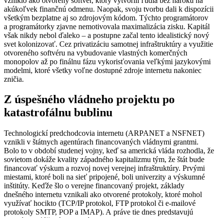
vzniklo ako otvorený softvér, ktorý vytvorili ľudia bez nároku na
akúkoľvek finančnú odmenu. Naopak, svoju tvorbu dali k dispozícii
všetkým bezplatne aj so zdrojovým kódom. Týchto programátorov
a programátorky zjavne nemotivovala maximalizácia zisku. Kapitál
však nikdy nebol ďaleko – a postupne začal tento idealistický nový
svet kolonizovať. Cez privatizáciu samotnej infraštruktúry a využitie
otvoreného softvéru na vybudovanie vlastných komerčných
monopolov až po finálnu fázu vykorisťovania veľkými jazykovými
modelmi, ktoré všetky voľne dostupné zdroje internetu nakoniec
zničia.
Z úspešného vládneho projektu po
katastrofálnu bublinu
Technologickí predchodcovia internetu (ARPANET a NSFNET)
vznikli v štátnych agentúrach financovaných vládnymi grantmi.
Bolo to v období studenej vojny, keď sa americká vláda rozhodla, že
sovietom dokáže kvality západného kapitalizmu tým, že štát bude
financovať výskum a rozvoj novej verejnej infraštruktúry. Prvými
miestami, ktoré boli na sieť pripojené, boli univerzity a výskumné
inštitúty. Keďže šlo o verejne financovaný projekt, základy
dnešného internetu vznikali ako otvorené protokoly, ktoré mohol
využívať hocikto (TCP/IP protokol, FTP protokol či e-mailové
protokoly SMTP, POP a IMAP). A práve tie dnes predstavujú