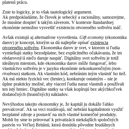
platenú prácu.
Znie to logicky, je to však tautologický argument.
Ak predpokladáme, že človek je sebecký a racionálny, samozrejme,
že musíme dospieť k takým záverom. V kontexte štandardnej
ekonómie nemožno vysvetliť existenciu otvoreného softvéru ináč.
Avšak existujú aj alternatívne vysvetlenia.
Gift economy
(ekonomika
darov) je koncept, ktorým sa dá najlepšie opísať
existencia
otvoreného softvéru
. Ekonomika darov je svet, v ktorom si ľudia
vymieňajú statky bezodplatne, bez explicitného očakávania, že im
obdarovný/á niečo daruje naspäť. Digitálny svet softvéru je totiž
ideálnym miestom, kde ekonomika darov môže fungovať, lebo
vlastníctvo softvéru je v jazyku ekonómie nekonkurenčným (
non-
rivalrous
) statkom. Ak vlastním kód, nebránim iným vlastniť ho tiež.
Ak má niekto fyzickú vec (hrniec), konkuruje ostatným –­ nie je
úplne prakticky možné, aby viacerí ľudia naraz vlastnili a používali
ten istý hrniec. Digitálne statky sa však kopírujú bez akýchkoľvek
dodatočných (hraničných) nákladov.
Nevýhodou takejto ekonomiky je, že kapitál ju dokáže ľahko
prevalcovať. Ak sa veci rozdávajú, nič nebráni kapitalistom využiť
bezplatné zdroje a postaviť na nich vlastné komerčné produkty.
Mohli by sme to prirovnať k privatizácii niekdajších spoločných
pastvín vo Veľkej Británii, ktorá donútila pôvodne feudálnych