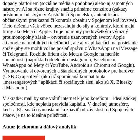
dopady platforiem (sociálne média a podobne) alebo aj samotných
nástrojov AI sa rôzne krajiny snažia primárne cenzúrou (zákazy
prístupu mladistvým v Austrálii či Španielsku, autentifikácia
občianskymi preukazmi či kontrola obsahu v Spojenom kráľovstve).
Tieto riešenia však vôbec nezasahujú do sily a kontroly, ktorú majú
firmy ako Meta či Apple. Tu je potrebný predovšetkým výrazný
protimonopolný zásah – otvorenie uzatvorených svetov Apple
a Google na mobilných telefónoch, ale aj v aplikáciách na posielanie
správ (aby ste mohli voľne poslať správu z WhatsAppu na iMessage
či Telegram). Rozbitie firiem ako Meta a Google na menšie
spoločnosti (napríklad oddelením Instagramu, Facebooku,
WhatsAppu od Mety či YouTube, Androidu a Chromu od Googlu).
Vynucovanie si otvorených a štandardných protokolov pre hardvér
(USB-C) aj softvér (ako už spomínaná kompatibilita
„messengerových“ aplikácií či sociálnych sietí, ako sú X, Bluesky
a Mastodon).
V skratke: mali by sme vrátiť internet k jeho koreňom – idealistickej
spoločnosti, kde neplatia pravidlá kapitálu. V dnešnej atmosfére,
keď sa EÚ snaží osamostatniť a zbaviť od závislosti od Spojených
štátov, je na to ideálna príležitosť.
Autor je ekonóm a dátový analytik