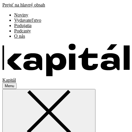
Prejsť na hlavný obsah
Noviny
Vydavateľstvo
Podujatia
Podcasty
O nás
Kapitál
Menu