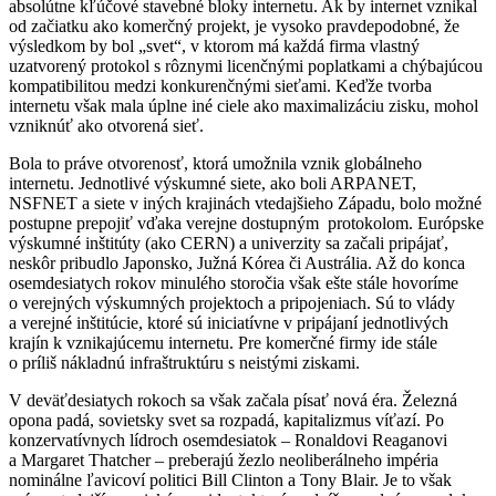
absolútne kľúčové stavebné bloky internetu. Ak by internet vznikal
od začiatku ako komerčný projekt, je vysoko pravdepodobné, že
výsledkom by bol „svet“, v ktorom má každá firma vlastný
uzatvorený protokol s rôznymi licenčnými poplatkami a chýbajúcou
kompatibilitou medzi konkurenčnými sieťami. Keďže tvorba
internetu však mala úplne iné ciele ako maximalizáciu zisku, mohol
vzniknúť ako otvorená sieť.
Bola to práve otvorenosť, ktorá umožnila vznik globálneho
internetu. Jednotlivé výskumné siete, ako boli ARPANET,
NSFNET a siete v iných krajinách vtedajšieho Západu, bolo možné
postupne prepojiť vďaka verejne dostupným protokolom. Európske
výskumné inštitúty (ako CERN) a univerzity sa začali pripájať,
neskôr pribudlo Japonsko, Južná Kórea či Austrália. Až do konca
osemdesiatych rokov minulého storočia však ešte stále hovoríme
o verejných výskumných projektoch a pripojeniach. Sú to vlády
a verejné inštitúcie, ktoré sú iniciatívne v pripájaní jednotlivých
krajín k vznikajúcemu internetu. Pre komerčné firmy ide stále
o príliš nákladnú infraštruktúru s neistými ziskami.
V deväťdesiatych rokoch sa však začala písať nová éra. Železná
opona padá, sovietsky svet sa rozpadá, kapitalizmus víťazí. Po
konzervatívnych lídroch osemdesiatok – Ronaldovi Reaganovi
a Margaret Thatcher – preberajú žezlo neoliberálneho impéria
nominálne ľavicoví politici Bill Clinton a Tony Blair. Je to však