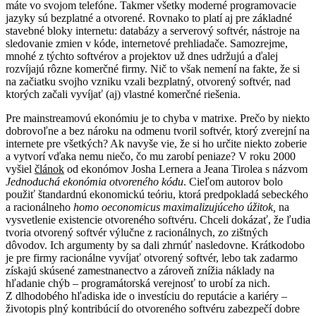
máte vo svojom telefóne. Takmer všetky moderné programovacie
jazyky sú bezplatné a otvorené. Rovnako to platí aj pre základné
stavebné bloky internetu: databázy a serverový softvér, nástroje na
sledovanie zmien v kóde, internetové prehliadače. Samozrejme,
mnohé z týchto softvérov a projektov už dnes udržujú a ďalej
rozvíjajú rôzne komerčné firmy. Nič to však nemení na fakte, že si
na začiatku svojho vzniku vzali bezplatný, otvorený softvér, nad
ktorých začali vyvíjať (aj) vlastné komerčné riešenia.
Pre mainstreamovú ekonómiu je to chyba v matrixe. Prečo by niekto
dobrovoľne a bez nároku na odmenu tvoril softvér, ktorý zverejní na
internete pre všetkých? Ak navyše vie, že si ho určite niekto zoberie
a vytvorí vďaka nemu niečo, čo mu zarobí peniaze? V roku 2000
vyšiel
článok
od ekonómov Josha Lernera a Jeana Tirolea s názvom
Jednoduchá ekonómia otvoreného kódu
. Cieľom autorov bolo
použiť štandardnú ekonomickú teóriu, ktorá predpokladá sebeckého
a racionálneho
homo oeconomicus maximalizujúceho úžitok,
na
vysvetlenie existencie otvoreného softvéru. Chceli dokázať, že ľudia
tvoria otvorený softvér výlučne z racionálnych, zo zištných
dôvodov. Ich argumenty by sa dali zhrnúť nasledovne. Krátkodobo
je pre firmy racionálne vyvíjať otvorený softvér, lebo tak zadarmo
získajú skúsené zamestnanectvo a zároveň znížia náklady na
hľadanie chýb – programátorská verejnosť to urobí za nich.
Z dlhodobého hľadiska ide o investíciu do reputácie a kariéry –
životopis plný kontribúcií do otvoreného softvéru zabezpečí dobre