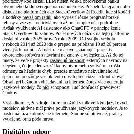
počítačový kód získali LLM nielen vďaka obrovskému balíku
otvoreného kódu zverejnenom na internete. Prispelo k nej aj mnoho
diskusií na platformách ako Stack Overflow či Reddit, kde si kodéri
a kodérky
navzájom radili
, ako vyriešiť rôzne programátorské
rébusy a výzvy – od triviálnych až po komplexné a podrobné.
Avšak využívanie AI asistentov ako ChatGPT v princípe ženie
Stack Overflow do záhuby. Počet nových otázok na tejto platforme
dosiahol v roku 2025 úroveň roku 2009. Od svojho vrcholu
v rokoch 2014 až 2020 ide o prepad na približne 10 až 20 percent
vtedajších hodnôt. AI nástroje masovo „spamujú“ projekty
otvoreného softvéru s návrhmi na zmeny a vylepšenia. Až do tej
miery, že veľké projekty
zastavujú možnosť
externých návrhov na
zlepšenia, čo je jeden zo základov otvoreného softvéru, a rušia
odmeny za hľadanie chýb, pretože množstvo nekvalitného AI
spamu neumožňuje všetok tento obsah prechádzať a kontrolovať.
Obsah pri bežnom vyhľadávaní na internete čoraz viac generujú
jazykové modely, čo
ničí
schopnosť ľudí dohľadať pravdivosť
článkov.
Výsledkom je, že zdroje, ktoré umožnili vznik veľkým jazykových
modelov, aktívne ničí práve používanie jazykových modelov. Je to
posledná fáza kolonizácie internetu. Studne sú otrávené, pralesy
vyťažené, orná pôda mŕtva.
Digitálny odpor