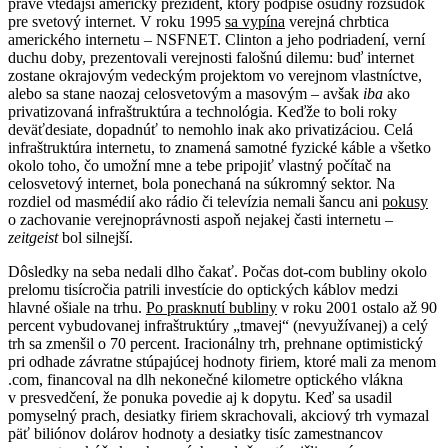
práve vtedajší americký prezident, ktorý podpíše osudný rozsudok
pre svetový internet. V roku 1995
sa vypína
verejná chrbtica
amerického internetu – NSFNET. Clinton a jeho podriadení, verní
duchu doby, prezentovali verejnosti falošnú dilemu: buď internet
zostane okrajovým vedeckým projektom vo verejnom vlastníctve,
alebo sa stane naozaj celosvetovým a masovým – avšak
iba
ako
privatizovaná infraštruktúra a technológia. Keďže to boli roky
deväťdesiate, dopadnúť to nemohlo inak ako privatizáciou. Celá
infraštruktúra internetu, to znamená samotné fyzické káble a všetko
okolo toho, čo umožní mne a tebe pripojiť vlastný počítač na
celosvetový internet, bola ponechaná na súkromný sektor. Na
rozdiel od masmédií ako rádio či televízia nemali šancu ani
pokusy
o zachovanie verejnoprávnosti aspoň nejakej časti internetu –
zeitgeist
bol silnejší.
Dôsledky na seba nedali dlho čakať. Počas dot-com bubliny okolo
prelomu tisícročia patrili investície do optických káblov medzi
hlavné ošiale na trhu.
Po prasknutí bubliny
v roku 2001 ostalo až 90
percent vybudovanej infraštruktúry „tmavej“ (nevyužívanej) a celý
trh sa zmenšil o 70 percent. Iracionálny trh, prehnane optimistický
pri odhade závratne stúpajúcej hodnoty firiem, ktoré mali za menom
.com, financoval na dlh nekonečné kilometre optického vlákna
v presvedčení, že ponuka povedie aj k dopytu. Keď sa usadil
pomyselný prach, desiatky firiem skrachovali, akciový trh vymazal
päť biliónov dolárov hodnoty a desiatky tisíc zamestnancov