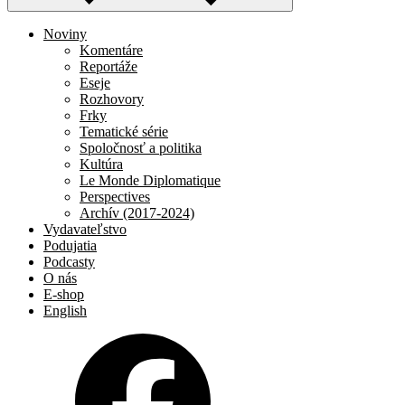
Noviny
Komentáre
Reportáže
Eseje
Rozhovory
Frky
Tematické série
Spoločnosť a politika
Kultúra
Le Monde Diplomatique
Perspectives
Archív (2017-2024)
Vydavateľstvo
Podujatia
Podcasty
O nás
E-shop
English