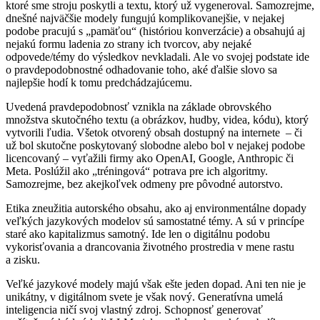
ktoré sme stroju poskytli a textu, ktorý už vygeneroval. Samozrejme,
dnešné najväčšie modely fungujú komplikovanejšie, v nejakej
podobe pracujú s „pamäťou“ (históriou konverzácie) a obsahujú aj
nejakú formu ladenia zo strany ich tvorcov, aby nejaké
odpovede/témy do výsledkov nevkladali. Ale vo svojej podstate ide
o pravdepodobnostné odhadovanie toho, aké ďalšie slovo sa
najlepšie hodí k tomu predchádzajúcemu.
Uvedená pravdepodobnosť vznikla na základe obrovského
množstva skutočného textu (a obrázkov, hudby, videa, kódu), ktorý
vytvorili ľudia. Všetok otvorený obsah dostupný na internete – či
už bol skutočne poskytovaný slobodne alebo bol v nejakej podobe
licencovaný – vyťažili firmy ako OpenAI, Google, Anthropic či
Meta. Poslúžil ako „tréningová“ potrava pre ich algoritmy.
Samozrejme, bez akejkoľvek odmeny pre pôvodné autorstvo.
Etika zneužitia autorského obsahu, ako aj environmentálne dopady
veľkých jazykových modelov sú samostatné témy. A sú v princípe
staré ako kapitalizmus samotný. Ide len o digitálnu podobu
vykorisťovania a drancovania životného prostredia v mene rastu
a zisku.
Veľké jazykové modely majú však ešte jeden dopad. Ani ten nie je
unikátny, v digitálnom svete je však nový. Generatívna umelá
inteligencia ničí svoj vlastný zdroj. Schopnosť generovať