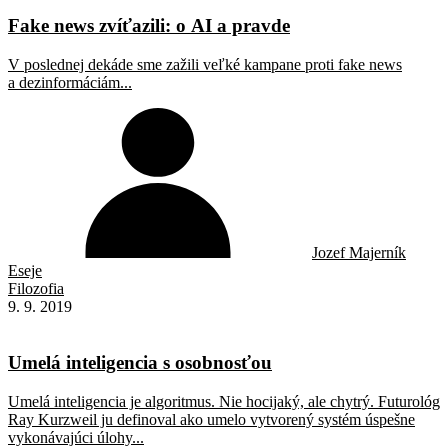
Fake news zvíťazili: o AI a pravde
V poslednej dekáde sme zažili veľké kampane proti fake news
a dezinformáciám...
Jozef Majerník
Eseje
Filozofia
9. 9. 2019
Umelá inteligencia s osobnosťou
Umelá inteligencia je algoritmus. Nie hocijaký, ale chytrý. Futurológ
Ray Kurzweil ju definoval ako umelo vytvorený systém úspešne
vykonávajúci úlohy...