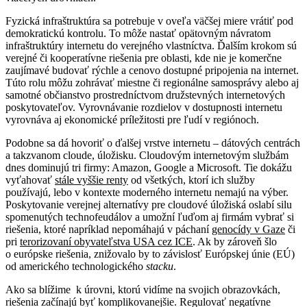
Fyzická infraštruktúra sa potrebuje v oveľa väčšej miere vrátiť pod
demokratickú kontrolu. To môže nastať opätovným návratom
infraštruktúry internetu do verejného vlastníctva. Ďalším krokom sú
verejné či kooperatívne riešenia pre oblasti, kde nie je komerčne
zaujímavé budovať rýchle a cenovo dostupné pripojenia na internet.
Túto rolu môžu zohrávať miestne či regionálne samosprávy alebo aj
samotné občianstvo prostredníctvom družstevných internetových
poskytovateľov. Vyrovnávanie rozdielov v dostupnosti internetu
vyrovnáva aj ekonomické príležitosti pre ľudí v regiónoch.
Podobne sa dá hovoriť o ďalšej vrstve internetu – dátových centrách
a takzvanom cloude, úložisku. Cloudovým internetovým službám
dnes dominujú tri firmy: Amazon, Google a Microsoft. Tie dokážu
vyťahovať
stále vyššie renty
od všetkých, ktorí ich služby
používajú, lebo v kontexte moderného internetu nemajú na výber.
Poskytovanie verejnej alternatívy pre cloudové úložiská oslabí silu
spomenutých technofeudálov a umožní ľuďom aj firmám vybrať si
riešenia, ktoré napríklad nepomáhajú v páchaní
genocídy v Gaze
či
pri
terorizovaní obyvateľstva USA cez ICE
. Ak by zároveň šlo
o európske riešenia, znižovalo by to závislosť Európskej únie (EÚ)
od amerického technologického
stacku
.
Ako sa blížime k úrovni, ktorú vidíme na svojich obrazovkách,
riešenia začínajú byť komplikovanejšie. Regulovať negatívne