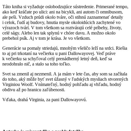
Táto kniha si vyžaduje oslobodzujúce sústredenie. Primerané tempo,
ako keď kráčate po ulici: ani na bicykli, ani autom či omnibusom,
ale peši. Vzduch prúdi okolo tváre, oči stihnú zaznamenať detaily
i celok, ľudí aj budovy, hnutia mysle okoloidúcich zachytené vo
výrazoch tvárí. V tom všetkom sa roztvárajú celé príbehy, životy,
celé ságy. Alebo len tak splynú v chóre davu. A možno okolo
prebehol psík. Aj v tom je krása. Je vo všetkom.
Generácie sa pomaly striedajú, mnohým všeličo leží na srdci. Riešia
to aj pri trkotaní na večierku u pani Dallowayovej. Veď práve
k večierku sa schyľoval celý prenádherný letný deň, keď sa
neodohralo nič, a stalo sa toho toľko.
Svet sa zmenil aj nezmenil. A ja mám v lete čas, aby som sa začítala
do toho, aký môže byť svet úžasný v ľudských mysliach stvorených
Virginiou Woolf. Vnímateľný, hodný pohľadu aj vhľadu, hodný
obdivu až po hranicu zaľúbenosti.
Vďaka, drahá Virginia, za pani Dallowayovú.