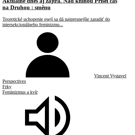
Aktuálne dnes aj zajtra. Nad knihou Přišel čas
na Druhou : směnu
Teoretické uchopenie esejí sa dá najpresnejšie zaradiť do
intersekcionálneho feminizmu...
Vincent Vystavel
Perspectives
Frky
Feminizmus a kvír