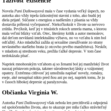
Ťaživosť existencie
Novela
Pani Dallowayová
mala v čase vydania veľký úspech, no
autorka ako vždy trpela úzkostnými stavmi z toho, ako budú jej
diela prijaté. Súčasne s energiou a nadšením z písania sa vždy
dostavila príšerná vyčerpanosť. Niekoľkokrát v živote sa nervovo
zrútila. Prvýkrát, keď jej v trinástich rokoch umrela mama, s ktorou
mala veľmi blízky vzťah. Otec, literárny kritik a autor memoárov,
dal deťom nevídanú intelektuálnu výbavu, no vo vzťahu k nim bol
odťažitý. Ako mladučká zažila aj sexuálne zneužívanie zo strany
nevlastného staršieho brata (z otcovho prvého manželstva). Neskôr,
v mladom aj strednom veku, prežila ťažké depresie. V tom čase
nedokázala písať.
Napriek mnohorakým vzťahom aj so ženami bol jej manželský život
naozaj prístavom pokoja, takmer súrodeneckej lásky a vzájomnej
opatery. Extrémna citlivosť jej umožnila napísať novely, romány,
eseje, aké nenapísal nikto pred ňou ani po nej, napriek tomu, že ju
v časoch hlbokej depresie aj paralyzovala.
Občianka Virginia W.
Autorka
Pani Dallowayovej
však nebola len precitlivelá a odpojená
od spoločenského života, ako to ukazuje pre mňa ťažko stráviteľný