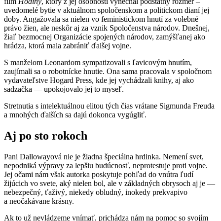
film
Hodiny
, ktorý z jej osobnosti vynechal podstatný rozmer –
uvedomelé bytie v aktuálnom spoločenskom a politickom dianí jej
doby. Angažovala sa nielen vo feministickom hnutí za volebné
právo žien, ale neskôr aj za vznik Spoločenstva národov. Dnešnej,
žiaľ bezmocnej Organizácie spojených národov, zamýšľanej ako
hrádza, ktorá mala zabrániť ďalšej vojne.
S manželom Leonardom sympatizovali s ľavicovým hnutím,
zaujímali sa o robotnícke hnutie. Ona sama pracovala v spoločnom
vydavateľstve Hogard Press, kde jej vychádzali knihy, aj ako
sadzačka — upokojovalo jej to myseľ.
Stretnutia s intelektuálnou elitou tých čias vrátane Sigmunda Freuda
a mnohých ďalších sa dajú dokonca vygúgliť.
Aj po sto rokoch
Pani Dallowayová nie je žiadna špeciálna hrdinka. Nemení svet,
nepodniká výpravy za lepšiu budúcnosť, neprotestuje proti vojne.
Jej očami nám však autorka poskytuje pohľad do vnútra ľudí
žijúcich vo svete, aký nielen bol, ale v základných obrysoch aj je —
nebezpečný, ťaživý, niekedy obludný, inokedy prekvapivo
a neočakávane krásny.
Ak to už nevládzeme vnímať, prichádza nám na pomoc so svojím