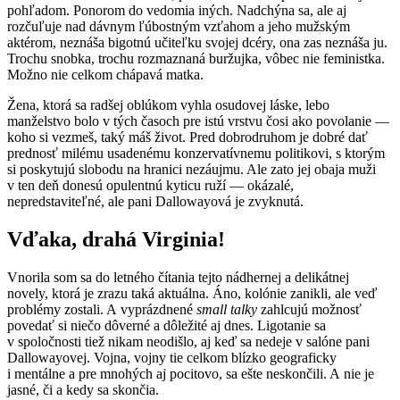
pohľadom. Ponorom do vedomia iných. Nadchýna sa, ale aj
rozčuľuje nad dávnym ľúbostným vzťahom a jeho mužským
aktérom, neznáša bigotnú učiteľku svojej dcéry, ona zas neznáša ju.
Trochu snobka, trochu rozmaznaná buržujka, vôbec nie feministka.
Možno nie celkom chápavá matka.
Žena, ktorá sa radšej oblúkom vyhla osudovej láske, lebo
manželstvo bolo v tých časoch pre istú vrstvu čosi ako povolanie —
koho si vezmeš, taký máš život. Pred dobrodruhom je dobré dať
prednosť milému usadenému konzervatívnemu politikovi, s ktorým
si poskytujú slobodu na hranici nezáujmu. Ale zato jej obaja muži
v ten deň donesú opulentnú kyticu ruží — okázalé,
nepredstaviteľné, ale pani Dallowayová je zvyknutá.
Vďaka, drahá Virginia!
Vnorila som sa do letného čítania tejto nádhernej a delikátnej
novely, ktorá je zrazu taká aktuálna. Áno, kolónie zanikli, ale veď
problémy zostali. A vyprázdnené
small talky
zahlcujú možnosť
povedať si niečo dôverné a dôležité aj dnes. Ligotanie sa
v spoločnosti tiež nikam neodišlo, aj keď sa nedeje v salóne pani
Dallowayovej. Vojna, vojny tie celkom blízko geograficky
i mentálne a pre mnohých aj pocitovo, sa ešte neskončili. A nie je
jasné, či a kedy sa skončia.