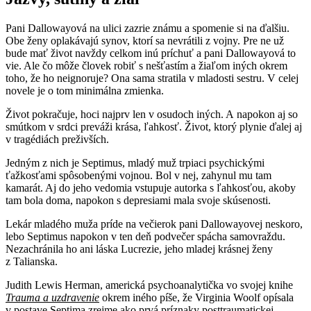
Pani Dallowayová na ulici zazrie známu a spomenie si na ďalšiu.
Obe ženy oplakávajú synov, ktorí sa nevrátili z vojny. Pre ne už
bude mať život navždy celkom inú príchuť a pani Dallowayová to
vie. Ale čo môže človek robiť s nešťastím a žiaľom iných okrem
toho, že ho neignoruje? Ona sama stratila v mladosti sestru. V celej
novele je o tom minimálna zmienka.
Život pokračuje, hoci najprv len v osudoch iných. A napokon aj so
smútkom v srdci preváži krása, ľahkosť. Život, ktorý plynie ďalej aj
v tragédiách preživších.
Jedným z nich je Septimus, mladý muž trpiaci psychickými
ťažkosťami spôsobenými vojnou. Bol v nej, zahynul mu tam
kamarát. Aj do jeho vedomia vstupuje autorka s ľahkosťou, akoby
tam bola doma, napokon s depresiami mala svoje skúsenosti.
Lekár mladého muža príde na večierok pani Dallowayovej neskoro,
lebo Septimus napokon v ten deň podvečer spácha samovraždu.
Nezachránila ho ani láska Lucrezie, jeho mladej krásnej ženy
z Talianska.
Judith Lewis Herman, americká psychoanalytička vo svojej knihe
Trauma a uzdravenie
okrem iného píše, že Virginia Woolf opísala
v postave Septima zrejme ako prvá príznaky posttraumatickej