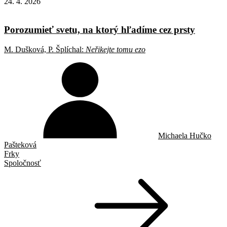
24. 4. 2026
Porozumieť svetu, na ktorý hľadíme cez prsty
M. Dušková, P. Šplíchal:
Neřikejte tomu ezo
Michaela Hučko
Pašteková
Frky
Spoločnosť