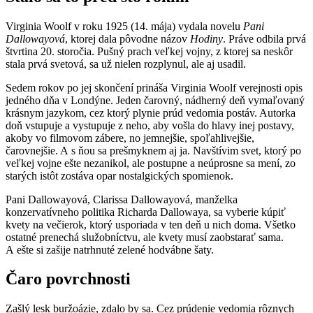
Virginia Woolf v roku 1925 (14. mája) vydala novelu
Pani
Dallowayová
, ktorej dala pôvodne názov
Hodiny
. Práve odbila prvá
štvrtina 20. storočia. Pušný prach veľkej vojny, z ktorej sa neskôr
stala prvá svetová, sa už nielen rozplynul, ale aj usadil.
Sedem rokov po jej skončení prináša Virginia Woolf verejnosti opis
jedného dňa v Londýne. Jeden čarovný, nádherný deň vymaľovaný
krásnym jazykom, cez ktorý plynie prúd vedomia postáv. Autorka
doň vstupuje a vystupuje z neho, aby vošla do hlavy inej postavy,
akoby vo filmovom zábere, no jemnejšie, spoľahlivejšie,
čarovnejšie. A s ňou sa prešmyknem aj ja. Navštívim svet, ktorý po
veľkej vojne ešte nezanikol, ale postupne a neúprosne sa mení, zo
starých istôt zostáva opar nostalgických spomienok.
Pani Dallowayová, Clarissa Dallowayová, manželka
konzervatívneho politika Richarda Dallowaya, sa vyberie kúpiť
kvety na večierok, ktorý usporiada v ten deň u nich doma. Všetko
ostatné prenechá služobníctvu, ale kvety musí zaobstarať sama.
A ešte si zašije natrhnuté zelené hodvábne šaty.
Čaro povrchnosti
Zašlý lesk buržoázie, zdalo by sa. Cez prúdenie vedomia rôznych