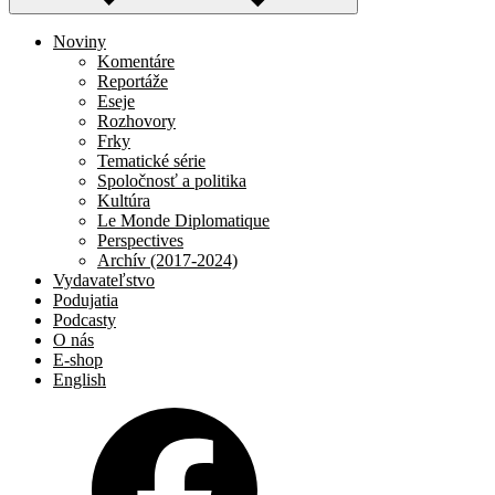
Noviny
Komentáre
Reportáže
Eseje
Rozhovory
Frky
Tematické série
Spoločnosť a politika
Kultúra
Le Monde Diplomatique
Perspectives
Archív (2017-2024)
Vydavateľstvo
Podujatia
Podcasty
O nás
E-shop
English