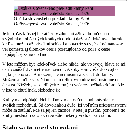
Obálka slovenského prekladu knihy
Pani
Dallowayová
, vydavateľsto Smena, 1976
Je leto, čas krásnej literatúry. Vzduch oťažieva horúčosťou —
s výnimkou občasných krátkych období dažďa či lokálnych búrok,
keď sa možno až priveľmi schladí a povetrie sa vyčistí od nánosov
veľkomesta aj úlomkov obilia poletujúceho od poľa k ceste
napájajúcej sa na diaľnicu.
V lete môžem byť kdekoľvek alebo nikde, ale vo svojej hlave sa mi
darí vznášať dva metre nad zemou. Akoby som vošla do svojho
najkrajšieho sna. A môžem, ale nemusím sa začítať do knihy.
Môžem a určite sa začítam. Je to reflex vybudovaný postupne od
detstva. Niežeby sa za dlhých zimných večerov nečítalo dobre. Ale
v lete to chutí inak, slobodnejšie.
Knihy ma odpútajú. Nehľadám v nich riešenia ani potvrdenie
svojich rozhodnutí. Sú dovolenkou duše, jej voľným priestranstvom:
môže sa zatúlať, kde sa jej len zachce, v lete ju pustím, ponorená do
knihy, nestarám sa o to, či sa ešte niekedy vráti, či sa vrátim.
Stalo sa to pred sto rokmi