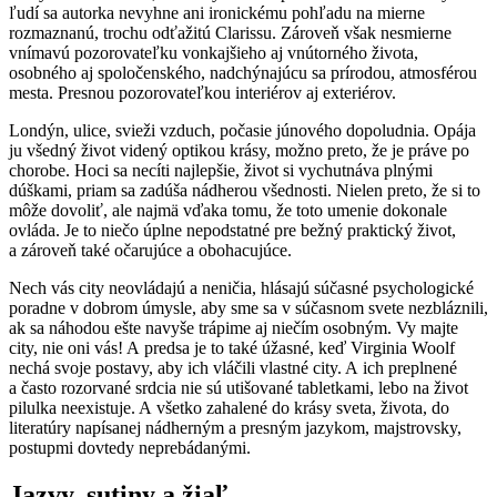
ľudí sa autorka nevyhne ani ironickému pohľadu na mierne
rozmaznanú, trochu odťažitú Clarissu. Zároveň však nesmierne
vnímavú pozorovateľku vonkajšieho aj vnútorného života,
osobného aj spoločenského, nadchýnajúcu sa prírodou, atmosférou
mesta. Presnou pozorovateľkou interiérov aj exteriérov.
Londýn, ulice, svieži vzduch, počasie júnového dopoludnia. Opája
ju všedný život videný optikou krásy, možno preto, že je práve po
chorobe. Hoci sa necíti najlepšie, život si vychutnáva plnými
dúškami, priam sa zadúša nádherou všednosti. Nielen preto, že si to
môže dovoliť, ale najmä vďaka tomu, že toto umenie dokonale
ovláda. Je to niečo úplne nepodstatné pre bežný praktický život,
a zároveň také očarujúce a obohacujúce.
Nech vás city neovládajú a neničia, hlásajú súčasné psychologické
poradne v dobrom úmysle, aby sme sa v súčasnom svete nezbláznili,
ak sa náhodou ešte navyše trápime aj niečím osobným. Vy majte
city, nie oni vás! A predsa je to také úžasné, keď Virginia Woolf
nechá svoje postavy, aby ich vláčili vlastné city. A ich preplnené
a často rozorvané srdcia nie sú utišované tabletkami, lebo na život
pilulka neexistuje. A všetko zahalené do krásy sveta, života, do
literatúry napísanej nádherným a presným jazykom, majstrovsky,
postupmi dovtedy neprebádanými.
Jazvy, sutiny a žiaľ