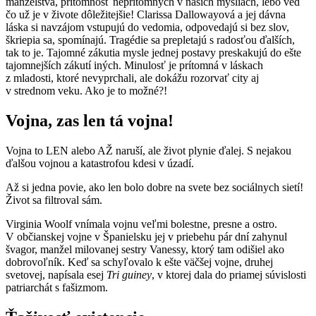
manželstvá, prítomnosť neprítomných v našich mysliach, lebo veď
čo už je v živote dôležitejšie! Clarissa Dallowayová a jej dávna
láska si navzájom vstupujú do vedomia, odpovedajú si bez slov,
škriepia sa, spomínajú. Tragédie sa prepletajú s radosťou ďalších,
tak to je. Tajomné zákutia mysle jednej postavy preskakujú do ešte
tajomnejších zákutí iných. Minulosť je prítomná v láskach
z mladosti, ktoré nevyprchali, ale dokážu rozorvať city aj
v strednom veku. Ako je to možné?!
Vojna, zas len tá vojna!
Vojna to LEN alebo AŽ naruší, ale život plynie ďalej. S nejakou
ďalšou vojnou a katastrofou kdesi v úzadí.
Až si jedna povie, ako len bolo dobre na svete bez sociálnych sietí!
Život sa filtroval sám.
Virginia Woolf vnímala vojnu veľmi bolestne, presne a ostro.
V občianskej vojne v Španielsku jej v priebehu pár dní zahynul
švagor, manžel milovanej sestry Vanessy, ktorý tam odišiel ako
dobrovoľník. Keď sa schyľovalo k ešte väčšej vojne, druhej
svetovej, napísala esej
Tri guiney
, v ktorej dala do priamej súvislosti
patriarchát s fašizmom.