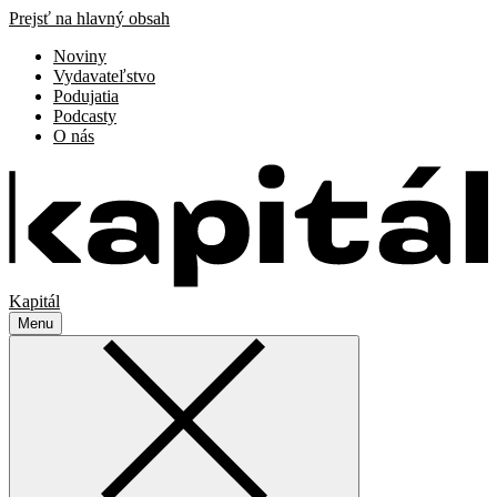
Prejsť na hlavný obsah
Noviny
Vydavateľstvo
Podujatia
Podcasty
O nás
Kapitál
Menu