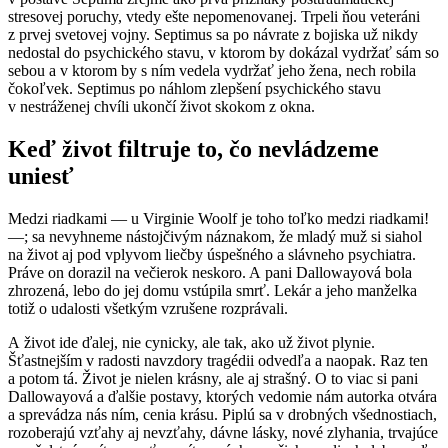
stresovej poruchy, vtedy ešte nepomenovanej. Trpeli ňou veteráni
z prvej svetovej vojny. Septimus sa po návrate z bojiska už nikdy
nedostal do psychického stavu, v ktorom by dokázal vydržať sám so
sebou a v ktorom by s ním vedela vydržať jeho žena, nech robila
čokoľvek. Septimus po náhlom zlepšení psychického stavu
v nestráženej chvíli ukončí život skokom z okna.
Keď život filtruje to, čo nevládzeme
uniesť
Medzi riadkami — u Virginie Woolf je toho toľko medzi riadkami!
—; sa nevyhneme nástojčivým náznakom, že mladý muž si siahol
na život aj pod vplyvom liečby úspešného a slávneho psychiatra.
Práve on dorazil na večierok neskoro. A pani Dallowayová bola
zhrozená, lebo do jej domu vstúpila smrť. Lekár a jeho manželka
totiž o udalosti všetkým vzrušene rozprávali.
A život ide ďalej, nie cynicky, ale tak, ako už život plynie.
Šťastnejším v radosti navzdory tragédii odvedľa a naopak. Raz ten
a potom tá. Život je nielen krásny, ale aj strašný. O to viac si pani
Dallowayová a ďalšie postavy, ktorých vedomie nám autorka otvára
a sprevádza nás ním, cenia krásu. Piplú sa v drobných všednostiach,
rozoberajú vzťahy aj nevzťahy, dávne lásky, nové zlyhania, trvajúce