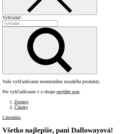
Vyhľadať:
Vaše vyhľadávanie momentálne nezahŕňa produkty.
Pre vyhľadávanie v e-shope
prejdite sem
.
Domov
Články
Literatúra
Všetko
najlepšie,
pani
Dallowayová!