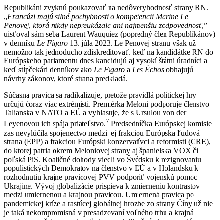
Republikáni zvyknú poukazovať na nedôveryhodnosť strany RN.
„
Francúzi majú silné pochybnosti o kompetencii Marine Le
Penovej, ktorá nikdy nepreukázala ani najmenšiu zodpovednosť
,”
uisťoval sám seba Laurent Wauquiez (popredný člen Republikánov)
v denníku
Le Figaro
13. júla 2023. Le Penovej stranu však už
nemožno tak jednoducho zdiskreditovať, keď na kandidátke RN do
Európskeho parlamentu dnes kandidujú aj vysokí štátni úradníci a
keď stĺpčekári denníkov ako
Le Figaro
a
Les Échos
obhajujú
návrhy zákonov, ktoré strana predkladá.
Súčasná pravica sa radikalizuje, pretože pravidlá politickej hry
určujú čoraz viac extrémisti. Premiérka Meloni podporuje členstvo
Talianska v NATO a EÚ a vyhlasuje, že s Ursulou von der
7
Leyenovou ich spája priateľstvo.
Predsedníčka Európskej komisie
zas nevylúčila spojenectvo medzi jej frakciou Európska ľudová
strana (EPP) a frakciou Európski konzervatívci a reformisti (CRE),
do ktorej patria okrem Meloniovej strany aj španielska VOX či
poľská PiS. Koaličné dohody viedli vo Švédsku k rezignovaniu
populistických Demokratov na členstvo v EÚ a v Holandsku k
rozhodnutiu krajne pravicovej PVV podporiť vojenskú pomoc
Ukrajine. Vývoj globalizácie prispieva k zmierneniu kontrastov
medzi umiernenou a krajnou pravicou. Umiernená pravica po
pandemickej kríze a rastúcej globálnej hrozbe zo strany Číny už nie
je taká nekompromisná v presadzovaní voľného trhu a krajná