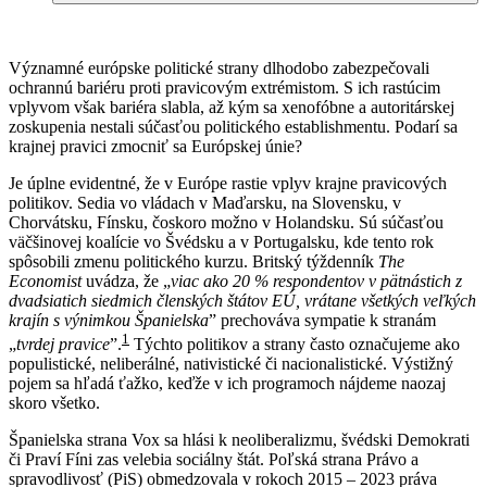
Významné európske politické strany dlhodobo zabezpečovali
ochrannú bariéru proti pravicovým extrémistom. S ich rastúcim
vplyvom však bariéra slabla, až kým sa xenofóbne a autoritárskej
zoskupenia nestali súčasťou politického establishmentu. Podarí sa
krajnej pravici zmocniť sa Európskej únie?
Je úplne evidentné, že v Európe rastie vplyv krajne pravicových
politikov. Sedia vo vládach v Maďarsku, na Slovensku, v
Chorvátsku, Fínsku, čoskoro možno v Holandsku. Sú súčasťou
väčšinovej koalície vo Švédsku a v Portugalsku, kde tento rok
spôsobili zmenu politického kurzu. Britský týždenník
The
Economist
uvádza, že „
viac ako 20 % respondentov v pätnástich z
dvadsiatich siedmich členských štátov EÚ, vrátane všetkých veľkých
krajín s výnimkou Španielska
” prechováva sympatie k stranám
1
„
tvrdej pravice
”.
Týchto politikov a strany často označujeme ako
populistické, neliberálné, nativistické či nacionalistické. Výstižný
pojem sa hľadá ťažko, keďže v ich programoch nájdeme naozaj
skoro všetko.
Španielska strana Vox sa hlási k neoliberalizmu, švédski Demokrati
či Praví Fíni zas velebia sociálny štát. Poľská strana Právo a
spravodlivosť (PiS) obmedzovala v rokoch 2015 – 2023 práva