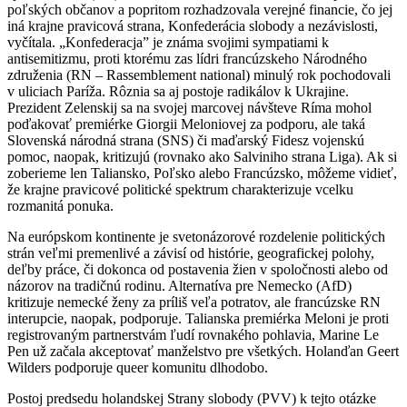
poľských občanov a popritom rozhadzovala verejné financie, čo jej
iná krajne pravicová strana, Konfederácia slobody a nezávislosti,
vyčítala. „Konfederacja” je známa svojimi sympatiami k
antisemitizmu, proti ktorému zas lídri francúzskeho Národného
združenia (RN – Rassemblement national) minulý rok pochodovali
v uliciach Paríža. Rôznia sa aj postoje radikálov k Ukrajine.
Prezident Zelenskij sa na svojej marcovej návšteve Ríma mohol
poďakovať premiérke Giorgii Meloniovej za podporu, ale taká
Slovenská národná strana (SNS) či maďarský Fidesz vojenskú
pomoc, naopak, kritizujú (rovnako ako Salviniho strana Liga). Ak si
zoberieme len Taliansko, Poľsko alebo Francúzsko, môžeme vidieť,
že krajne pravicové politické spektrum charakterizuje vcelku
rozmanitá ponuka.
Na európskom kontinente je svetonázorové rozdelenie politických
strán veľmi premenlivé a závisí od histórie, geografickej polohy,
deľby práce, či dokonca od postavenia žien v spoločnosti alebo od
názorov na tradičnú rodinu. Alternatíva pre Nemecko (AfD)
kritizuje nemecké ženy za príliš veľa potratov, ale francúzske RN
interupcie, naopak, podporuje. Talianska premiérka Meloni je proti
registrovaným partnerstvám ľudí rovnakého pohlavia, Marine Le
Pen už začala akceptovať manželstvo pre všetkých. Holanďan Geert
Wilders podporuje queer komunitu dlhodobo.
Postoj predsedu holandskej Strany slobody (PVV) k tejto otázke