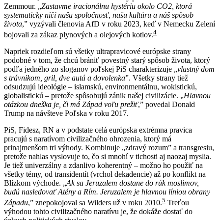
Zemmour. „
Zastavme iracionálnu hystériu okolo CO2, ktorá
systematicky ničí našu spoločnosť, našu kultúru a náš spôsob
života
,” vyzývali členovia AfD v roku 2023, keď v Nemecku Zelení
4
bojovali za zákaz plynových a olejových kotlov.
Napriek rozdieľom sú všetky ultrapravicové európske strany
podobné v tom, že chcú brániť povestný starý spôsob života, ktorý
podľa jedného zo sloganov poľskej PiS charakterizuje „
vlastný dom
s trávnikom, gril, dve autá a dovolenka
”. Všetky strany tiež
odsudzujú ideológie – islamskú, environmentálnu, wokistickú,
globalistickú – pretože spôsobujú zánik našej civilizácie. „
Hlavnou
otázkou dneška je, či má Západ voľu prežiť
,” povedal Donald
Trump na návšteve Poľska v roku 2017.
PiS, Fidesz, RN a v podstate celá európska extrémna pravica
pracujú s naratívom civilizačného ohrozenia, ktorý má
prinajmenšom tri výhody. Kombinuje „zdravý rozum” a transgresiu,
pretože nahlas vyslovuje to, čo si mnohí v tichosti aj naozaj myslia.
Je tiež univerzálny a zdanlivo koherentný – možno ho použiť na
všetky témy, od transidentít (vrchol dekadencie) až po konflikt na
Blízkom východe. „
Ak sa Jeruzalem dostane do rúk moslimov,
budú nasledovať Atény a Rím. Jeruzalem je hlavnou líniou obrany
5
Západu
,” znepokojoval sa Wilders už v roku 2010.
Treťou
výhodou tohto civilizačného naratívu je, že dokáže dostať do