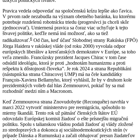
úzkych politických rivalov.
Pravica vedela odpovedať na spoločenskú krízu lepšie ako ľavica.
V prvom rade nezabudla na význam obetného baránka, ku ktorému
potrebuje rozdelenú robotnícku triedu (progresívci ju chceli skôr
zjednocovať). Umiernená pravica sa čoraz viac uchyľuje k tejto
štvavej politike, keďže nemá inú možnosť, ako sa tiež
6
radikalizovať.
Od čias, keď účasť Slobodnej strany Rakúska (FPÖ)
Jörga Haidera v rakúskej vláde (od roku 2000) vyvolala odpor
európskych liberálov a kresťanských demokratov v Európe, sa toho
veľa zmenilo. Francúzsky prezident Jacques Chirac v tom čase
odsúdil ideológiu, ktorá je proti „hodnotám humanizmu a proti
rešpektu k dôstojnosti človeka”. Je rok 2024 a strana Republikáni
(nástupnícka strana Chiracovej UMP) má na čele kandidátky
François-Xaviera Bellamyho, ktorý vyhlásil, že by v druhom kole
prezidentských volieb dal hlas Zemmourovi, pokiaľ by sa mal
rozhodnúť medzi ním a Macronom.
Keď Zemmourova strana Znovudobytie (Reconquête) navrhla v
marci 2022 vytvoriť ministerstvo pre reemigráciu, spôsobilo to
mierny škandál. Tento rok už pätnásť členských štátov EÚ
odovzdalo Európskej komisii žiadosť o ešte prísnejšiu migračnú
politiku. Spolu s talianskou vládou podali žiadosť aj vlády zložené
zo stredopravých a dokonca aj sociálnodemokratických strán (v
prípade Dánska a Rumunska) a začali obhajovať presun žiadateľov