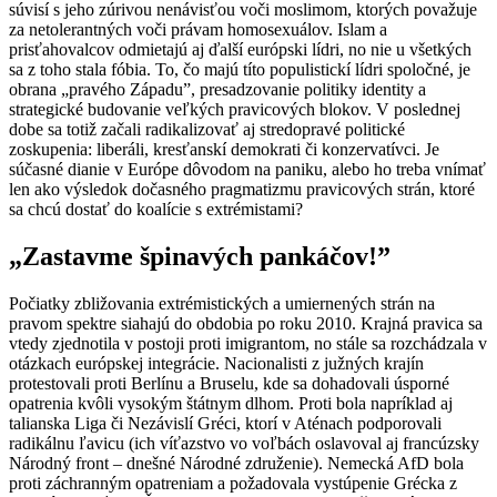
súvisí s jeho zúrivou nenávisťou voči moslimom, ktorých považuje
za netolerantných voči právam homosexuálov. Islam a
prisťahovalcov odmietajú aj ďalší európski lídri, no nie u všetkých
sa z toho stala fóbia. To, čo majú títo populistickí lídri spoločné, je
obrana „pravého Západu”, presadzovanie politiky identity a
strategické budovanie veľkých pravicových blokov. V poslednej
dobe sa totiž začali radikalizovať aj stredopravé politické
zoskupenia: liberáli, kresťanskí demokrati či konzervatívci. Je
súčasné dianie v Európe dôvodom na paniku, alebo ho treba vnímať
len ako výsledok dočasného pragmatizmu pravicových strán, ktoré
sa chcú dostať do koalície s extrémistami?
„Zastavme špinavých pankáčov!”
Počiatky zbližovania extrémistických a umiernených strán na
pravom spektre siahajú do obdobia po roku 2010. Krajná pravica sa
vtedy zjednotila v postoji proti imigrantom, no stále sa rozchádzala v
otázkach európskej integrácie. Nacionalisti z južných krajín
protestovali proti Berlínu a Bruselu, kde sa dohadovali úsporné
opatrenia kvôli vysokým štátnym dlhom. Proti bola napríklad aj
talianska Liga či Nezávislí Gréci, ktorí v Aténach podporovali
radikálnu ľavicu (ich víťazstvo vo voľbách oslavoval aj francúzsky
Národný front – dnešné Národné združenie). Nemecká AfD bola
proti záchranným opatreniam a požadovala vystúpenie Grécka z