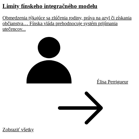
Limity fínskeho integračného modelu
Obmedzenia týkajúce sa zlúčenia rodiny, práva na azyl či získania
občianstva… Fínska vláda prehodnocuje systém prijímania
utečencov...
Élisa Perrigueur
Zobraziť všetky