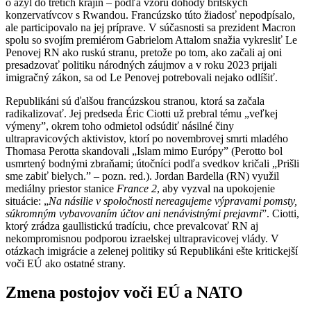
o azyl do tretích krajín – podľa vzoru dohody britských
konzervatívcov s Rwandou. Francúzsko túto žiadosť nepodpísalo,
ale participovalo na jej príprave. V súčasnosti sa prezident Macron
spolu so svojím premiérom Gabrielom Attalom snažia vykresliť Le
Penovej RN ako ruskú stranu, pretože po tom, ako začali aj oni
presadzovať politiku národných záujmov a v roku 2023 prijali
imigračný zákon, sa od Le Penovej potrebovali nejako odlíšiť.
Republikáni sú ďalšou francúzskou stranou, ktorá sa začala
radikalizovať. Jej predseda Éric Ciotti už prebral tému „veľkej
výmeny”, okrem toho odmietol odsúdiť násilné činy
ultrapravicových aktivistov, ktorí po novembrovej smrti mladého
Thomasa Perotta skandovali „Islam mimo Európy” (Perotto bol
usmrtený bodnými zbraňami; útočníci podľa svedkov kričali „Prišli
sme zabiť bielych.” – pozn. red.). Jordan Bardella (RN) využil
mediálny priestor stanice
France 2
, aby vyzval na upokojenie
situácie: „
Na násilie v spoločnosti nereagujeme výpravami pomsty,
súkromným vybavovaním účtov ani nenávistnými prejavmi
”. Ciotti,
ktorý zrádza gaullistickú tradíciu, chce prevalcovať RN aj
nekompromisnou podporou izraelskej ultrapravicovej vlády. V
otázkach imigrácie a zelenej politiky sú Republikáni ešte kritickejší
voči EÚ ako ostatné strany.
Zmena postojov voči EÚ a NATO