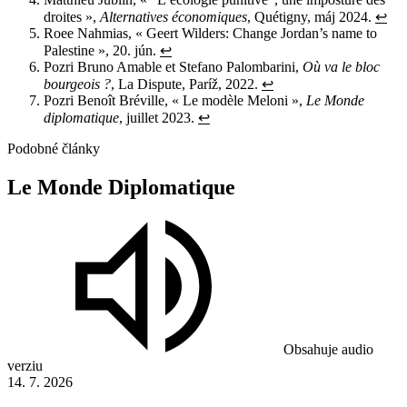
droites »,
Alternatives économiques
, Quétigny, máj 2024.
↩︎
Roee Nahmias, « Geert Wilders: Change Jordan’s name to
Palestine », 20. jún.
↩︎
Pozri Bruno Amable et Stefano Palombarini,
Où va le bloc
bourgeois ?
, La Dispute, Paríž, 2022.
↩︎
Pozri Benoît Bréville, « Le modèle Meloni »,
Le Monde
diplomatique
, juillet 2023.
↩︎
Podobné články
Le
Monde
Diplomatique
Obsahuje audio
verziu
14. 7. 2026