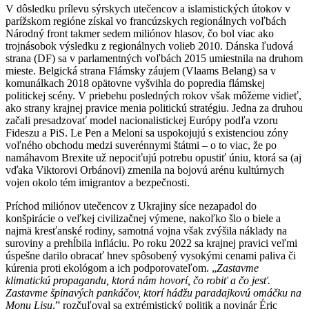
V dôsledku prílevu sýrskych utečencov a islamistických útokov v
parížskom regióne získal vo francúzskych regionálnych voľbách
Národný front takmer sedem miliónov hlasov, čo bol viac ako
trojnásobok výsledku z regionálnych volieb 2010. Dánska ľudová
strana (DF) sa v parlamentných voľbách 2015 umiestnila na druhom
mieste. Belgická strana Flámsky záujem (Vlaams Belang) sa v
komunálkach 2018 opätovne vyšvihla do popredia flámskej
politickej scény. V priebehu posledných rokov však môžeme vidieť,
ako strany krajnej pravice menia politickú stratégiu. Jedna za druhou
začali presadzovať model nacionalistickej Európy podľa vzoru
Fideszu a PiS. Le Pen a Meloni sa uspokojujú s existenciou zóny
voľného obchodu medzi suverénnymi štátmi – o to viac, že po
namáhavom Brexite už nepociťujú potrebu opustiť úniu, ktorá sa (aj
vďaka Viktorovi Orbánovi) zmenila na bojovú arénu kultúrnych
vojen okolo tém imigrantov a bezpečnosti.
Príchod miliónov utečencov z Ukrajiny síce nezapadol do
konšpirácie o veľkej civilizačnej výmene, nakoľko šlo o biele a
najmä kresťanské rodiny, samotná vojna však zvýšila náklady na
suroviny a prehĺbila infláciu. Po roku 2022 sa krajnej pravici veľmi
úspešne darilo obracať hnev spôsobený vysokými cenami paliva či
kúrenia proti ekológom a ich podporovateľom. „
Zastavme
klimatickú propagandu, ktorá nám hovorí, čo robiť a čo jesť.
Zastavme špinavých pankáčov, ktorí hádžu paradajkovú omáčku na
Monu Lisu
,” rozčuľoval sa extrémistický politik a novinár Éric