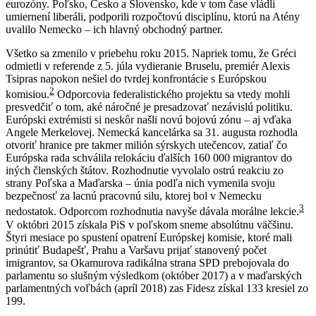
eurozóny. Poľsko, Česko a Slovensko, kde v tom čase vládli
umiernení liberáli, podporili rozpočtovú disciplínu, ktorú na Atény
uvalilo Nemecko – ich hlavný obchodný partner.
Všetko sa zmenilo v priebehu roku 2015. Napriek tomu, že Gréci
odmietli v referende z 5. júla vydieranie Bruselu, premiér Alexis
Tsipras napokon nešiel do tvrdej konfrontácie s Európskou
2
komisiou.
Odporcovia federalistického projektu sa vtedy mohli
presvedčiť o tom, aké náročné je presadzovať nezávislú politiku.
Európski extrémisti si neskôr našli novú bojovú zónu – aj vďaka
Angele Merkelovej. Nemecká kancelárka sa 31. augusta rozhodla
otvoriť hranice pre takmer milión sýrskych utečencov, zatiaľ čo
Európska rada schválila relokáciu ďalších 160 000 migrantov do
iných členských štátov. Rozhodnutie vyvolalo ostrú reakciu zo
strany Poľska a Maďarska – únia podľa nich vymenila svoju
bezpečnosť za lacnú pracovnú silu, ktorej bol v Nemecku
3
nedostatok. Odporcom rozhodnutia navyše dávala morálne lekcie.
V októbri 2015 získala PiS v poľskom sneme absolútnu väčšinu.
Štyri mesiace po spustení opatrení Európskej komisie, ktoré mali
prinútiť Budapešť, Prahu a Varšavu prijať stanovený počet
imigrantov, sa Okamurova radikálna strana SPD prebojovala do
parlamentu so slušným výsledkom (október 2017) a v maďarských
parlamentných voľbách (apríl 2018) zas Fidesz získal 133 kresiel zo
199.