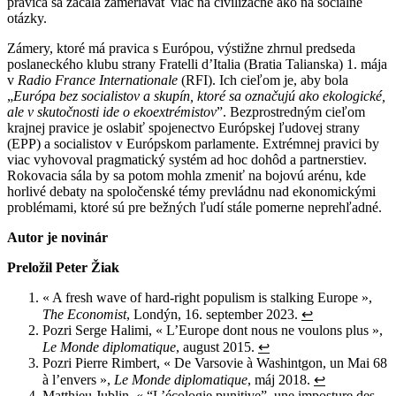
pravica sa začala zameriavať viac na civilizačné ako na sociálne
otázky.
Zámery, ktoré má pravica s Európou, výstižne zhrnul predseda
poslaneckého klubu strany Fratelli d’Italia (Bratia Talianska) 1. mája
v
Radio France Internationale
(RFI). Ich cieľom je, aby bola
„
Európa bez socialistov a skupín, ktoré sa označujú ako ekologické,
ale v skutočnosti ide o ekoextrémistov
”. Bezprostredným cieľom
krajnej pravice je oslabiť spojenectvo Európskej ľudovej strany
(EPP) a socialistov v Európskom parlamente. Extrémnej pravici by
viac vyhovoval pragmatický systém ad hoc dohôd a partnerstiev.
Rokovacia sála by sa potom mohla zmeniť na bojovú arénu, kde
horlivé debaty na spoločenské témy prevládnu nad ekonomickými
problémami, ktoré sú pre bežných ľudí stále pomerne neprehľadné.
Autor je novinár
Preložil Peter Žiak
« A fresh wave of hard-right populism is stalking Europe »,
The Economist
, Londýn, 16. september 2023.
↩︎
Pozri Serge Halimi, « L’Europe dont nous ne voulons plus »,
Le Monde diplomatique
, august 2015.
↩︎
Pozri Pierre Rimbert, « De Varsovie à Washintgon, un Mai 68
à l’envers »,
Le Monde diplomatique
, máj 2018.
↩︎
Matthieu Jublin, « “L’écologie punitive”, une imposture des