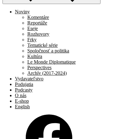
Noviny
Komentáre
Reportáže
Eseje
Rozhovory
Frky
Tematické série
Spoločnosť a politika
Kultúra
Le Monde Diplomatique
Perspectives
Archív (2017-2024)
Vydavateľstvo
Podujatia
Podcasty
O nás
E-shop
English