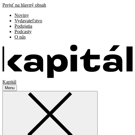
Prejsť na hlavný obsah
Noviny
Vydavateľstvo
Podujatia
Podcasty
O nás
Kapitál
Menu