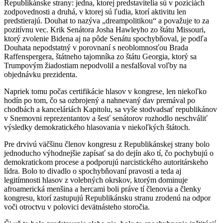
Republikánske strany: jedna, ktorej predstavitelia sú v pozíciách
zodpovednosti a druhá, v ktorej sú ľudia, ktorí aktivitu len
predstierajú. Douhat to nazýva „dreampolitikou“ a považuje to za
pozitívnu vec. Krik Senátora Josha Hawleyho zo štátu Missouri,
ktorý zvolenie Bidena aj na pôde Senátu spochybňoval, je podľa
Douhata nepodstatný v porovnaní s neoblomnosťou Brada
Raffenspergera, štátneho tajomníka zo štátu Georgia, ktorý sa
Trumpovým žiadostiam nepodvolil a nesfalšoval voľby na
objednávku prezidenta.
Napriek tomu počas certifikácie hlasov v kongrese, len niekoľko
hodín po tom, čo sa ozbrojený a nahnevaný dav premával po
chodbách a kanceláriách Kapitolu, sa vyše stodvadsať republikánov
v Snemovni reprezentantov a šesť senátorov rozhodlo neschváliť
výsledky demokratického hlasovania v niekoľkých štátoch.
Pre drvivú väčšinu členov kongresu z Republikánskej strany bolo
jednoducho výhodnejšie zapísať sa do dejín ako tí, čo pochybujú o
demokratickom procese a podporujú narcistického autoritárskeho
lídra. Bolo to divadlo o spochybňovaní pravosti a teda aj
legitímnosti hlasov z volebných okrskov, ktorým dominuje
afroamerická menšina a hercami boli práve tí členovia a členky
kongresu, ktorí zastupujú Republikánsku stranu zrodenú na odpor
voči otroctvu v polovici devätnásteho storočia.