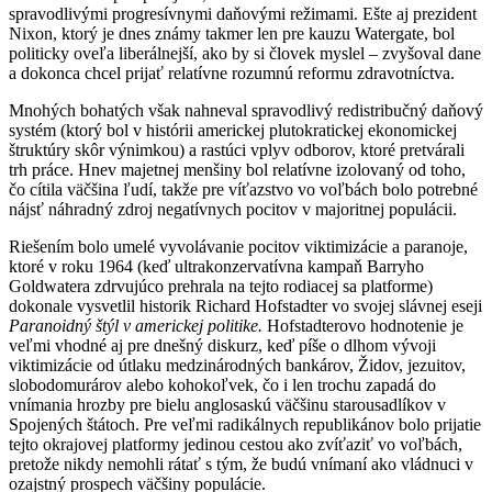
spravodlivými progresívnymi daňovými režimami. Ešte aj prezident
Nixon, ktorý je dnes známy takmer len pre kauzu Watergate, bol
politicky oveľa liberálnejší, ako by si človek myslel – zvyšoval dane
a dokonca chcel prijať relatívne rozumnú reformu zdravotníctva.
Mnohých bohatých však nahneval spravodlivý redistribučný daňový
systém (ktorý bol v histórii americkej plutokratickej ekonomickej
štruktúry skôr výnimkou) a rastúci vplyv odborov, ktoré pretvárali
trh práce. Hnev majetnej menšiny bol relatívne izolovaný od toho,
čo cítila väčšina ľudí, takže pre víťazstvo vo voľbách bolo potrebné
nájsť náhradný zdroj negatívnych pocitov v majoritnej populácii.
Riešením bolo umelé vyvolávanie pocitov viktimizácie a paranoje,
ktoré v roku 1964 (keď ultrakonzervatívna kampaň Barryho
Goldwatera zdrvujúco prehrala na tejto rodiacej sa platforme)
dokonale vysvetlil historik Richard Hofstadter vo svojej slávnej eseji
Paranoidný štýl v americkej politike.
Hofstadterovo hodnotenie je
veľmi vhodné aj pre dnešný diskurz, keď píše o dlhom vývoji
viktimizácie od útlaku medzinárodných bankárov, Židov, jezuitov,
slobodomurárov alebo kohokoľvek, čo i len trochu zapadá do
vnímania hrozby pre bielu anglosaskú väčšinu starousadlíkov v
Spojených štátoch. Pre veľmi radikálnych republikánov bolo prijatie
tejto okrajovej platformy jedinou cestou ako zvíťaziť vo voľbách,
pretože nikdy nemohli rátať s tým, že budú vnímaní ako vládnuci v
ozajstný prospech väčšiny populácie.