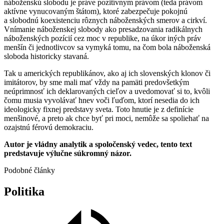
náboženskú slobodu je práve pozitívnym právom (teda právom
aktívne vynucovaným štátom), ktoré zabezpečuje pokojnú
a slobodnú koexistenciu rôznych náboženských smerov a cirkví.
Vnímanie náboženskej slobody ako presadzovania radikálnych
náboženských pozícií cez moc v republike, na úkor iných práv
menšín či jednotlivcov sa vymyká tomu, na čom bola náboženská
sloboda historicky stavaná.
Tak u amerických republikánov, ako aj ich slovenských klonov či
imitátorov, by sme mali mať vždy na pamäti predovšetkým
neúprimnosť ich deklarovaných cieľov a uvedomovať si to, kvôli
čomu musia vyvolávať hnev voči ľuďom, ktorí nesedia do ich
ideologicky fixnej predstavy sveta. Toto hnutie je z definície
menšinové, a preto ak chce byť pri moci, nemôže sa spoliehať na
ozajstnú férovú demokraciu.
Autor je vládny analytik a spoločenský vedec, tento text
predstavuje výlučne súkromný názor.
Podobné články
Politika