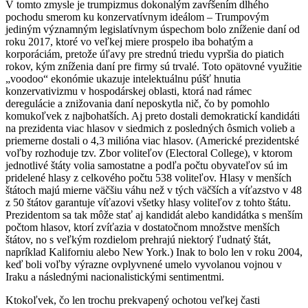
V tomto zmysle je trumpizmus dokonalým zavŕšením dlhého
pochodu smerom ku konzervatívnym ideálom – Trumpovým
jediným významným legislatívnym úspechom bolo zníženie daní od
roku 2017, ktoré vo veľkej miere prospelo iba bohatým a
korporáciám, pretože úľavy pre strednú triedu vypršia do piatich
rokov, kým zníženia daní pre firmy sú trvalé. Toto opätovné využitie
„voodoo“ ekonómie ukazuje intelektuálnu púšť hnutia
konzervativizmu v hospodárskej oblasti, ktorá nad rámec
deregulácie a znižovania daní neposkytla nič, čo by pomohlo
komukoľvek z najbohatších. Aj preto dostali demokratickí kandidáti
na prezidenta viac hlasov v siedmich z posledných ôsmich volieb a
priemerne dostali o 4,3 milióna viac hlasov. (Americké prezidentské
voľby rozhoduje tzv. Zbor voliteľov (Electoral College), v ktorom
jednotlivé štáty volia samostatne a podľa počtu obyvateľov sú im
pridelené hlasy z celkového počtu 538 voliteľov. Hlasy v menších
štátoch majú mierne väčšiu váhu než v tých väčších a víťazstvo v 48
z 50 štátov garantuje víťazovi všetky hlasy voliteľov z tohto štátu.
Prezidentom sa tak môže stať aj kandidát alebo kandidátka s menším
počtom hlasov, ktorí zvíťazia v dostatočnom množstve menších
štátov, no s veľkým rozdielom prehrajú niektorý ľudnatý štát,
napríklad Kaliforniu alebo New York.) Inak to bolo len v roku 2004,
keď boli voľby výrazne ovplyvnené umelo vyvolanou vojnou v
Iraku a následnými nacionalistickými sentimentmi.
Ktokoľvek, čo len trochu prekvapený ochotou veľkej časti