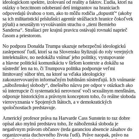
ideologickom spektre, izolovaní od reality a faktov. Ľudia, ktorí na
otázky o bezcitnom odoberaní detí imigrantov na hraniciach
odpovedajú úvahou o tom, ako to môžu rodičia „dopustiť“ (akoby
sa ich militaristickí príslušníci agentúr strážiacich hranice čokoľvek
pýtali) a neustálym vyvolávaním strachu o „tieni Bernieho
Sandersa“. Strašiaci pre krajnú pravicu ostávajú rovnakí naprieč
časom a priestorom.
No podpora Donalda Trumpa ukazuje nebezpečnú ideologickú
zaslepenosť ľudí, ktorí sa na Slovensku štylizujú do roly verejných
intelektuálov, no nedokážu vnímať jeho politiky, vystupovanie
a hlavne politickú komunikáciu v širšom kontexte a dokážu sa
sústrediť len na to, či Trumpova politika podporuje veľmi
limitovaný súbor tém, na ktoré sa vďaka ideologicky
zakonzervovaným informačným bublinám sústreďujú. Ich vnímanie
„náboženskej slobody“, dnešného názvu pre odpor v otázkach ako
sú interrupcie či systematickú nerovnosť voči sexuálnym menšinám,
odporuje historickým a právnym konceptom toho, čo reálne sloboda
vierovyznania v Spojených štátoch, a v demokratických
spoločnostiach predstavuje.
Americký profesor práva na Harvarde Cass Sunstein to raz dobre
opísal ako mylnú predstavu toho, že náboženská sloboda je
negatívnym právom občanov (teda garanciou absencie zásahov do
organizovania duchovného života ľudí). Práve naopak, právo na