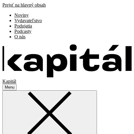
Prejsť na hlavný obsah
Noviny
Vydavateľstvo
Podujatia
Podcasty
O nás
Kapitál
Menu