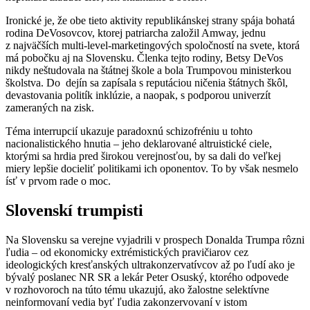
Ironické je, že obe tieto aktivity republikánskej strany spája bohatá
rodina DeVosovcov, ktorej patriarcha založil Amway, jednu
z najväčších multi-level-marketingových spoločností na svete, ktorá
má pobočku aj na Slovensku. Členka tejto rodiny, Betsy DeVos
nikdy neštudovala na štátnej škole a bola Trumpovou ministerkou
školstva. Do dejín sa zapísala s reputáciou ničenia štátnych škôl,
devastovania politík inklúzie, a naopak, s podporou univerzít
zameraných na zisk.
Téma interrupcií ukazuje paradoxnú schizofréniu u tohto
nacionalistického hnutia – jeho deklarované altruistické ciele,
ktorými sa hrdia pred širokou verejnosťou, by sa dali do veľkej
miery lepšie docieliť politikami ich oponentov. To by však nesmelo
ísť v prvom rade o moc.
Slovenskí trumpisti
Na Slovensku sa verejne vyjadrili v prospech Donalda Trumpa rôzni
ľudia – od ekonomicky extrémistických pravičiarov cez
ideologických kresťanských ultrakonzervatívcov až po ľudí ako je
bývalý poslanec NR SR a lekár Peter Osuský, ktorého odpovede
v rozhovoroch na túto tému ukazujú, ako žalostne selektívne
neinformovaní vedia byť ľudia zakonzervovaní v istom