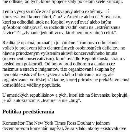
nie odlišnej od tých, ktoré Spojené štáty po celom svete kritizujú.
Tento vývoj sa môže zdať prekvapivý alebo extrémny. Tí
konzervatívni komentátori, či už v Amerike alebo na Slovensku,
ktorí sa odhodlali útok na Kapitol vysvetľovať alebo istým
spôsobom obhajovať, sa rozhodli vsadiť kartu na „extrémizmus
ľavice” či „zlyhanie jednotlivcov, ktorí nereprezentujú celok”.
Realita je opačná, priznať ju je náročné. Trumpovo odmietanie
volieb je prejavom jeho elementárnych osobnostných deficitov, no
hlavne prirodzeným vyústením aktivít konzervatívneho hnutia
(movement conservativism), ktoré ovládlo Republikánsku stranu v
poslednom polstoročí. Od bojov proti odborom a daniam cez
rasizmus a strach z imigrantov, táto organizovaná skupina by
nemohla existovať bez systematického budovania malej, ale
organizovanej voličskej základne, ktorej prirodzene prekáža volebná
konsolidácia väčšiny populácie.
U amerických republikánov a tých, ktorí ich na Slovensku kopírujú,
je už autokratizmus „feature” a nie „bug”.
Politika predstierania
Komentátor The New York Times Ross Douhat v jednom
decembrovom komentári napísal, že sa zdalo, akoby existovali dve