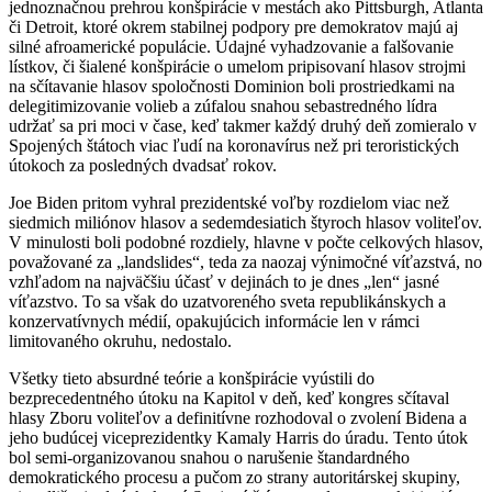
jednoznačnou prehrou konšpirácie v mestách ako Pittsburgh, Atlanta
či Detroit, ktoré okrem stabilnej podpory pre demokratov majú aj
silné afroamerické populácie. Údajné vyhadzovanie a falšovanie
lístkov, či šialené konšpirácie o umelom pripisovaní hlasov strojmi
na sčítavanie hlasov spoločnosti Dominion boli prostriedkami na
delegitimizovanie volieb a zúfalou snahou sebastredného lídra
udržať sa pri moci v čase, keď takmer každý druhý deň zomieralo v
Spojených štátoch viac ľudí na koronavírus než pri teroristických
útokoch za posledných dvadsať rokov.
Joe Biden pritom vyhral prezidentské voľby rozdielom viac než
siedmich miliónov hlasov a sedemdesiatich štyroch hlasov voliteľov.
V minulosti boli podobné rozdiely, hlavne v počte celkových hlasov,
považované za „landslides“, teda za naozaj výnimočné víťazstvá, no
vzhľadom na najväčšiu účasť v dejinách to je dnes „len“ jasné
víťazstvo. To sa však do uzatvoreného sveta republikánskych a
konzervatívnych médií, opakujúcich informácie len v rámci
limitovaného okruhu, nedostalo.
Všetky tieto absurdné teórie a konšpirácie vyústili do
bezprecedentného útoku na Kapitol v deň, keď kongres sčítaval
hlasy Zboru voliteľov a definitívne rozhodoval o zvolení Bidena a
jeho budúcej viceprezidentky Kamaly Harris do úradu. Tento útok
bol semi-organizovanou snahou o narušenie štandardného
demokratického procesu a pučom zo strany autoritárskej skupiny,