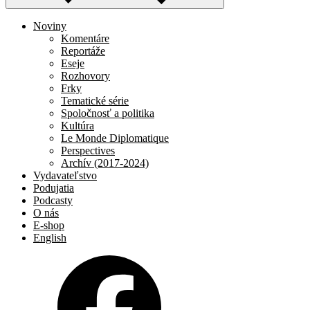
Noviny
Komentáre
Reportáže
Eseje
Rozhovory
Frky
Tematické série
Spoločnosť a politika
Kultúra
Le Monde Diplomatique
Perspectives
Archív (2017-2024)
Vydavateľstvo
Podujatia
Podcasty
O nás
E-shop
English