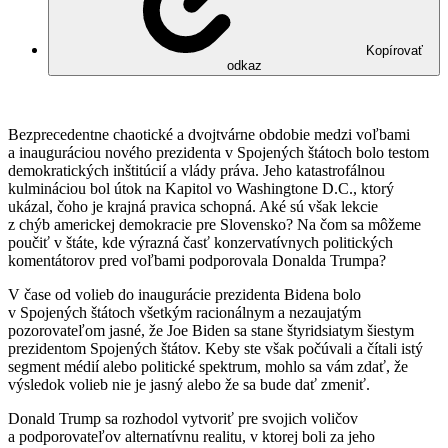
Kopírovať
odkaz
Bezprecedentne chaotické a dvojtvárne obdobie medzi voľbami
a inauguráciou nového prezidenta v Spojených štátoch bolo testom
demokratických inštitúcií a vlády práva. Jeho katastrofálnou
kulmináciou bol útok na Kapitol vo Washingtone D.C., ktorý
ukázal, čoho je krajná pravica schopná. Aké sú však lekcie
z chýb americkej demokracie pre Slovensko? Na čom sa môžeme
poučiť v štáte, kde výrazná časť konzervatívnych politických
komentátorov pred voľbami podporovala Donalda Trumpa?
V čase od volieb do inaugurácie prezidenta Bidena bolo
v Spojených štátoch všetkým racionálnym a nezaujatým
pozorovateľom jasné, že Joe Biden sa stane štyridsiatym šiestym
prezidentom Spojených štátov. Keby ste však počúvali a čítali istý
segment médií alebo politické spektrum, mohlo sa vám zdať, že
výsledok volieb nie je jasný alebo že sa bude dať zmeniť.
Donald Trump sa rozhodol vytvoriť pre svojich voličov
a podporovateľov alternatívnu realitu, v ktorej boli za jeho