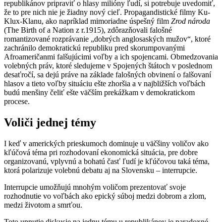
republikánov pripraviť o hlasy milióny ľudí, si potrebuje uvedomiť,
že to pre nich nie je žiadny nový cieľ. Propagandistické filmy Ku-
Klux-Klanu, ako napríklad mimoriadne úspešný film
Zrod národa
(The Birth of a Nation z r.1915), zdôrazňovali falošné
romantizované rozprávanie „dobrých anglosaských mužov“, ktoré
zachránilo demokratickú republiku pred skorumpovanými
Afroameričanmi falšujúcimi voľby a ich spojencami. Obmedzovania
volebných práv, ktoré sledujeme v Spojených štátoch v poslednom
desaťročí, sa dejú práve na základe falošných obvinení o falšovaní
hlasov a tieto voľby situáciu ešte zhoršia a v najbližších voľbách
budú menšiny čeliť ešte väčším prekážkam v demokratickom
procese.
Voliči jednej témy
I keď v amerických prieskumoch dominuje u väčšiny voličov ako
kľúčová téma pri rozhodovaní ekonomická situácia, pre dobre
organizovanú, vplyvnú a bohatú časť ľudí je kľúčovou taká téma,
ktorá polarizuje volebnú debatu aj na Slovensku – interrupcie.
Interrupcie umožňujú mnohým voličom prezentovať svoje
rozhodnutie vo voľbách ako epický súboj medzi dobrom a zlom,
medzi životom a smrťou.
Toto upnutie diskusie na jednu tému u republikánov je paradoxné