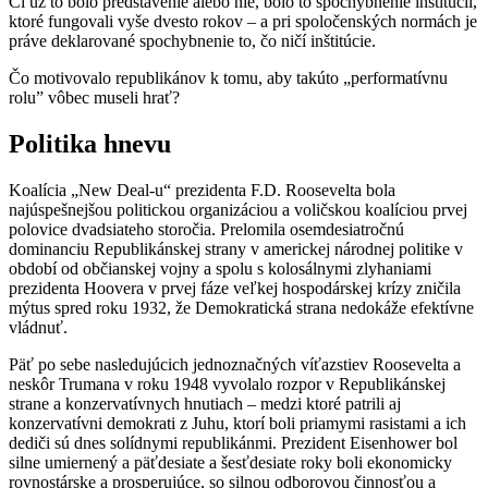
Či už to bolo predstavenie alebo nie, bolo to spochybnenie inštitúcií,
ktoré fungovali vyše dvesto rokov – a pri spoločenských normách je
práve deklarované spochybnenie to, čo ničí inštitúcie.
Čo motivovalo republikánov k tomu, aby takúto „performatívnu
rolu” vôbec museli hrať?
Politika hnevu
Koalícia „New Deal-u“ prezidenta F.D. Roosevelta bola
najúspešnejšou politickou organizáciou a voličskou koalíciou prvej
polovice dvadsiateho storočia. Prelomila osemdesiatročnú
dominanciu Republikánskej strany v americkej národnej politike v
období od občianskej vojny a spolu s kolosálnymi zlyhaniami
prezidenta Hoovera v prvej fáze veľkej hospodárskej krízy zničila
mýtus spred roku 1932, že Demokratická strana nedokáže efektívne
vládnuť.
Päť po sebe nasledujúcich jednoznačných víťazstiev Roosevelta a
neskôr Trumana v roku 1948 vyvolalo rozpor v Republikánskej
strane a konzervatívnych hnutiach – medzi ktoré patrili aj
konzervatívni demokrati z Juhu, ktorí boli priamymi rasistami a ich
dediči sú dnes solídnymi republikánmi. Prezident Eisenhower bol
silne umiernený a päťdesiate a šesťdesiate roky boli ekonomicky
rovnostárske a prosperujúce, so silnou odborovou činnosťou a