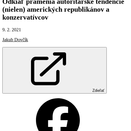
Odkiaľ
pramenia
autoritárske
tendencie
(nielen)
amerických
republikánov
a
konzervatívcov
9. 2. 2021
Jakub Dovčík
Zdieľať