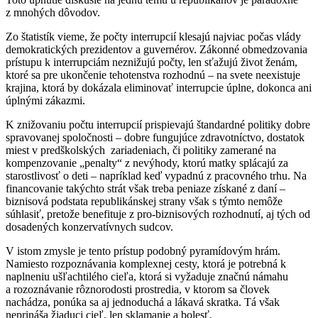
z mnohých dôvodov.
Zo štatistík vieme, že počty interrupcií klesajú najviac počas vlády
demokratických prezidentov a guvernérov. Zákonné obmedzovania
prístupu k interrupciám neznižujú počty, len sťažujú život ženám,
ktoré sa pre ukončenie tehotenstva rozhodnú – na svete neexistuje
krajina, ktorá by dokázala eliminovať interrupcie úplne, dokonca ani
úplnými zákazmi.
K znižovaniu počtu interrupcií prispievajú štandardné politiky dobre
spravovanej spoločnosti – dobre fungujúce zdravotníctvo, dostatok
miest v predškolských zariadeniach, či politiky zamerané na
kompenzovanie „penalty“ z nevýhody, ktorú matky splácajú za
starostlivosť o deti – napríklad keď vypadnú z pracovného trhu. Na
financovanie takýchto strát však treba peniaze získané z daní –
biznisová podstata republikánskej strany však s týmto nemôže
súhlasiť, pretože benefituje z pro-biznisových rozhodnutí, aj tých od
dosadených konzervatívnych sudcov.
V istom zmysle je tento prístup podobný pyramídovým hrám.
Namiesto rozpoznávania komplexnej cesty, ktorá je potrebná k
naplneniu ušľachtilého cieľa, ktorá si vyžaduje značnú námahu
a rozoznávanie rôznorodosti prostredia, v ktorom sa človek
nachádza, ponúka sa aj jednoduchá a lákavá skratka. Tá však
neprináša žiaduci cieľ, len sklamanie a bolesť.