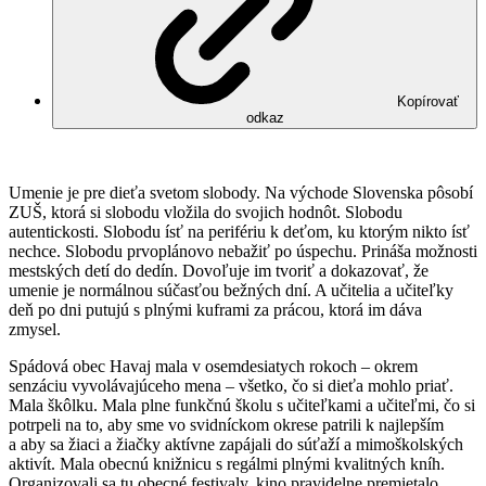
Kopírovať
odkaz
Umenie je pre dieťa svetom slobody. Na východe Slovenska pôsobí
ZUŠ, ktorá si slobodu vložila do svojich hodnôt. Slobodu
autentickosti. Slobodu ísť na perifériu k deťom, ku ktorým nikto ísť
nechce. Slobodu prvoplánovo nebažiť po úspechu. Prináša možnosti
mestských detí do dedín. Dovoľuje im tvoriť a dokazovať, že
umenie je normálnou súčasťou bežných dní. A učitelia a učiteľky
deň po dni putujú s plnými kuframi za prácou, ktorá im dáva
zmysel.
Spádová obec Havaj mala v osemdesiatych rokoch – okrem
senzáciu vyvolávajúceho mena – všetko, čo si dieťa mohlo priať.
Mala škôlku. Mala plne funkčnú školu s učiteľkami a učiteľmi, čo si
potrpeli na to, aby sme vo svidníckom okrese patrili k najlepším
a aby sa žiaci a žiačky aktívne zapájali do súťaží a mimoškolských
aktivít. Mala obecnú knižnicu s regálmi plnými kvalitných kníh.
Organizovali sa tu obecné festivaly, kino pravidelne premietalo,