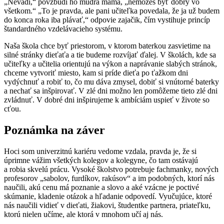
„Nevadí,“ povzbudí ho múdra mama, „nemôžeš byť dobrý vo
všetkom.“ „To je pravda, ale pani učiteľka povedala, že ja už budem
do konca roka iba plávať,“ odpovie zajačik, čím vystihuje princíp
štandardného vzdelávacieho systému.
Naša škola chce byť priestorom, v ktorom baterkou zasvietime na
silné stránky dieťaťa a tie budeme rozvíjať ďalej. V školách, kde sa
učiteľky a učitelia orientujú na výkon a naprávanie slabých stránok,
chceme vytvoriť miesto, kam si príde dieťa po ťažkom dni
vydýchnuť a robiť to, čo mu dáva zmysel, dobiť si vnútorné baterky
a nechať sa inšpirovať. V zlé dni možno len pomôžeme tieto zlé dni
zvládnuť. V dobré dni inšpirujeme k ambíciám uspieť v živote so
cťou.
Poznámka na záver
Hoci som univerzitnú kariéru vedome vzdala, pravda je, že si
úprimne vážim všetkých kolegov a kolegyne, čo tam ostávajú
a robia skvelú prácu. Vysoké školstvo potrebuje fachmanky, nových
profesorov „sabolov, furdíkov, rakúsov“ a im podobných, ktorí nás
naučili, akú cenu má poznanie a slovo a aké vzácne je poctivé
skúmanie, kladenie otázok a hľadanie odpovedí. Vyučujúce, ktoré
nás naučili vidieť v dieťati, žiakovi, študentke partnera, priateľku,
ktorú nielen učíme, ale ktorá v mnohom učí aj nás.