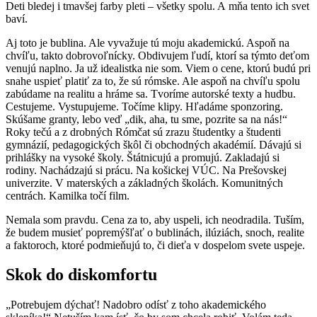
Deti bledej i tmavšej farby pleti – všetky spolu. A mňa tento ich svet
baví.
Aj toto je bublina. Ale vyvažuje tú moju akademickú. Aspoň na
chvíľu, takto dobrovoľnícky. Obdivujem ľudí, ktorí sa týmto deťom
venujú naplno. Ja už idealistka nie som. Viem o cene, ktorú budú pri
snahe uspieť platiť za to, že sú rómske. Ale aspoň na chvíľu spolu
zabúdame na realitu a hráme sa. Tvoríme autorské texty a hudbu.
Cestujeme. Vystupujeme. Točíme klipy. Hľadáme sponzoring.
Skúšame granty, lebo veď „dik, aha, tu sme, pozrite sa na nás!“
Roky tečú a z drobných Rómčat sú zrazu študentky a študenti
gymnázií, pedagogických škôl či obchodných akadémií. Dávajú si
prihlášky na vysoké školy. Štátnicujú a promujú. Zakladajú si
rodiny. Nachádzajú si prácu. Na košickej VÚC. Na Prešovskej
univerzite. V materských a základných školách. Komunitných
centrách. Kamilka točí film.
Nemala som pravdu. Cena za to, aby uspeli, ich neodradila. Tuším,
že budem musieť popremýšľať o bublinách, ilúziách, snoch, realite
a faktoroch, ktoré podmieňujú to, či dieťa v dospelom svete uspeje.
Skok do diskomfortu
„Potrebujem dýchať! Nadobro odísť z toho akademického