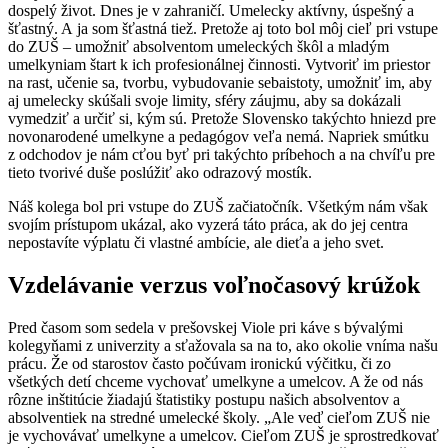
dospelý život. Dnes je v zahraničí. Umelecky aktívny, úspešný a
šťastný. A ja som šťastná tiež. Pretože aj toto bol môj cieľ pri vstupe
do ZUŠ – umožniť absolventom umeleckých škôl a mladým
umelkyniam štart k ich profesionálnej činnosti. Vytvoriť im priestor
na rast, učenie sa, tvorbu, vybudovanie sebaistoty, umožniť im, aby
aj umelecky skúšali svoje limity, sféry záujmu, aby sa dokázali
vymedziť a určiť si, kým sú. Pretože Slovensko takýchto hniezd pre
novonarodené umelkyne a pedagógov veľa nemá. Napriek smútku
z odchodov je nám cťou byť pri takýchto príbehoch a na chvíľu pre
tieto tvorivé duše poslúžiť ako odrazový mostík.
Náš kolega bol pri vstupe do ZUŠ začiatočník. Všetkým nám však
svojím prístupom ukázal, ako vyzerá táto práca, ak do jej centra
nepostavíte výplatu či vlastné ambície, ale dieťa a jeho svet.
Vzdelávanie verzus voľnočasový krúžok
Pred časom som sedela v prešovskej Viole pri káve s bývalými
kolegyňami z univerzity a sťažovala sa na to, ako okolie vníma našu
prácu. Že od starostov často počúvam ironickú výčitku, či zo
všetkých detí chceme vychovať umelkyne a umelcov. A že od nás
rôzne inštitúcie žiadajú štatistiky postupu našich absolventov a
absolventiek na stredné umelecké školy. „Ale veď cieľom ZUŠ nie
je vychovávať umelkyne a umelcov. Cieľom ZUŠ je sprostredkovať