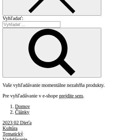
Vyhľadať:
Vaše vyhľadávanie momentálne nezahŕňa produkty.
Pre vyhľadávanie v e-shope
prejdite sem
.
Domov
Články
2023 02 Dieťa
Kultúra
Tematický
Vzdelávanie