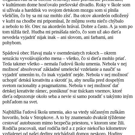
v kultúrnom dome hosťovalo prešovské divadlo. Roky v škole som
si užívala a harddisk vo svojom detskom mozgu som si plnila
všeličím, čo by sa mi raz mohlo zísť. Iba otcov akordeón odložený
v kufri na chodbe mi pripomínal, že môjmu svetu niečo chýbalo
a nebolo to fér. Otec na akordeón hrával. Dobre a často. A ja som po
tom túžila tiež. Hudba mi prinášala niečo, čo som už ako dieťa
nevedela vyjadriť nijak inak – ani slovom, ani farbami, ani
pohybom.
Spádová obec Havaj mala v osemdesiatych rokoch – okrem
senzáciu vyvolávajúceho mena – všetko, čo si dieťa mohlo priať.
Teda takmer všetko – nemala ľudovú školu umenia. Nebola v nej
možnosť absolvovať základné umelecké vzdelanie a naučiť sa
vyjadriť umením to, čo inak vyjadriť nejde. Nebola v nej možnosť
uchopiť detskú kreativitu a skrotiť ju, aby neušla pred dospelým
svetom racionality a pragmatizmu. Nebola v nej možnosť dať
detskej kreativite rámec, ponúknuť tvar tisíckam vnemov, ktoré
dieťa odpozoruje okolo seba a nevie si samo poradiť s takýmto iným
pohľadom na svet.
Najbližšia ľudová škola umenia, ako sa vtedy súčasným zuškám
hovorilo, bola v Stropkove. A to by znamenalo dvakrát týždenne
cestovať autobusom mimo bezpečia priestoru, v ktorom sme žili.
Rodičia pracovali, starí rodičia tiež a z práce niekoľko kilometrov
vzdialenej od našej dediny prichádzali domov neskoro. Hodiny