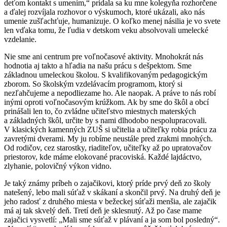
deťom kontakt s umením,“ pridala sa ku mne kolegyňa rozhorčene
a ďalej rozvíjala rozhovor o výskumoch, ktoré ukázali, ako nás
umenie zušľachťuje, humanizuje. O koľko menej násilia je vo svete
len vďaka tomu, že ľudia v detskom veku absolvovali umelecké
vzdelanie.
Nie sme ani centrum pre voľnočasové aktivity. Mnohokrát nás
hodnotia aj takto a hľadia na našu prácu s dešpektom. Sme
základnou umeleckou školou. S kvalifikovaným pedagogickým
zborom. So školským vzdelávacím programom, ktorý si
nezľahčujeme a nepodliezame ho. Ale naopak. A práve to nás robí
inými oproti voľnočasovým krúžkom. Ak by sme do škôl a obcí
prinášali len to, čo zvládne učiteľstvo miestnych materských
a základných škôl, určite by s nami dlhodobo nespolupracovali.
V klasických kamenných ZUŠ si učitelia a učiteľky robia prácu za
zavretými dverami. My ju robíme neustále pred zrakmi mnohých.
Od rodičov, cez starostky, riaditeľov, učiteľky až po upratovačov
priestorov, kde máme elokované pracoviská. Každé lajdáctvo,
zlyhanie, polovičný výkon vidno.
Je taký známy príbeh o zajačikovi, ktorý príde prvý deň zo školy
natešený, lebo mali súťaž v skákaní a skončil prvý. Na druhý deň je
jeho radosť z druhého miesta v bežeckej súťaži menšia, ale zajačik
má aj tak skvelý deň. Tretí deň je sklesnutý. Až po čase mame
zajačici vysvetlí: „Mali sme súťaž v plávaní a ja som bol posledný“.