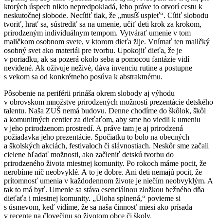
ktorých úspech nikto nepredpokladá, lebo práve to otvorí cestu k
neskutočnej slobode. Necítiť tlak, že „musíš uspieť“. Cítiť slobodu
tvoriť, hrať sa, sústrediť sa na umenie, učiť deti krok za krokom,
prirodzeným individuálnym tempom. Vytvárať umenie v tom
maličkom osobnom svete, v ktorom dieťa žije. Vnímať ten maličký
osobný svet ako materiál pre tvorbu. Upokojiť dieťa, že je
v poriadku, ak sa pozerá okolo seba a pomocou fantázie vidí
nevidené. Ak oživuje neživé, dáva invenciu rutine a postupne
s vekom sa od konkrétneho posúva k abstraktnému.
Pôsobenie na periférii prináša okrem slobody aj výhodu
v obrovskom množstve prirodzených možností prezentácie detského
talentu. Naša ZUŠ nemá budovu. Denne chodíme do škôlok, škôl
a komunitných centier za dieťaťom, aby sme ho viedli k umeniu
v jeho prirodzenom prostredí. A práve tam je aj prirodzená
požiadavka jeho prezentácie. Spočiatku to bolo na obecných
a školských akciách, festivaloch či slávnostiach. Neskôr sme začali
cielene hľadať možnosti, ako začleniť detskú tvorbu do
prirodzeného života miestnej komunity. Po rokoch máme pocit, že
nerobíme nič neobvyklé. A to je dobre. Ani deti nemajú pocit, že
prítomnosť umenia v každodennom živote je niečím neobvyklým. A
tak to má byť. Umenie sa stáva esenciálnou zložkou bežného dňa
dieťaťa i miestnej komunity. „Úloha splnená,“ povieme si
s úsmevom, keď vidíme, že sa naša činnosť miesi ako prísada
v recepte na človečinu so životom obce či školy.