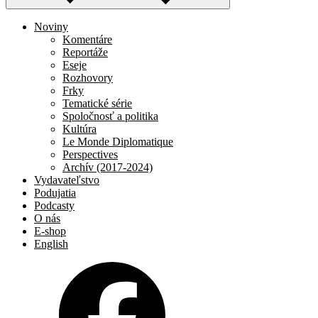
Noviny
Komentáre
Reportáže
Eseje
Rozhovory
Frky
Tematické série
Spoločnosť a politika
Kultúra
Le Monde Diplomatique
Perspectives
Archív (2017-2024)
Vydavateľstvo
Podujatia
Podcasty
O nás
E-shop
English