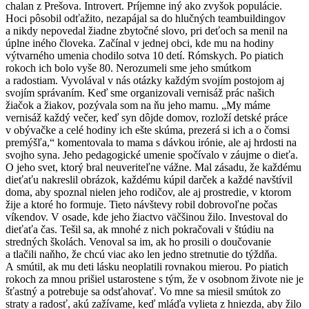
chalan z Prešova. Introvert. Príjemne iný ako zvyšok populácie.
Hoci pôsobil odťažito, nezapájal sa do hlučných teambuildingov
a nikdy nepovedal žiadne zbytočné slovo, pri deťoch sa menil na
úplne iného človeka. Začínal v jednej obci, kde mu na hodiny
výtvarného umenia chodilo sotva 10 detí. Rómskych. Po piatich
rokoch ich bolo vyše 80. Nerozumeli sme jeho smútkom
a radostiam. Vyvolával v nás otázky každým svojím postojom aj
svojím správaním. Keď sme organizovali vernisáž prác našich
žiačok a žiakov, pozývala som na ňu jeho mamu. „My máme
vernisáž každý večer, keď syn dôjde domov, rozloží detské práce
v obývačke a celé hodiny ich ešte skúma, prezerá si ich a o čomsi
premýšľa,“ komentovala to mama s dávkou irónie, ale aj hrdosti na
svojho syna. Jeho pedagogické umenie spočívalo v záujme o dieťa.
O jeho svet, ktorý bral neuveriteľne vážne. Mal zásadu, že každému
dieťaťu nakreslil obrázok, každému kúpil darček a každé navštívil
doma, aby spoznal nielen jeho rodičov, ale aj prostredie, v ktorom
žije a ktoré ho formuje. Tieto návštevy robil dobrovoľne počas
víkendov. V osade, kde jeho žiactvo väčšinou žilo. Investoval do
dieťaťa čas. Tešil sa, ak mnohé z nich pokračovali v štúdiu na
stredných školách. Venoval sa im, ak ho prosili o doučovanie
a tlačili naňho, že chcú viac ako len jedno stretnutie do týždňa.
A smútil, ak mu deti lásku neoplatili rovnakou mierou. Po piatich
rokoch za mnou prišiel ustarostene s tým, že v osobnom živote nie je
šťastný a potrebuje sa odsťahovať. Vo mne sa miesil smútok zo
straty a radosť, akú zažívame, keď mláďa vylieta z hniezda, aby žilo