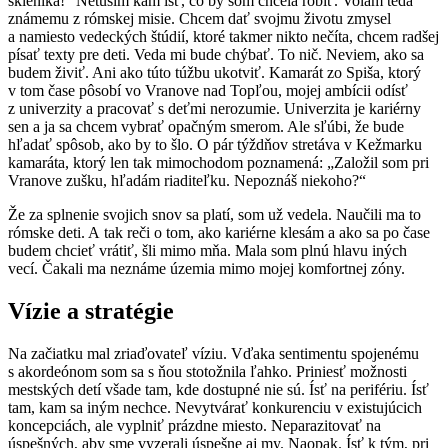
skleníka!“ Netuším kam ísť, čo by som chcela robiť. Volám teda
známemu z rómskej misie. Chcem dať svojmu životu zmysel
a namiesto vedeckých štúdií, ktoré takmer nikto nečíta, chcem radšej
písať texty pre deti. Veda mi bude chýbať. To nič. Neviem, ako sa
budem živiť. Ani ako túto túžbu ukotviť. Kamarát zo Spiša, ktorý
v tom čase pôsobí vo Vranove nad Topľou, mojej ambícii odísť
z univerzity a pracovať s deťmi nerozumie. Univerzita je kariérny
sen a ja sa chcem vybrať opačným smerom. Ale sľúbi, že bude
hľadať spôsob, ako by to šlo. O pár týždňov stretáva v Kežmarku
kamaráta, ktorý len tak mimochodom poznamená: „Založil som pri
Vranove zušku, hľadám riaditeľku. Nepoznáš niekoho?“
Že za splnenie svojich snov sa platí, som už vedela. Naučili ma to
rómske deti. A tak reči o tom, ako kariérne klesám a ako sa po čase
budem chcieť vrátiť, šli mimo mňa. Mala som plnú hlavu iných
vecí. Čakali ma neznáme územia mimo mojej komfortnej zóny.
Vízie a stratégie
Na začiatku mal zriaďovateľ víziu. Vďaka sentimentu spojenému
s akordeónom som sa s ňou stotožnila ľahko. Priniesť možnosti
mestských detí všade tam, kde dostupné nie sú. Ísť na perifériu. Ísť
tam, kam sa iným nechce. Nevytvárať konkurenciu v existujúcich
koncepciách, ale vyplniť prázdne miesto. Neparazitovať na
úspešných, aby sme vyzerali úspešne aj my. Naopak. Ísť k tým, pri