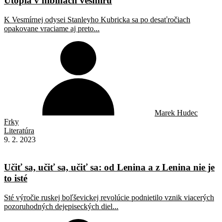
Utópia v hlbinách vesmíru
K Vesmírnej odysei Stanleyho Kubricka sa po desaťročiach
opakovane vraciame aj preto...
Marek Hudec
Frky
Literatúra
9. 2. 2023
Učiť sa, učiť sa, učiť sa: od Lenina a z Lenina nie je
to isté
Sté výročie ruskej boľševickej revolúcie podnietilo vznik viacerých
pozoruhodných dejepiseckých diel...