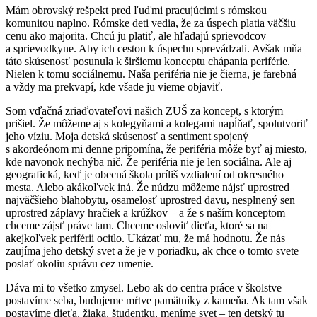
Mám obrovský rešpekt pred ľuďmi pracujúcimi s rómskou
komunitou naplno. Rómske deti vedia, že za úspech platia väčšiu
cenu ako majorita. Chcú ju platiť, ale hľadajú sprievodcov
a sprievodkyne. Aby ich cestou k úspechu sprevádzali. Avšak mňa
táto skúsenosť posunula k širšiemu konceptu chápania periférie.
Nielen k tomu sociálnemu. Naša periféria nie je čierna, je farebná
a vždy ma prekvapí, kde všade ju vieme objaviť.
Som vďačná zriaďovateľovi našich ZUŠ za koncept, s ktorým
prišiel. Že môžeme aj s kolegyňami a kolegami napĺňať, spolutvoriť
jeho víziu. Moja detská skúsenosť a sentiment spojený
s akordeónom mi denne pripomína, že periféria môže byť aj miesto,
kde navonok nechýba nič. Že periféria nie je len sociálna. Ale aj
geografická, keď je obecná škola príliš vzdialení od okresného
mesta. Alebo akákoľvek iná. Že núdzu môžeme nájsť uprostred
najväčšieho blahobytu, osamelosť uprostred davu, nesplnený sen
uprostred záplavy hračiek a krúžkov – a že s naším konceptom
chceme zájsť práve tam. Chceme osloviť dieťa, ktoré sa na
akejkoľvek periférii ocitlo. Ukázať mu, že má hodnotu. Že nás
zaujíma jeho detský svet a že je v poriadku, ak chce o tomto svete
poslať okoliu správu cez umenie.
Dáva mi to všetko zmysel. Lebo ak do centra práce v školstve
postavíme seba, budujeme mŕtve pamätníky z kameňa. Ak tam však
postavíme dieťa, žiaka, študentku, meníme svet – ten detský tu