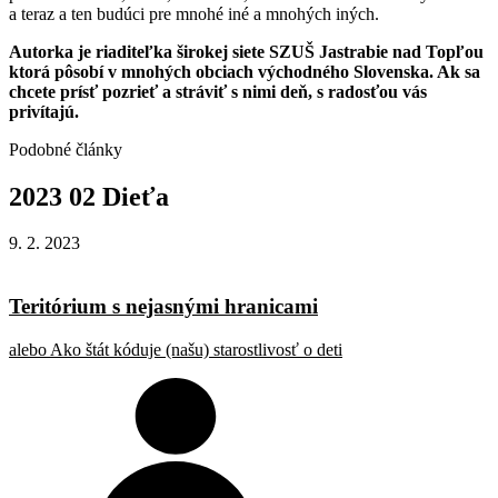
a teraz a ten budúci pre mnohé iné a mnohých iných.
Autorka je riaditeľka širokej siete SZUŠ Jastrabie nad Topľou
ktorá pôsobí v mnohých obciach východného Slovenska. Ak sa
chcete prísť pozrieť a stráviť s nimi deň, s radosťou vás
privítajú.
Podobné články
2023
02
Dieťa
9. 2. 2023
Teritórium s nejasnými hranicami
alebo Ako štát kóduje (našu) starostlivosť o deti