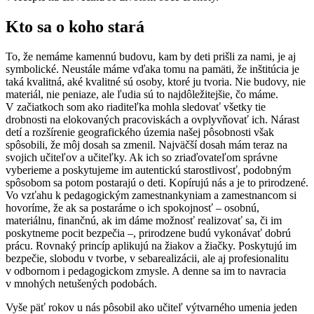
Kto sa o koho stará
To, že nemáme kamennú budovu, kam by deti prišli za nami, je aj
symbolické. Neustále máme vďaka tomu na pamäti, že inštitúcia je
taká kvalitná, aké kvalitné sú osoby, ktoré ju tvoria. Nie budovy, nie
materiál, nie peniaze, ale ľudia sú to najdôležitejšie, čo máme.
V začiatkoch som ako riaditeľka mohla sledovať všetky tie
drobnosti na elokovaných pracoviskách a ovplyvňovať ich. Nárast
detí a rozšírenie geografického územia našej pôsobnosti však
spôsobili, že môj dosah sa zmenil. Najväčší dosah mám teraz na
svojich učiteľov a učiteľky. Ak ich so zriaďovateľom správne
vyberieme a poskytujeme im autentickú starostlivosť, podobným
spôsobom sa potom postarajú o deti. Kopírujú nás a je to prirodzené.
Vo vzťahu k pedagogickým zamestnankyniam a zamestnancom si
hovoríme, že ak sa postaráme o ich spokojnosť – osobnú,
materiálnu, finančnú, ak im dáme možnosť realizovať sa, či im
poskytneme pocit bezpečia –, prirodzene budú vykonávať dobrú
prácu. Rovnaký princíp aplikujú na žiakov a žiačky. Poskytujú im
bezpečie, slobodu v tvorbe, v sebarealizácii, ale aj profesionalitu
v odbornom i pedagogickom zmysle. A denne sa im to navracia
v mnohých netušených podobách.
Vyše päť rokov u nás pôsobil ako učiteľ výtvarného umenia jeden