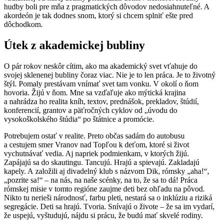
hudby boli pre mňa z pragmatických dôvodov nedosiahnuteľné. A
akordeón je tak dodnes snom, ktorý si chcem splniť ešte pred
dôchodkom.
Útek z akademickej bubliny
O pár rokov neskôr cítim, ako ma akademický svet vťahuje do
svojej sklenenej bubliny čoraz viac. Nie je to len práca. Je to životný
štýl. Pomaly prestávam vnímať svet tam vonku. V okolí o ňom
hovoria. Žijú v ňom. Mne sa vzďaľuje ako mýtická krajina
a nahrádza ho realita kníh, textov, prednášok, prekladov, štúdií,
konferencií, grantov a päťročných cyklov od „úvodu do
vysokoškolského štúdia“ po štátnice a promócie.
Potrebujem ostať v realite. Preto občas sadám do autobusu
a cestujem smer Vranov nad Topľou k deťom, ktoré si život
vychutnávať vedia. Aj napriek podmienkam, v ktorých žijú.
Zapájajú sa do skautingu. Tancujú. Hrajú a spievajú. Zakladajú
kapely. A založili aj divadelný klub s názvom Dik, rómsky „aha!“,
„pozrite sa!“ – na nás, na naše scénky, na to, že sa to dá! Práca
rómskej misie v tomto regióne zaujme deti bez ohľadu na pôvod.
Nikto tu nerieši národnosť, farbu pleti, nestará sa o inklúziu a riziká
segregácie. Deti sa hrajú. Tvoria. Snívajú o živote – že sa im vydarí,
že uspejú, vyštudujú, nájdu si prácu, že budú mať skvelé rodiny.