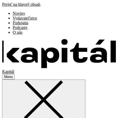
Prejsť na hlavný obsah
Noviny
Vydavateľstvo
Podujatia
Podcasty
O nás
Kapitál
Menu