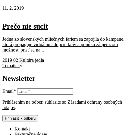
11. 2. 2019
Prečo nie súcit
Jedna zo slovenských mliečnych fariem sa zapojila do kampane,
ktorá propaguje virtuálnu adopciu kráv a ponúka záujemcom
možnosť prísť sa na...
2019 02 Kultúra jedla
Tematický
Newsletter
Email*
Prihlásením na odber, súhlasíte so
Zásadami ochrany osobných
údajov
.
Prihlásiť k odberu
Kontakt
Fakturačné údaje