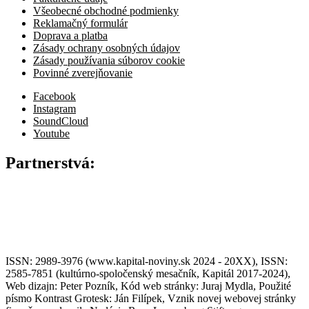
Všeobecné obchodné podmienky
Reklamačný formulár
Doprava a platba
Zásady ochrany osobných údajov
Zásady používania súborov cookie
Povinné zverejňovanie
Facebook
Instagram
SoundCloud
Youtube
Partnerstvá:
ISSN: 2989-3976 (www.kapital-noviny.sk 2024 - 20XX), ISSN:
2585-7851 (kultúrno-spoločenský mesačník, Kapitál 2017-2024),
Web dizajn: Peter Pozník, Kód web stránky: Juraj Mydla, Použité
písmo Kontrast Grotesk: Ján Filípek, Vznik novej webovej stránky