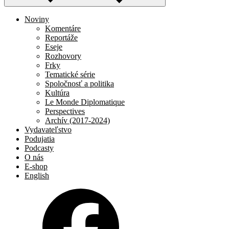
Noviny
Komentáre
Reportáže
Eseje
Rozhovory
Frky
Tematické série
Spoločnosť a politika
Kultúra
Le Monde Diplomatique
Perspectives
Archív (2017-2024)
Vydavateľstvo
Podujatia
Podcasty
O nás
E-shop
English