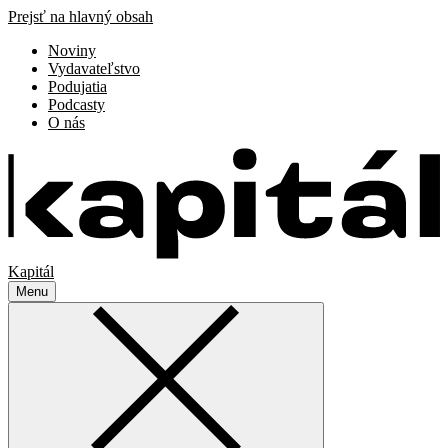
Prejsť na hlavný obsah
Noviny
Vydavateľstvo
Podujatia
Podcasty
O nás
Kapitál
Menu