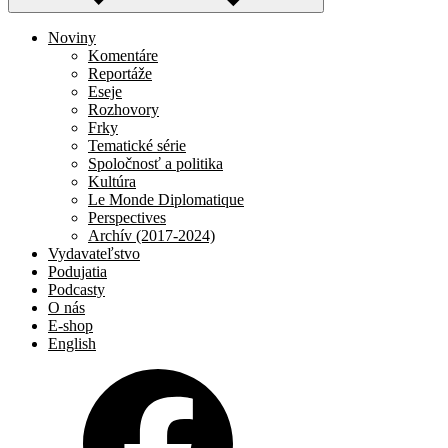
Noviny
Komentáre
Reportáže
Eseje
Rozhovory
Frky
Tematické série
Spoločnosť a politika
Kultúra
Le Monde Diplomatique
Perspectives
Archív (2017-2024)
Vydavateľstvo
Podujatia
Podcasty
O nás
E-shop
English