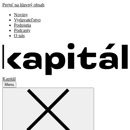
Prejsť na hlavný obsah
Noviny
Vydavateľstvo
Podujatia
Podcasty
O nás
Kapitál
Menu