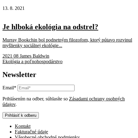
13. 8. 2021
Je hlboká ekológia na odstrel?
Murray Bookchin bol podnetným filozofom, ktorý pútavo rozvinul
myšlienky sociálnej ekológie...
2021 08 James Baldwin
Ekológia a poľnohospodárstvo
Newsletter
Email*
Prihlásením na odber, súhlasíte so
Zásadami ochrany osobných
údajov
.
Prihlásiť k odberu
Kontakt
Fakturačné údaje
Všeobecné obchodné podmienky