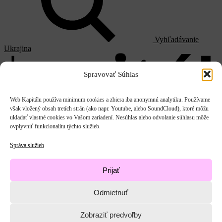
Vyhľadávanie
Ukrajina
Spravovať Súhlas
Web Kapitálu používa minimum cookies a zbiera iba anonymnú analytiku. Používame
však vložený obsah tretích strán (ako napr. Youtube, alebo SoundCloud), ktoré môžu
Kapitál
ukladať vlastné cookies vo Vašom zariadení. Nesúhlas alebo odvolanie súhlasu môže
E-shop
Podporte nás
Podporte
ovplyvniť funkcionalitu týchto služieb.
EN
Správa služieb
Hľadať
Prijať
Odmietnuť
Zobraziť predvoľby