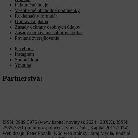
Fakturačné údaje
Všeobecné obchodné podmienky
Reklamačný formulár
Doprava a platba
Zásady ochrany osobných údajov
Zásady používania súborov cookie
Povinné zverejňovanie
Facebook
Instagram
SoundCloud
Youtube
Partnerstvá:
ISSN: 2989-3976 (www.kapital-noviny.sk 2024 - 20XX), ISSN:
2585-7851 (kultúrno-spoločenský mesačník, Kapitál 2017-2024),
Web dizajn: Peter Pozník, Kód web stránky: Juraj Mydla, Použité