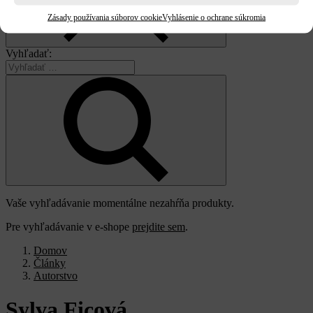
Zásady používania súborov cookie
Vyhlásenie o ochrane súkromia
Vyhľadať:
Vaše vyhľadávanie momentálne nezahŕňa produkty.
Pre vyhľadávanie v e-shope
prejdite sem
.
Domov
Články
Autorstvo
Sylva
Ficová