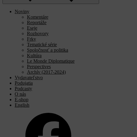
Noviny
Komentáre
Reportáže
Eseje
Rozhovory
Frky
Tematické série
Spoločnosť a politika
Kultúra
Le Monde Diplomatique
Perspectives
Archív (2017-2024)
Vydavateľstvo
Podujatia
Podcasty
O nás
E-shop
English