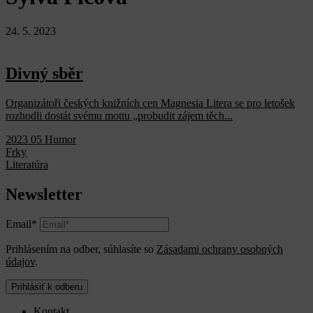
24. 5. 2023
Divný sběr
Organizátoři českých knižních cen Magnesia Litera se pro letošek
rozhodli dostát svému mottu „probudit zájem těch...
2023 05 Humor
Frky
Literatúra
Newsletter
Email*
Prihlásením na odber, súhlasíte so
Zásadami ochrany osobných
údajov
.
Prihlásiť k odberu
Kontakt