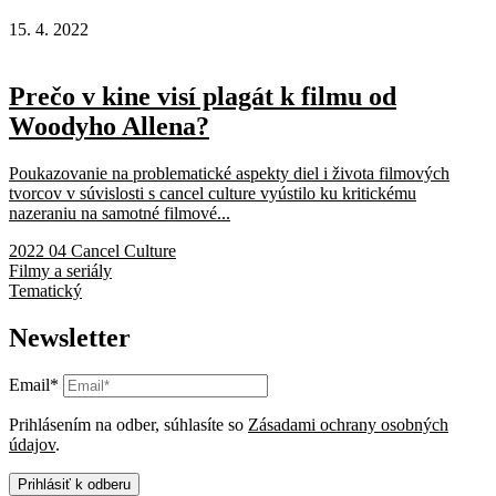
15. 4. 2022
Prečo v kine visí plagát k filmu od
Woodyho Allena?
Poukazovanie na problematické aspekty diel i života filmových
tvorcov v súvislosti s cancel culture vyústilo ku kritickému
nazeraniu na samotné filmové...
2022 04 Cancel Culture
Filmy a seriály
Tematický
Newsletter
Email*
Prihlásením na odber, súhlasíte so
Zásadami ochrany osobných
údajov
.
Prihlásiť k odberu