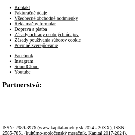
Kontakt
Fakturačné údaje
Všeobecné obchodné podmienky
Reklamačný formulár
Doprava a platba
Zásady ochrany osobných údajov
Zásady používania súborov cookie
Povinné zverejňovanie
Facebook
Instagram
SoundCloud
Youtube
Partnerstvá:
ISSN: 2989-3976 (www.kapital-noviny.sk 2024 - 20XX), ISSN:
2585-7851 (kultúrno-spoločenský mesačník, Kapitál 2017-2024),