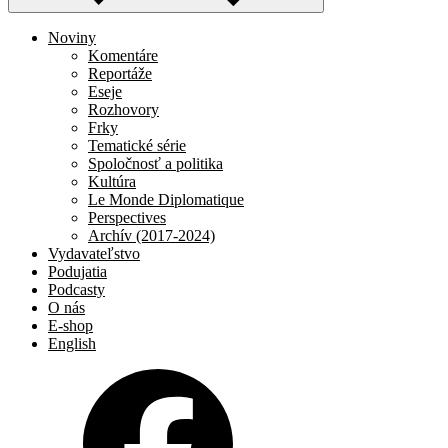
Noviny
Komentáre
Reportáže
Eseje
Rozhovory
Frky
Tematické série
Spoločnosť a politika
Kultúra
Le Monde Diplomatique
Perspectives
Archív (2017-2024)
Vydavateľstvo
Podujatia
Podcasty
O nás
E-shop
English