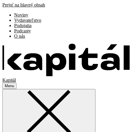
Prejsť na hlavný obsah
Noviny
Vydavateľstvo
Podujatia
Podcasty
O nás
Kapitál
Menu