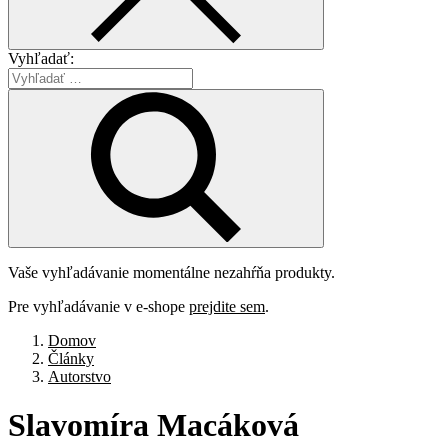
Vyhľadať:
Vaše vyhľadávanie momentálne nezahŕňa produkty.
Pre vyhľadávanie v e-shope
prejdite sem
.
Domov
Články
Autorstvo
Slavomíra
Macáková