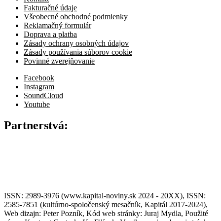
Fakturačné údaje
Všeobecné obchodné podmienky
Reklamačný formulár
Doprava a platba
Zásady ochrany osobných údajov
Zásady používania súborov cookie
Povinné zverejňovanie
Facebook
Instagram
SoundCloud
Youtube
Partnerstvá:
ISSN: 2989-3976 (www.kapital-noviny.sk 2024 - 20XX), ISSN:
2585-7851 (kultúrno-spoločenský mesačník, Kapitál 2017-2024),
Web dizajn: Peter Pozník, Kód web stránky: Juraj Mydla, Použité