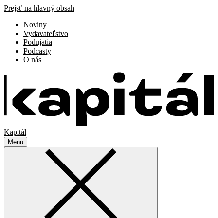
Prejsť na hlavný obsah
Noviny
Vydavateľstvo
Podujatia
Podcasty
O nás
Kapitál
Menu