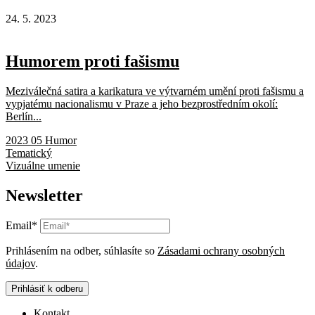
24. 5. 2023
Humorem proti fašismu
Meziválečná satira a karikatura ve výtvarném umění proti fašismu a
vypjatému nacionalismu v Praze a jeho bezprostředním okolí:
Berlín...
2023 05 Humor
Tematický
Vizuálne umenie
Newsletter
Email*
Prihlásením na odber, súhlasíte so
Zásadami ochrany osobných
údajov
.
Prihlásiť k odberu
Kontakt