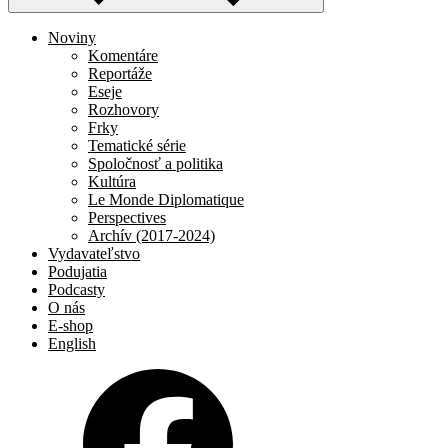
Noviny
Komentáre
Reportáže
Eseje
Rozhovory
Frky
Tematické série
Spoločnosť a politika
Kultúra
Le Monde Diplomatique
Perspectives
Archív (2017-2024)
Vydavateľstvo
Podujatia
Podcasty
O nás
E-shop
English