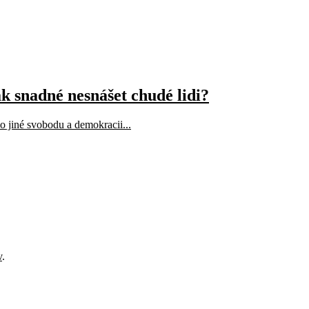
ak snadné nesnášet chudé lidi?
mo jiné svobodu a demokracii...
v
.