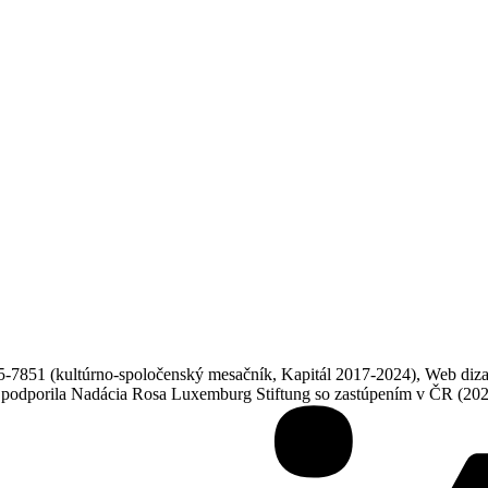
851 (kultúrno-spoločenský mesačník, Kapitál 2017-2024), Web dizajn
ne podporila Nadácia Rosa Luxemburg Stiftung so zastúpením v ČR (20