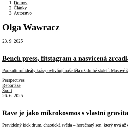
Domov
Články
Autorstvo
Olga
Wawracz
23. 9. 2025
Bench press, fitstagram a nasvícená zrcad
Popkulturní ideály krásy ovlivňují naše těla už druhé století. Masové ší
Perspectives
Reportáže
Šport
26. 6. 2025
Rave je jako mikrokosmos s vlastní gravita
Pravidelný kick drum, chaotická světla – horečnatý sen, který trvá až 