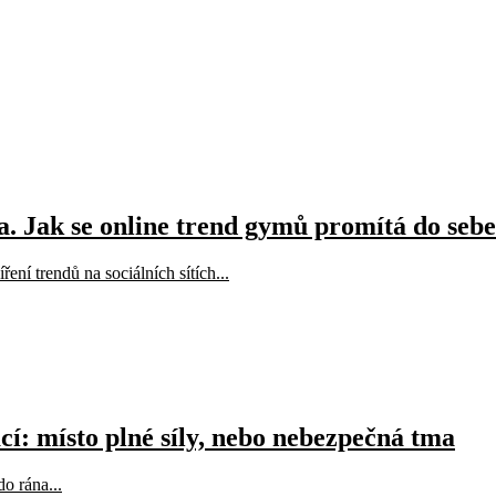
la. Jak se online trend gymů promítá do seb
ření trendů na sociálních sítích...
cí: místo plné síly, nebo nebezpečná tma
do rána...