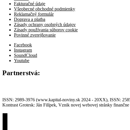
Fakturačné údaje
Všeobecné obchodné podmienky
Reklamačný formulár
Doprava a platba
Zásady ochrany osobných údajov
Zásady používania súborov cookie
Povinné zverejňovanie
Facebook
Instagram
SoundCloud
Youtube
Partnerstvá:
ISSN: 2989-3976 (www.kapital-noviny.sk 2024 - 20XX), ISSN: 2585-7
Kontrast Grotesk: Ján Filípek, Vznik novej webovej stránky finanč