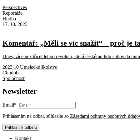
Perspectives
Reportáže
Hudba
17. 10. 2023
Komentář: „Měli se víc snažit“ – proč je t
Dnes, více než třicet let po revoluci, která českému lidu slibovala mi
2023 10 Umelecké školstvo
Chudoba
Spoločnosť
Newsletter
Email*
Prihlásením na odber, súhlasíte so
Zásadami ochrany osobných údajo
Prihlásiť k odberu
Kontakt