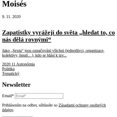
Moisés
9. 11. 2020
Zapatistky vyrážejí do světa „hledat to, co
nás dělá rovnými“
Jako „Sexta“ jsou označováni všichni (jednotlivci, organizace,
kolektivy, hnutí…), kdo se hlásí k tzv...
2020 11 Autonómia
Politika
Tematický
Newsletter
Email*
Prihlásením na odber, súhlasíte so
Zásadami ochrany osobných
údajov
.