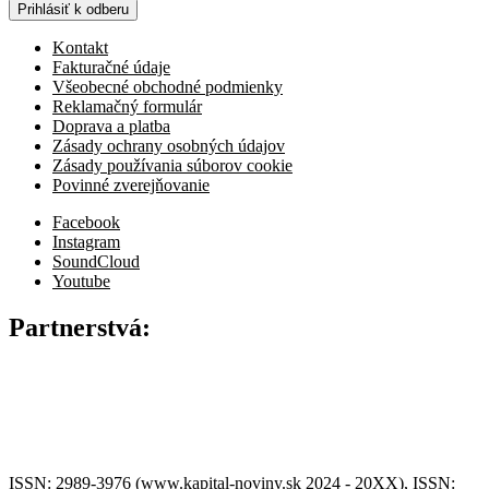
Prihlásiť k odberu
Kontakt
Fakturačné údaje
Všeobecné obchodné podmienky
Reklamačný formulár
Doprava a platba
Zásady ochrany osobných údajov
Zásady používania súborov cookie
Povinné zverejňovanie
Facebook
Instagram
SoundCloud
Youtube
Partnerstvá:
ISSN: 2989-3976 (www.kapital-noviny.sk 2024 - 20XX), ISSN: