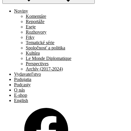
Noviny
Komentáre
Reportáže
Eseje
Rozhovory
Frky
Tematické série
Spoločnosť a politika
Kultúra
Le Monde Diplomatique
Perspectives
Archív (2017-2024)
Vydavateľstvo
Podujatia
Podcasty
O nás
E-shop
English