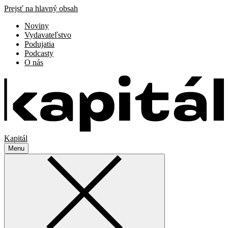
Prejsť na hlavný obsah
Noviny
Vydavateľstvo
Podujatia
Podcasty
O nás
Kapitál
Menu