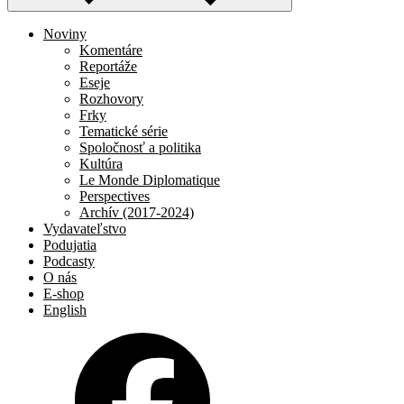
Noviny
Komentáre
Reportáže
Eseje
Rozhovory
Frky
Tematické série
Spoločnosť a politika
Kultúra
Le Monde Diplomatique
Perspectives
Archív (2017-2024)
Vydavateľstvo
Podujatia
Podcasty
O nás
E-shop
English