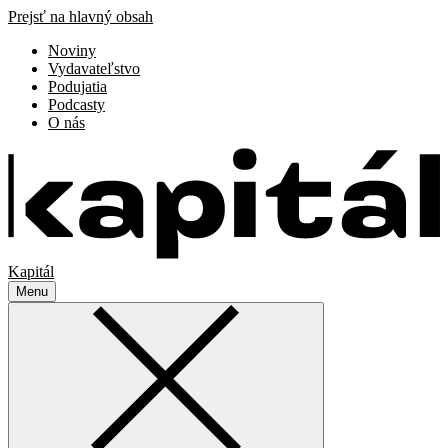
Prejsť na hlavný obsah
Noviny
Vydavateľstvo
Podujatia
Podcasty
O nás
Kapitál
Menu