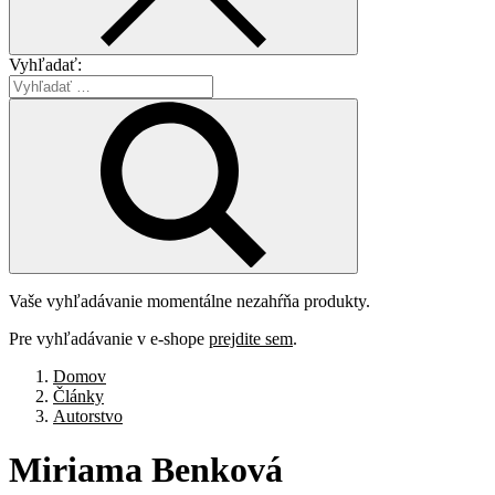
Vyhľadať:
Vaše vyhľadávanie momentálne nezahŕňa produkty.
Pre vyhľadávanie v e-shope
prejdite sem
.
Domov
Články
Autorstvo
Miriama
Benková