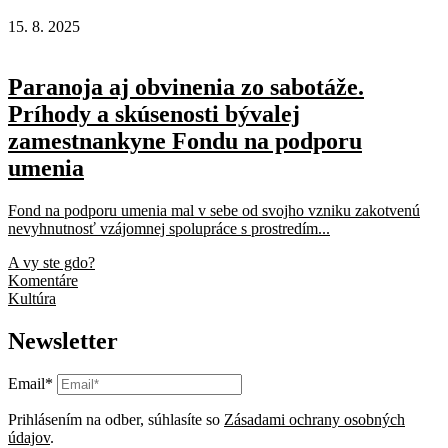
15. 8. 2025
Paranoja aj obvinenia zo sabotáže.
Príhody a skúsenosti bývalej
zamestnankyne Fondu na podporu
umenia
Fond na podporu umenia mal v sebe od svojho vzniku zakotvenú
nevyhnutnosť vzájomnej spolupráce s prostredím...
A vy ste gdo?
Komentáre
Kultúra
Newsletter
Email*
Prihlásením na odber, súhlasíte so
Zásadami ochrany osobných
údajov
.