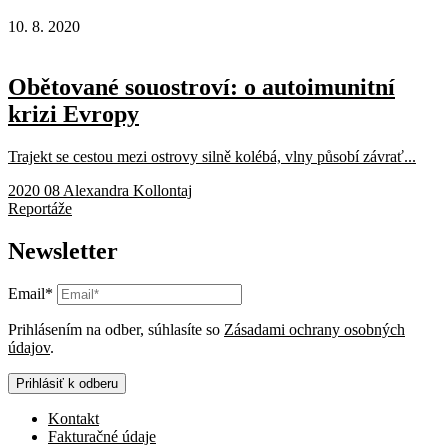
10. 8. 2020
Obětované souostroví: o autoimunitní
krizi Evropy
Trajekt se cestou mezi ostrovy silně kolébá, vlny působí závrať...
2020 08 Alexandra Kollontaj
Reportáže
Newsletter
Email*
Prihlásením na odber, súhlasíte so
Zásadami ochrany osobných
údajov
.
Prihlásiť k odberu
Kontakt
Fakturačné údaje