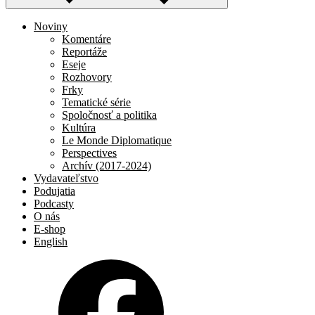
Noviny
Komentáre
Reportáže
Eseje
Rozhovory
Frky
Tematické série
Spoločnosť a politika
Kultúra
Le Monde Diplomatique
Perspectives
Archív (2017-2024)
Vydavateľstvo
Podujatia
Podcasty
O nás
E-shop
English