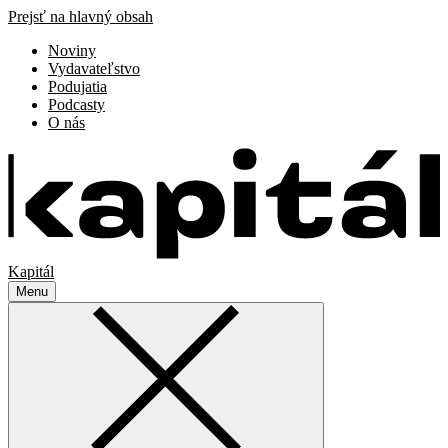
Prejsť na hlavný obsah
Noviny
Vydavateľstvo
Podujatia
Podcasty
O nás
Kapitál
Menu