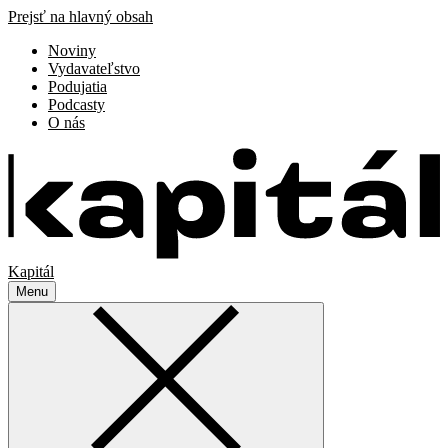
Prejsť na hlavný obsah
Noviny
Vydavateľstvo
Podujatia
Podcasty
O nás
Kapitál
Menu