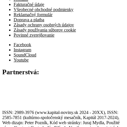
Fakturačné údaje
Všeobecné obchodné podmienky
Reklamačný formulár
Doprava a platba
Zásady ochrany osobných údajov
Zásady používania súborov cookie
Povinné zverejňovanie
Facebook
Instagram
SoundCloud
Youtube
Partnerstvá:
ISSN: 2989-3976 (www.kapital-noviny.sk 2024 - 20XX), ISSN:
2585-7851 (kultúrno-spoločenský mesačník, Kapitál 2017-2024),
Web dizajn: Peter Pozník, Kód web stránky: Juraj Mydla, Použité