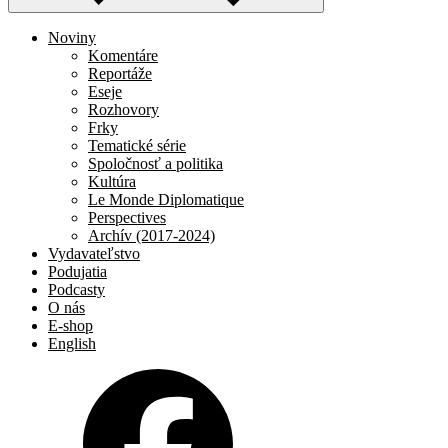
Noviny
Komentáre
Reportáže
Eseje
Rozhovory
Frky
Tematické série
Spoločnosť a politika
Kultúra
Le Monde Diplomatique
Perspectives
Archív (2017-2024)
Vydavateľstvo
Podujatia
Podcasty
O nás
E-shop
English