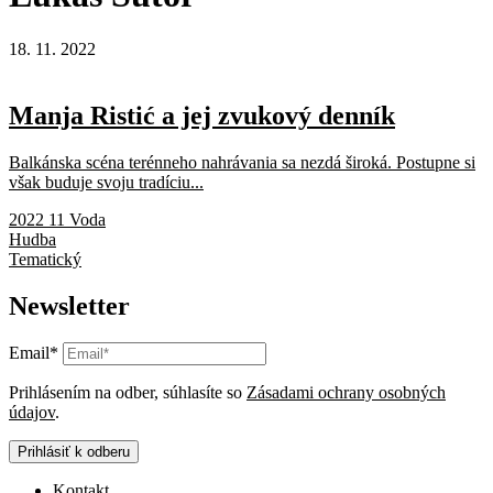
18. 11. 2022
Manja Ristić a jej zvukový denník
Balkánska scéna terénneho nahrávania sa nezdá široká. Postupne si
však buduje svoju tradíciu...
2022 11 Voda
Hudba
Tematický
Newsletter
Email*
Prihlásením na odber, súhlasíte so
Zásadami ochrany osobných
údajov
.
Prihlásiť k odberu
Kontakt