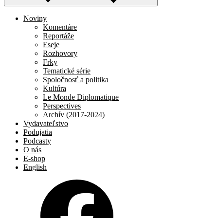
Noviny
Komentáre
Reportáže
Eseje
Rozhovory
Frky
Tematické série
Spoločnosť a politika
Kultúra
Le Monde Diplomatique
Perspectives
Archív (2017-2024)
Vydavateľstvo
Podujatia
Podcasty
O nás
E-shop
English