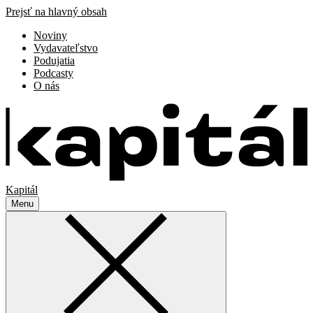
Prejsť na hlavný obsah
Noviny
Vydavateľstvo
Podujatia
Podcasty
O nás
Kapitál
Menu