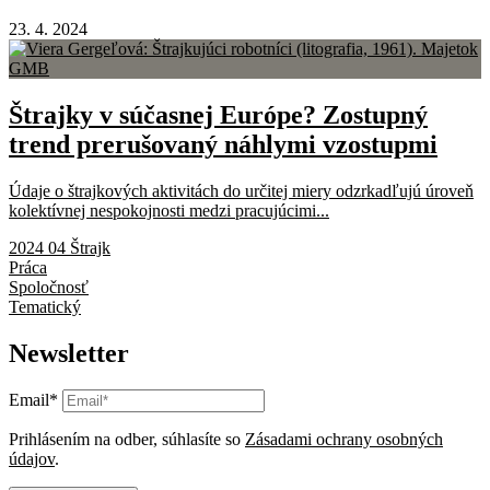
23. 4. 2024
Štrajky v súčasnej Európe? Zostupný
trend prerušovaný náhlymi vzostupmi
Údaje o štrajkových aktivitách do určitej miery odzrkadľujú úroveň
kolektívnej nespokojnosti medzi pracujúcimi...
2024 04 Štrajk
Práca
Spoločnosť
Tematický
Newsletter
Email*
Prihlásením na odber, súhlasíte so
Zásadami ochrany osobných
údajov
.