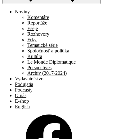
Noviny
Komentáre
Reportáže
Eseje
Rozhovory
Frky
Tematické série
Spoločnosť a politika
Kultúra
Le Monde Diplomatique
Perspectives
Archív (2017-2024)
Vydavateľstvo
Podujatia
Podcasty
O nás
E-shop
English