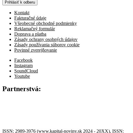
Prihlásiť k odberu
Kontakt
Fakturačné údaje
Všeobecné obchodné podmienky
Reklamačný formulár
Doprava a platba
Zásady ochrany osobných údajov
Zásady používania súborov cookie
Povinné zverejňovanie
Facebook
Instagram
SoundCloud
Youtube
Partnerstvá:
ISSN: 2989-3976 (www.kapital-noviny.sk 2024 - 20XX), ISSN: