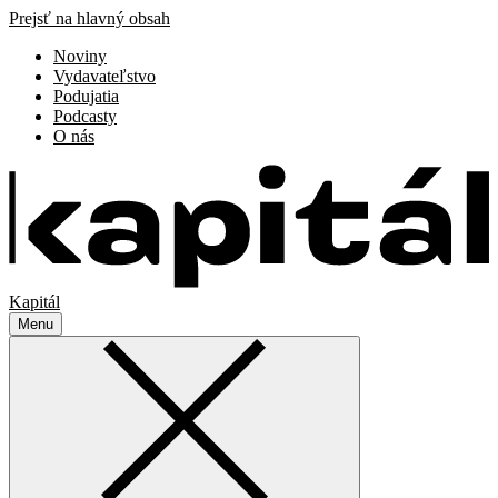
Prejsť na hlavný obsah
Noviny
Vydavateľstvo
Podujatia
Podcasty
O nás
Kapitál
Menu