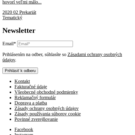
hovorí veľmi málo...
2020 02 Prekariát
Tematický
Newsletter
Email*
Prihlásením na odber, súhlasíte so
Zásadami ochrany osobných
údajov
.
Prihlásiť k odberu
Kontakt
Fakturačné údaje
Všeobecné obchodné podmienky
Reklamačný formulár
Doprava a platba
Zásady ochrany osobných údajov
Zásady používania súborov cookie
Povinné zverejňovanie
Facebook
Instagram