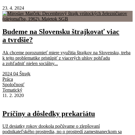
23. 4. 2024
Budeme na Slovensku štrajkovať viac
a tvrdšie?
Ak chceme porozumieť miere využitia štrajkov na Slovensku, treba
k tejto problematike pristúpiť z viacerých uhlov pohľadu
a zohľadniť nielen sociálny...
2024 04 Štrajk
Práca
Spoločnosť
Tematický
11. 2. 2020
Príčiny a dôsledky prekariátu
Už desiatky rokov dookola počúvame o zlepšovaní
podnikateľského prostredia, no o prostredí zamestnaneckom sa