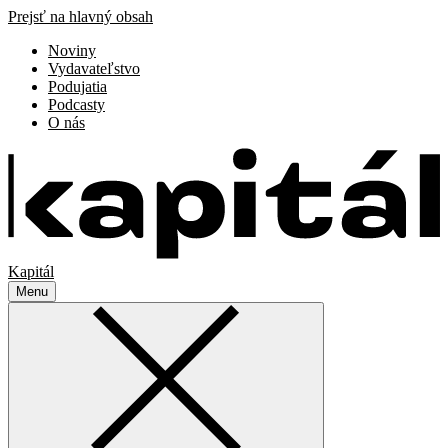
Prejsť na hlavný obsah
Noviny
Vydavateľstvo
Podujatia
Podcasty
O nás
Kapitál
Menu