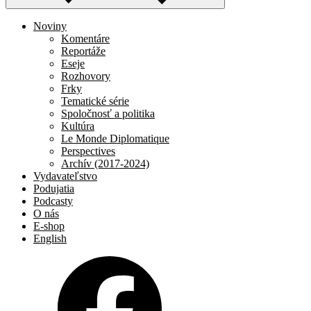
Noviny
Komentáre
Reportáže
Eseje
Rozhovory
Frky
Tematické série
Spoločnosť a politika
Kultúra
Le Monde Diplomatique
Perspectives
Archív (2017-2024)
Vydavateľstvo
Podujatia
Podcasty
O nás
E-shop
English