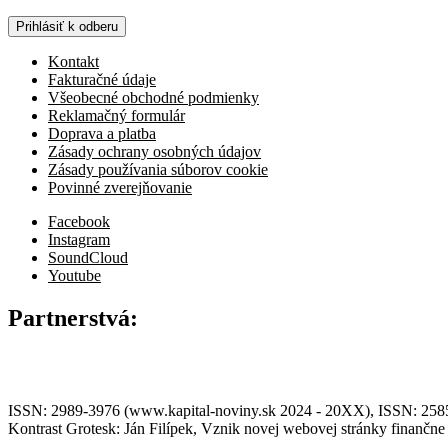
Prihlásiť k odberu
Kontakt
Fakturačné údaje
Všeobecné obchodné podmienky
Reklamačný formulár
Doprava a platba
Zásady ochrany osobných údajov
Zásady používania súborov cookie
Povinné zverejňovanie
Facebook
Instagram
SoundCloud
Youtube
Partnerstvá:
ISSN: 2989-3976 (www.kapital-noviny.sk 2024 - 20XX), ISSN: 2585-7
Kontrast Grotesk: Ján Filípek, Vznik novej webovej stránky finanč