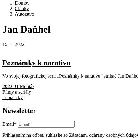
Domov
Články
Autorstvo
Jan
Daňhel
15. 1. 2022
Poznámky k narativu
Vo svojej fotografickej sérii „Poznámky k narativu“ strihač Jan Daňhe
2022 01 Montáž
Filmy a seriály
Tematický
Newsletter
Email*
Prihlásením na odber, súhlasíte so
Zásadami ochrany osobných údajo