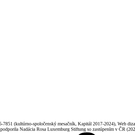
851 (kultúrno-spoločenský mesačník, Kapitál 2017-2024), Web dizajn
ne podporila Nadácia Rosa Luxemburg Stiftung so zastúpením v ČR (20