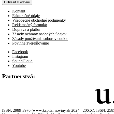
Prihlásiť k odberu
Kontakt
Fakturačné údaje
Všeobecné obchodné podmienky
Reklamačný formulár
Doprava a platba
Zásady ochrany osobných údajov
Zásady používania súborov cookie
Povinné zverejňovanie
Facebook
Instagram
SoundCloud
Youtube
Partnerstvá:
ISSN: 2989-3976 (www.kapital-noviny.sk 2024 - 20XX), ISSN: 2585-7