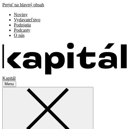
Prejsť na hlavný obsah
Noviny
Vydavateľstvo
Podujatia
Podcasty
O nás
Kapitál
Menu