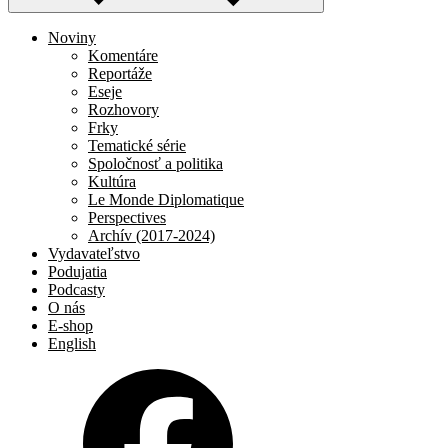
Noviny
Komentáre
Reportáže
Eseje
Rozhovory
Frky
Tematické série
Spoločnosť a politika
Kultúra
Le Monde Diplomatique
Perspectives
Archív (2017-2024)
Vydavateľstvo
Podujatia
Podcasty
O nás
E-shop
English