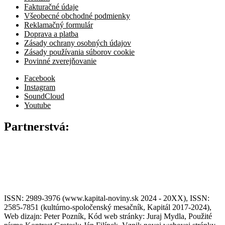
Fakturačné údaje
Všeobecné obchodné podmienky
Reklamačný formulár
Doprava a platba
Zásady ochrany osobných údajov
Zásady používania súborov cookie
Povinné zverejňovanie
Facebook
Instagram
SoundCloud
Youtube
Partnerstvá:
ISSN: 2989-3976 (www.kapital-noviny.sk 2024 - 20XX), ISSN:
2585-7851 (kultúrno-spoločenský mesačník, Kapitál 2017-2024),
Web dizajn: Peter Pozník, Kód web stránky: Juraj Mydla, Použité