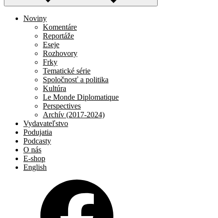
Noviny
Komentáre
Reportáže
Eseje
Rozhovory
Frky
Tematické série
Spoločnosť a politika
Kultúra
Le Monde Diplomatique
Perspectives
Archív (2017-2024)
Vydavateľstvo
Podujatia
Podcasty
O nás
E-shop
English