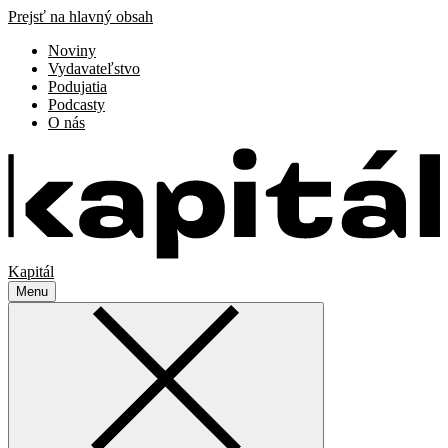
Prejsť na hlavný obsah
Noviny
Vydavateľstvo
Podujatia
Podcasty
O nás
Kapitál
Menu