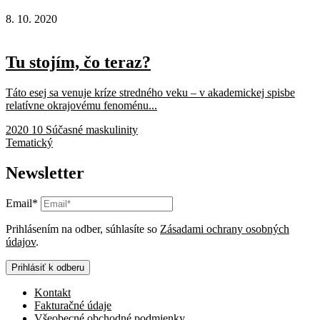
8. 10. 2020
Tu stojím, čo teraz?
Táto esej sa venuje kríze stredného veku – v akademickej spisbe
relatívne okrajovému fenoménu...
2020 10 Súčasné maskulinity
Tematický
Newsletter
Email*
Prihlásením na odber, súhlasíte so
Zásadami ochrany osobných
údajov
.
Prihlásiť k odberu
Kontakt
Fakturačné údaje
Všeobecné obchodné podmienky