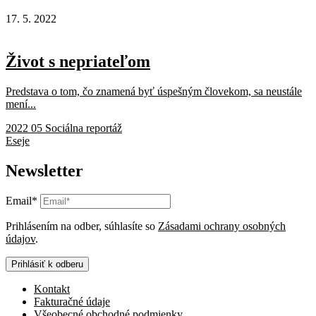
17. 5. 2022
Život s nepriateľom
Predstava o tom, čo znamená byť úspešným človekom, sa neustále
mení...
2022 05 Sociálna reportáž
Eseje
Newsletter
Email*
Prihlásením na odber, súhlasíte so
Zásadami ochrany osobných
údajov
.
Prihlásiť k odberu
Kontakt
Fakturačné údaje
Všeobecné obchodné podmienky