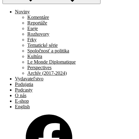
Noviny
Komentáre
Reportáže
Eseje
Rozhovory
Frky
Tematické série
Spoločnosť a politika
Kultúra
Le Monde Diplomatique
Perspectives
Archív (2017-2024)
Vydavateľstvo
Podujatia
Podcasty
O nás
E-shop
English