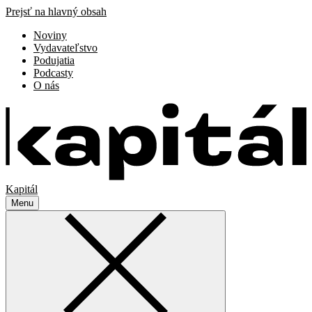
Prejsť na hlavný obsah
Noviny
Vydavateľstvo
Podujatia
Podcasty
O nás
Kapitál
Menu