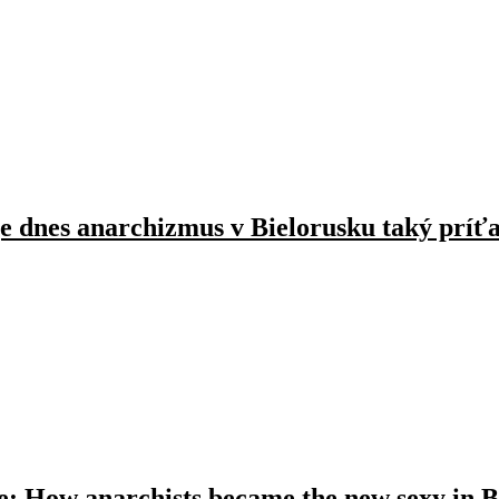
 je dnes anarchizmus v Bielorusku taký príť
ple: How anarchists became the new sexy in 