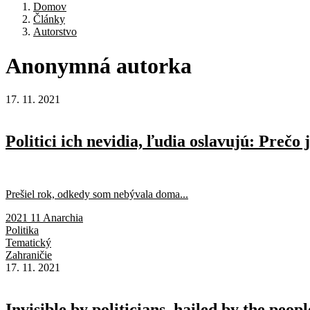
Domov
Články
Autorstvo
Anonymná
autorka
17. 11. 2021
Politici ich nevidia, ľudia oslavujú: Prečo
Prešiel rok, odkedy som nebývala doma...
2021 11 Anarchia
Politika
Tematický
Zahraničie
17. 11. 2021
Invisible by politicians, hailed by the peo