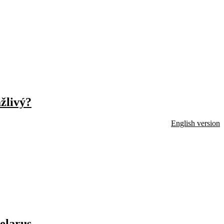
ažlivý?
English version
Belarus