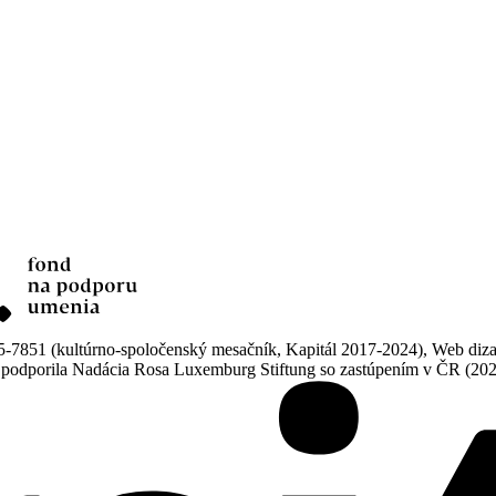
851 (kultúrno-spoločenský mesačník, Kapitál 2017-2024), Web dizajn
ne podporila Nadácia Rosa Luxemburg Stiftung so zastúpením v ČR (20