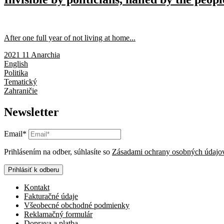
After one full year of not living at home...
2021 11 Anarchia
English
Politika
Tematický
Zahraničie
Newsletter
Email*
Prihlásením na odber, súhlasíte so
Zásadami ochrany osobných údajo
Prihlásiť k odberu
Kontakt
Fakturačné údaje
Všeobecné obchodné podmienky
Reklamačný formulár
Doprava a platba