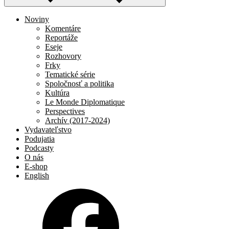
Noviny
Komentáre
Reportáže
Eseje
Rozhovory
Frky
Tematické série
Spoločnosť a politika
Kultúra
Le Monde Diplomatique
Perspectives
Archív (2017-2024)
Vydavateľstvo
Podujatia
Podcasty
O nás
E-shop
English