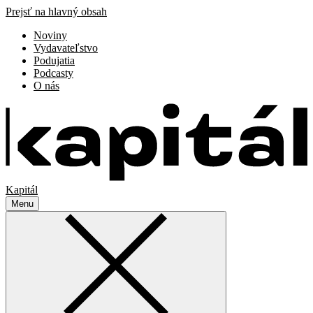
Prejsť na hlavný obsah
Noviny
Vydavateľstvo
Podujatia
Podcasty
O nás
Kapitál
Menu