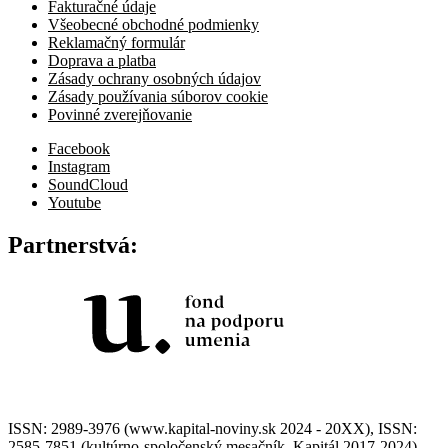
Fakturačné údaje
Všeobecné obchodné podmienky
Reklamačný formulár
Doprava a platba
Zásady ochrany osobných údajov
Zásady používania súborov cookie
Povinné zverejňovanie
Facebook
Instagram
SoundCloud
Youtube
Partnerstvá:
ISSN: 2989-3976 (www.kapital-noviny.sk 2024 - 20XX), ISSN:
2585-7851 (kultúrno-spoločenský mesačník, Kapitál 2017-2024),