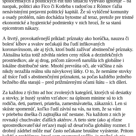
spoločenských a politických elít túto situáciu vytrvalo ignoruje – ba
naopak, politici ako Fico či Kotleba s radosťou z Rómov ťažia
nenávistnými prejavmi politický kapitál. Že sú vylúčené komunity
a osady problém, nám dochádza bytostne až teraz, pretože pre tristné
ekonomické a hygienické podmienky v nich hrozí, že sa stanú
epicentrom nákazy.
A štvrtý, provokatívnejší príklad: príznaky ako horúčka, nauzea či
bolesť kĺbov a svalov nečakajú iba ľudí infikovaných
koronavírusom, ale aj tých, ktorí budú zažívať abstinenčné príznaky.
Aktuálna kríza totiž zdvihla nielen ceny rúšok a dezinfekčných
prostriedkov, ale aj drog, pričom zároveň narušila ich globálne i
lokálne distribučné siete. Mnohí prevrátia oči, ale väčšina z nás
nikdy nezažila reálnu silu návykovej látky. O to, že nemáme stovky
až tisíce ľudí s abstinenčnými príznakmi, sa počas každého jedného
bežného dňa starajú – pred prižmúrenými očami štátu – ich díleri.
Za každou z týchto ad hoc zvolených kategórií, ktorých sú desiatky
a stovky, je hustý systém vzťahov: na úplnom minime sú to ich
rodičia, deti, partneri, priatelia, zamestnávatelia, zákazníci. Len si
skúste spomenúť, koľko ľudí závisí na vás, na tom, že sa vám
v priebehu dneška či zajtrajška nič nestane. Na každom z nich je
rovnaký chuchvalec ďalších aktérov. A tieto siete (ako aj rôzne
sprostredkovateľské reťaze) majú už desaťročia globálny rozmer. I
drobný zádrhel môže mať často nečakane brutálne vyústenie. Pritom