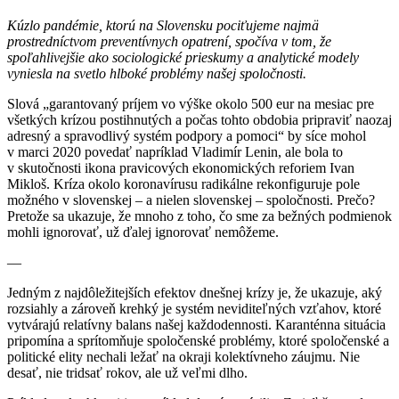
Kúzlo pandémie, ktorú na Slovensku pociťujeme najmä
prostredníctvom preventívnych opatrení, spočíva v tom, že
spoľahlivejšie ako sociologické prieskumy a analytické modely
vyniesla na svetlo hlboké problémy našej spoločnosti.
Slová „garantovaný príjem vo výške okolo 500 eur na mesiac pre
všetkých krízou postihnutých a počas tohto obdobia pripraviť naozaj
adresný a spravodlivý systém podpory a pomoci“ by síce mohol
v marci 2020 povedať napríklad Vladimír Lenin, ale bola to
v skutočnosti ikona pravicových ekonomických reforiem Ivan
Mikloš. Kríza okolo koronavírusu radikálne rekonfiguruje pole
možného v slovenskej – a nielen slovenskej – spoločnosti. Prečo?
Pretože sa ukazuje, že mnoho z toho, čo sme za bežných podmienok
mohli ignorovať, už ďalej ignorovať nemôžeme.
—
Jedným z najdôležitejších efektov dnešnej krízy je, že ukazuje, aký
rozsiahly a zároveň krehký je systém neviditeľných vzťahov, ktoré
vytvárajú relatívny balans našej každodennosti. Karanténna situácia
pripomína a sprítomňuje spoločenské problémy, ktoré spoločenské a
politické elity nechali ležať na okraji kolektívneho záujmu. Nie
desať, nie tridsať rokov, ale už veľmi dlho.