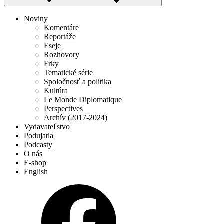
Noviny
Komentáre
Reportáže
Eseje
Rozhovory
Frky
Tematické série
Spoločnosť a politika
Kultúra
Le Monde Diplomatique
Perspectives
Archív (2017-2024)
Vydavateľstvo
Podujatia
Podcasty
O nás
E-shop
English