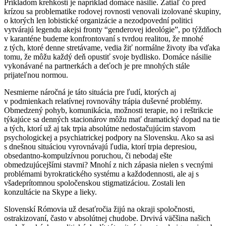
Príkladom krehkosti je napríklad domáce násilie. Zatiaľ čo pred
krízou sa problematike rodovej rovnosti venovali izolované skupiny,
o ktorých len lobistické organizácie a nezodpovední politici
vytvárajú legendu akejsi fronty “genderovej ideológie”, po týždňoch
v karanténe budeme konfrontovaní s tvrdou realitou, že mnohé
z tých, ktoré denne stretávame, vedia žiť normálne životy iba vďaka
tomu, že môžu každý deň opustiť svoje bydlisko. Domáce násilie
vykonávané na partnerkách a deťoch je pre mnohých stále
prijateľnou normou.
Nesmierne náročná je táto situácia pre ľudí, ktorých aj
v podmienkach relatívnej rovnováhy trápia duševné problémy.
Obmedzený pohyb, komunikácia, možnosti terapie, no i reštrikcie
týkajúce sa denných stacionárov môžu mať dramatický dopad na tie
a tých, ktorí už aj tak trpia absolútne nedostačujúcim stavom
psychologickej a psychiatrickej podpory na Slovensku. Ako sa asi
s dnešnou situáciou vyrovnávajú ľudia, ktorí trpia depresiou,
obsedantno-kompulzívnou poruchou, či nebodaj ešte
obmedzujúcejšími stavmi? Mnohí z nich zápasia nielen s vecnými
problémami byrokratického systému a každodennosti, ale aj s
všadeprítomnou spoločenskou stigmatizáciou. Zostali len
konzultácie na Skype a lieky.
Slovenskí Rómovia už desaťročia žijú na okraji spoločnosti,
ostrakizovaní, často v absolútnej chudobe. Drvivá väčšina našich