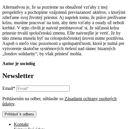
Alternatívou je, že sa pozrieme na obnažené vzťahy z inej
perspektívy a pochopíme vzájomnú previazanosť aktérov, s ktorými
zdieľame svoj životný priestor. Aj napriek tomu, že práve prežívame
krízu, musíme pracovať na tom, aby tieto vzťahy a osudy už neboli
krehké. V tejto chvíli je naivné predstavovať si, že súčasná kríza
prinesie trvalú spoločenskú zmenu. Ešte naivnejšie je veriť, že by
táto zmena musela byť na celospoločenskej úrovni nutne pozitívna.
Aspoň o niečo viac pozornosti a spolupatričnosti, ktorá je nutná pre
vytvorenie skutočne systémových riešení nad rámec bizarných
„fondov solidarity“, by však priniesť mohla.
Autor je sociológ
Newsletter
Email*
Prihlásením na odber, súhlasíte so
Zásadami ochrany osobných
údajov
.
Prihlásiť k odberu
Kontakt