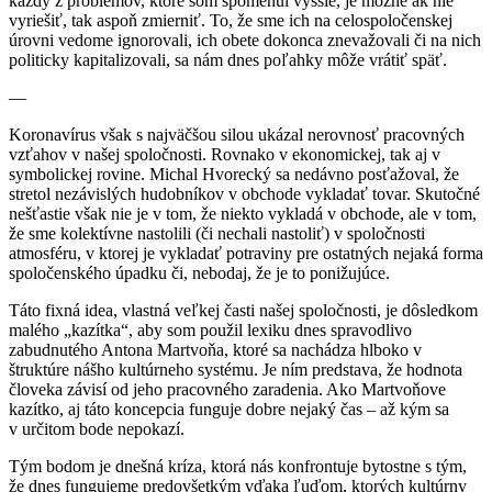
každý z problémov, ktoré som spomenul vyššie, je možné ak nie
vyriešiť, tak aspoň zmierniť. To, že sme ich na celospoločenskej
úrovni vedome ignorovali, ich obete dokonca znevažovali či na nich
politicky kapitalizovali, sa nám dnes poľahky môže vrátiť späť.
—
Koronavírus však s najväčšou silou ukázal nerovnosť pracovných
vzťahov v našej spoločnosti. Rovnako v ekonomickej, tak aj v
symbolickej rovine. Michal Hvorecký sa nedávno posťažoval, že
stretol nezávislých hudobníkov v obchode vykladať tovar. Skutočné
nešťastie však nie je v tom, že niekto vykladá v obchode, ale v tom,
že sme kolektívne nastolili (či nechali nastoliť) v spoločnosti
atmosféru, v ktorej je vykladať potraviny pre ostatných nejaká forma
spoločenského úpadku či, nebodaj, že je to ponižujúce.
Táto fixná idea, vlastná veľkej časti našej spoločnosti, je dôsledkom
malého „kazítka“, aby som použil lexiku dnes spravodlivo
zabudnutého Antona Martvoňa, ktoré sa nachádza hlboko v
štruktúre nášho kultúrneho systému. Je ním predstava, že hodnota
človeka závisí od jeho pracovného zaradenia. Ako Martvoňove
kazítko, aj táto koncepcia funguje dobre nejaký čas – až kým sa
v určitom bode nepokazí.
Tým bodom je dnešná kríza, ktorá nás konfrontuje bytostne s tým,
že dnes fungujeme predovšetkým vďaka ľuďom, ktorých kultúrny