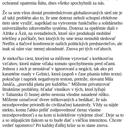
ochranné opatrenia štátu, dnes všetko spochybnili za nás.
Že sa sem vírus dostal prostredníctvom globalizovaných sietí nie je
až taký problém ako to, že sme doteraz neboli schopní efektívne
tieto siete využiť, napríklad na vytvorenie funkčného a solidárneho
univerzálneho zdravotného systému. Doteraz sa epidémie diali v
Afrike a Ázii, na svetadieloch, ktoré síce produkujú mobilné
telefóny a počítače, bez ktorých by sme teraz nemohli sledovať
Netflix a tlačové konferencie našich politických predstaviteľov, ale
inak sú nám viac menej ukradnuté. Znova pri tých vzťahoch.
Je niekoľko ciest, ktorými sa môžeme vyrovnať s krehkosťou
vzťahov, ktorú máme vďaka tomuto spochybneniu pred očami.
Jednou z nich je neustávať v ignorovaní a negácii, tak ako pri
karanténe osady v Gelnici, ktorá (aspoň v čase písania tohto textu)
pokračuje i napriek negatívnym testom, pretože, slovami Mila
Janáča, „pravidlá platia pre každého.“ Môžeme privatizovať
štruktúrne problémy, hľadať vinníkov v tých, ktorí lyžujú
v Taliansku či Jasnej alebo nenosia vhodne nasadené rúško.
Môžeme označovať dvere infikovaných a bedákať, že nás
nezodpovedne priviedli do civilizačnej katastrofy. Vždy sa nájde
niekto, komu ľahko prišiť zodpovednosť (teraz vlastne
nezodpovednosť) a na kom si kolektívne vylejeme zlosť. Deje sa to
a so stúpajúcim tlakom sa to bude diať s väčšou intenzitou. Chcete
vedieť tajomstvo? Pri každej ďalšej kríze sa to stane znova.