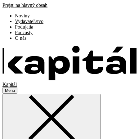
Prejsť na hlavný obsah
Noviny
Vydavateľstvo
Podujatia
Podcasty
O nás
Kapitál
Menu