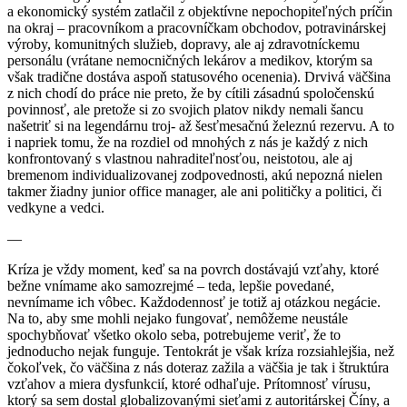
a ekonomický systém zatlačil z objektívne nepochopiteľných príčin
na okraj – pracovníkom a pracovníčkam obchodov, potravinárskej
výroby, komunitných služieb, dopravy, ale aj zdravotníckemu
personálu (vrátane nemocničných lekárov a medikov, ktorým sa
však tradične dostáva aspoň statusového ocenenia). Drvivá väčšina
z nich chodí do práce nie preto, že by cítili zásadnú spoločenskú
povinnosť, ale pretože si zo svojich platov nikdy nemali šancu
našetriť si na legendárnu troj- až šesťmesačnú železnú rezervu. A to
i napriek tomu, že na rozdiel od mnohých z nás je každý z nich
konfrontovaný s vlastnou nahraditeľnosťou, neistotou, ale aj
bremenom individualizovanej zodpovednosti, akú nepozná nielen
takmer žiadny junior office manager, ale ani političky a politici, či
vedkyne a vedci.
—
Kríza je vždy moment, keď sa na povrch dostávajú vzťahy, ktoré
bežne vnímame ako samozrejmé – teda, lepšie povedané,
nevnímame ich vôbec. Každodennosť je totiž aj otázkou negácie.
Na to, aby sme mohli nejako fungovať, nemôžeme neustále
spochybňovať všetko okolo seba, potrebujeme veriť, že to
jednoducho nejak funguje. Tentokrát je však kríza rozsiahlejšia, než
čokoľvek, čo väčšina z nás doteraz zažila a väčšia je tak i štruktúra
vzťahov a miera dysfunkcií, ktoré odhaľuje. Prítomnosť vírusu,
ktorý sa sem dostal globalizovanými sieťami z autoritárskej Číny, a