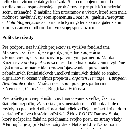
reflexiu environmentálnych otázok. Snaha o spojenie umenia
s reflexiou celospoločenských problémov je pre poľskú umeleckú
scénu príznačná. Z najsilnejších programov a výstav, ktoré som mala
možnosť navštíviť, by som spomenula
Lokal 30
, galériu
Piktogram
,
či
Pola Magnetyczne
s charizmatickými galeristkami a galeristami,
ktorí sú zároveň odborníkmi vo svojej špecializácii.
Politické rošády
Pre podporu nezávislých projektov sa využíva fond Adama
Mickiewicza, či európske granty, prípadne kooperácia
s komerčnými, či zahraničnými galerijnými partnermi. Marika
Kuzmic z
Fundacja Arton
sa dnes ako jedna z mála venuje výlučne
výskumu – primárne ide o znovuobjavovanie a prezentáciu
zabudnutých feministických umelkýň minulých dekád so snahou
digitalizovať obsah v rámci projektu
Forgotten Heritage – European
Avantgarde
online. V súčasnosti spolupracuje s partnermi
z Nemecka, Chorvátska, Belgicka a Estónska.
Predovšetkým verejné inštitúcie, financované z veľkej časti zo
štátneho rozpočtu, však ostávajú v neustálom napätí pokiaľ ide o
rošády na postoch riaditeľov a riaditeliek veľkých múzeí. Príkladom
je riaditeľ múzea histórie poľských Židov
POLIN
Dariusz Stola,
ktorý neúspešne čaká na požehnanie svojho postu zo strany vlády.
Alarmujúci je aj príklad cenzúry diela Natialie LL v Národnom