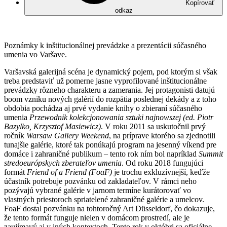
Kopírovať
odkaz
Poznámky k inštitucionálnej prevádzke a prezentácii súčasného
umenia vo Varšave.
Varšavská galerijná scéna je dynamický pojem, pod ktorým si však
treba predstaviť už pomerne jasne vyprofilované inštitucionálne
prevádzky rôzneho charakteru a zamerania. Jej protagonisti datujú
boom vzniku nových galérií do rozpätia poslednej dekády a z toho
obdobia pochádza aj prvé vydanie knihy o zbieraní súčasného
umenia
Przewodnik kolekcjonowania sztuki najnowszej (ed. Piotr
Bazylko, Krzysztof Masiewicz)
. V roku 2011 sa uskutočnil prvý
ročník
Warsaw Gallery Weekend
, na príprave ktorého sa zjednotili
tunajšie galérie, ktoré tak ponúkajú program na jesenný víkend pre
domáce i zahraničné publikum – tento rok ním bol napríklad
Summit
stredoeurópskych zberateľov umenia
. Od roku 2018 fungujúci
formát
Friend of a Friend (FoaF)
je trochu exkluzívnejší, keďže
účastník potrebuje pozvánku od zakladateľov. V rámci neho
pozývajú vybrané galérie v jarnom termíne kurátorovať vo
vlastných priestoroch spriatelené zahraničné galérie a umelcov.
FoaF dostal pozvánku na tohtoročný Art Düsseldorf, čo dokazuje,
že tento formát funguje nielen v domácom prostredí, ale je
zaujímavý aj v iných kontextoch. Tento rok v októbri sa oficiálne