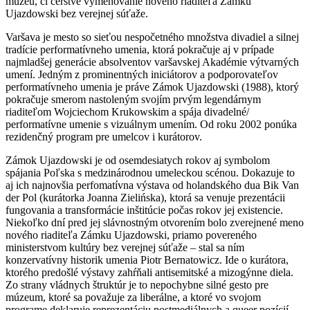
múzeu, či čerstvé vymenovanie nového riaditeľa Zámku
Ujazdowski bez verejnej súťaže.
Varšava je mesto so sieťou nespočetného množstva divadiel a silnej
tradície performatívneho umenia, ktorá pokračuje aj v prípade
najmladšej generácie absolventov varšavskej Akadémie výtvarných
umení. Jedným z prominentných iniciátorov a podporovateľov
performatívneho umenia je práve Zámok Ujazdowski (1988), ktorý
pokračuje smerom nastoleným svojím prvým legendárnym
riaditeľom Wojciechom Krukowskim a spája divadelné/
performatívne umenie s vizuálnym umením. Od roku 2002 ponúka
rezidenčný program pre umelcov i kurátorov.
Zámok Ujazdowski je od osemdesiatych rokov aj symbolom
spájania Poľska s medzinárodnou umeleckou scénou. Dokazuje to
aj ich najnovšia perfomatívna výstava od holandského dua Bik Van
der Pol (kurátorka Joanna Zielińska), ktorá sa venuje prezentácii
fungovania a transformácie inštitúcie počas rokov jej existencie.
Niekoľko dní pred jej slávnostným otvorením bolo zverejnené meno
nového riaditeľa Zámku Ujazdowski, priamo povereného
ministerstvom kultúry bez verejnej súťaže – stal sa ním
konzervatívny historik umenia Piotr Bernatowicz. Ide o kurátora,
ktorého predošlé výstavy zahŕňali antisemitské a mizogýnne diela.
Zo strany vládnych štruktúr je to nepochybne silné gesto pre
múzeum, ktoré sa považuje za liberálne, a ktoré vo svojom
programe deklaruje reprezentáciu postmediálnych a queer pozícií.