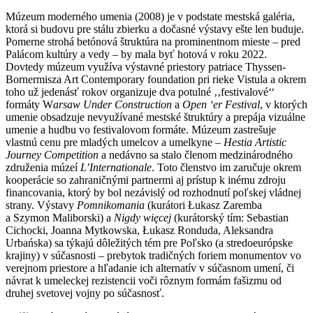
Múzeum moderného umenia (2008) je v podstate mestská galéria,
ktorá si budovu pre stálu zbierku a dočasné výstavy ešte len buduje.
Pomerne strohá betónová štruktúra na prominentnom mieste – pred
Palácom kultúry a vedy – by mala byť hotová v roku 2022.
Dovtedy múzeum využíva výstavné priestory patriace Thyssen-
Bornermisza Art Contemporary foundation pri rieke Vistula a okrem
toho už jedenásť rokov organizuje dva potulné ‚‚festivalové‘‘
formáty W
arsaw Under Construction
a
Open ‘er Festival
, v ktorých
umenie obsadzuje nevyužívané mestské štruktúry a prepája vizuálne
umenie a hudbu vo festivalovom formáte. Múzeum zastrešuje
vlastnú cenu pre mladých umelcov a umelkyne –
Hestia Artistic
Journey Competition
a nedávno sa stalo členom medzinárodného
združenia múzeí
L’Internationale
. Toto členstvo im zaručuje okrem
kooperácie so zahraničnými partnermi aj prístup k inému zdroju
financovania, ktorý by bol nezávislý od rozhodnutí poľskej vládnej
strany. Výstavy
Pomnikomania
(kurátori Łukasz Zaremba
a Szymon Maliborski) a
Nigdy więcej
(kurátorský tím: Sebastian
Cichocki, Joanna Mytkowska, Łukasz Ronduda, Aleksandra
Urbańska) sa týkajú dôležitých tém pre Poľsko (a stredoeurópske
krajiny) v súčasnosti – prebytok tradičných foriem monumentov vo
verejnom priestore a hľadanie ich alternatív v súčasnom umení, či
návrat k umeleckej rezistencii voči rôznym formám fašizmu od
druhej svetovej vojny po súčasnosť.