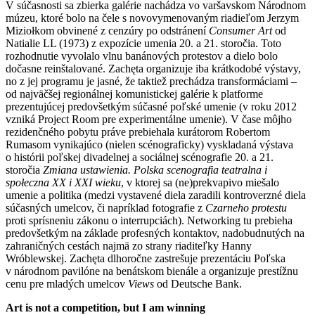
V súčasnosti sa zbierka galérie nachádza vo varšavskom Národnom
múzeu, ktoré bolo na čele s novovymenovaným riadieľom Jerzym
Miziołkom obvinené z cenzúry po odstránení
Consumer Art
od
Natialie LL (1973) z expozície umenia 20. a 21. storočia. Toto
rozhodnutie vyvolalo vlnu banánových protestov a dielo bolo
dočasne reinštalované. Zachęta organizuje iba krátkodobé výstavy,
no z jej programu je jasné, že taktiež prechádza transformáciami –
od najväčšej regionálnej komunistickej galérie k platforme
prezentujúcej predovšetkým súčasné poľské umenie (v roku 2012
vzniká Project Room pre experimentálne umenie). V čase môjho
rezidenčného pobytu práve prebiehala kurátorom Robertom
Rumasom vynikajúco (nielen scénograficky) vyskladaná výstava
o histórii poľskej divadelnej a sociálnej scénografie 20. a 21.
storočia
Zmiana ustawienia. Polska scenografia teatralna i
społeczna XX i XXI wieku
, v ktorej sa (ne)prekvapivo miešalo
umenie a politika (medzi vystavené diela zaradili kontroverzné diela
súčasných umelcov, či napríklad fotografie z
Czarneho protestu
proti sprísneniu zákonu o interrupciách). Networking tu prebieha
predovšetkým na základe profesných kontaktov, nadobudnutých na
zahraničných cestách najmä zo strany riaditeľky Hanny
Wróblewskej. Zachęta dlhoročne zastrešuje prezentáciu Poľska
v národnom pavilóne na benátskom bienále a organizuje prestížnu
cenu pre mladých umelcov
Views
od Deutsche Bank.
Art is not a competition, but I am winning