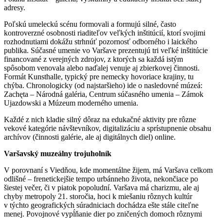
adresy.
Poľskú umeleckú scénu formovali a formujú silné, často
kontroverzné osobnosti riaditeľov veľkých inštitúcií, ktorí svojimi
rozhodnutiami dokážu strhnúť pozornosť odborného i laického
publika. Súčasné umenie vo Varšave prezentujú tri veľké inštitúcie
financované z verejných zdrojov, z ktorých sa každá istým
spôsobom venovala alebo naďalej venuje aj zbierkovej činnosti.
Formát Kunsthalle, typický pre nemecky hovoriace krajiny, tu
chýba. Chronologicky (od najstaršieho) ide o nasledovné múzeá:
Zachęta – Národná galéria, Centrum súčasného umenia – Zámok
Ujazdowski a Múzeum moderného umenia.
Každé z nich kladie silný dôraz na edukačné aktivity pre rôzne
vekové kategórie návštevníkov, digitalizáciu a sprístupnenie obsahu
archívov (činnosti galérie, ale aj digitálnych diel) online.
Varšavský muzeálny trojuholník
V porovnaní s Viedňou, kde momentálne žijem, má Varšava celkom
odlišné – frenetickejšie tempo urbánneho života, nekončiace po
šiestej večer, či v piatok popoludní. Varšava má charizmu, ale aj
chyby metropoly 21. storočia, hoci k miešaniu rôznych kultúr
v týchto geografických súradniciach dochádza ešte stále citeľne
menej. Povojnové vypĺňanie dier po zničených domoch rôznymi