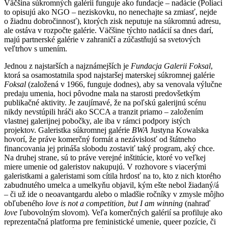
Väčšina súkromných galérií funguje ako fundacje – nadácie (Poliaci
to opisujú ako NGO – neziskovku, no nenechajte sa zmiasť, nejde
o žiadnu dobročinnosť), ktorých zisk neputuje na súkromnú adresu,
ale ostáva v rozpočte galérie. Väčšine týchto nadácií sa dnes darí,
majú partnerské galérie v zahraničí a zúčastňujú sa svetových
veľtrhov s umením.
Jednou z najstarších a najznámejších je
Fundacja Galerii Foksal
,
ktorá sa osamostatnila spod najstaršej materskej súkromnej galérie
Foksal
(založená v 1966, funguje dodnes), aby sa venovala výlučne
predaju umenia, hoci pôvodne mala na starosti predovšetkým
publikačné aktivity. Je zaujímavé, že na poľskú galerijnú scénu
nikdy nevstúpili hráči ako SCCA a tranzit priamo – založením
vlastnej galerijnej pobočky, ale iba v rámci podpory istých
projektov. Galeristka súkromnej galérie
BWA
Justyna Kowalska
hovorí, že práve komerčný formát a nezávislosť od štátneho
financovania jej prináša slobodu zostaviť taký program, aký chce.
Na druhej strane, sú to práve verejné inštitúcie, ktoré vo veľkej
miere umenie od galeristov nakupujú. V rozhovore s viacerými
galeristkami a galeristami som cítila hrdosť na to, kto z nich ktorého
zabudnutého umelca a umelkyňu objavil, kým ešte nebol žiadaný/á
– či už ide o neoavantgardu alebo o mladšie ročníky v zmysle môjho
obľubeného
love is not a competition, but I am winning
(nahraď
love
ľubovolným slovom). Veľa komerčných galérií sa profiluje ako
reprezentačná platforma pre feministické umenie, queer pozície, či