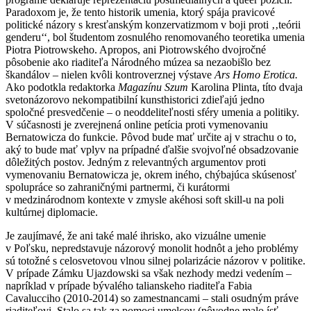
Paradoxom je, že tento historik umenia, ktorý spája pravicové
politické názory s kresťanským konzervatizmom v boji proti ‚‚teórii
genderu‘‘, bol študentom zosnulého renomovaného teoretika umenia
Piotra Piotrowskeho. Apropos, ani Piotrowského dvojročné
pôsobenie ako riaditeľa Národného múzea sa nezaobišlo bez
škandálov – nielen kvôli kontroverznej výstave
Ars Homo Erotica.
Ako podotkla redaktorka
Magazínu Szum
Karolina Plinta, títo dvaja
svetonázorovo nekompatibilní kunsthistorici zdieľajú jedno
spoločné presvedčenie – o neoddeliteľnosti sféry umenia a politiky.
V súčasnosti je zverejnená online petícia proti vymenovaniu
Bernatowicza do funkcie. Pôvod bude mať určite aj v strachu o to,
aký to bude mať vplyv na prípadné ďalšie svojvoľné obsadzovanie
dôležitých postov. Jedným z relevantných argumentov proti
vymenovaniu Bernatowicza je, okrem iného, chýbajúca skúsenosť
spolupráce so zahraničnými partnermi, či kurátormi
v medzinárodnom kontexte v zmysle akéhosi soft skill-u na poli
kultúrnej diplomacie.
Je zaujímavé, že ani také malé ihrisko, ako vizuálne umenie
v Poľsku, nepredstavuje názorový monolit hodnôt a jeho problémy
sú totožné s celosvetovou vlnou silnej polarizácie názorov v politike.
V prípade Zámku Ujazdowski sa však nezhody medzi vedením –
napríklad v prípade bývalého talianskeho riaditeľa Fabia
Cavalucciho (2010-2014) so zamestnancami – stali osudným práve
riaditeľovi. Stalo sa tak za pomoci umelcov (pôvodne malo ísť