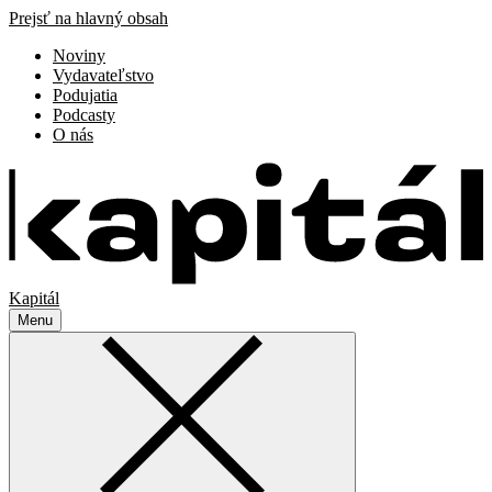
Prejsť na hlavný obsah
Noviny
Vydavateľstvo
Podujatia
Podcasty
O nás
Kapitál
Menu