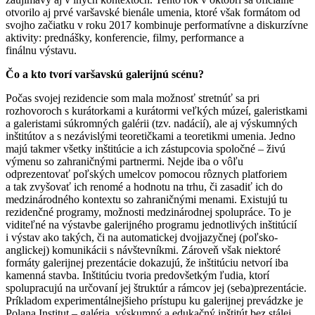
otvorilo aj prvé varšavské bienále umenia, ktoré však formátom od
svojho začiatku v roku 2017 kombinuje performatívne a diskurzívne
aktivity: prednášky, konferencie, filmy, performance a
finálnu výstavu.
Čo a kto tvorí varšavskú galerijnú scénu?
Počas svojej rezidencie som mala možnosť stretnúť sa pri
rozhovoroch s kurátorkami a kurátormi veľkých múzeí, galeristkami
a galeristami súkromných galérii (tzv. nadácií), ale aj výskumných
inštitútov a s nezávislými teoretičkami a teoretikmi umenia. Jedno
majú takmer všetky inštitúcie a ich zástupcovia spoločné – živú
výmenu so zahraničnými partnermi. Nejde iba o vôľu
odprezentovať poľských umelcov pomocou rôznych platforiem
a tak zvyšovať ich renomé a hodnotu na trhu, či zasadiť ich do
medzinárodného kontextu so zahraničnými menami. Existujú tu
rezidenčné programy, možnosti medzinárodnej spolupráce. To je
viditeľné na výstavbe galerijného programu jednotlivých inštitúcií
i výstav ako takých, či na automatickej dvojjazyčnej (poľsko-
anglickej) komunikácii s návštevníkmi. Zároveň však niektoré
formáty galerijnej prezentácie dokazujú, že inštitúciu netvorí iba
kamenná stavba. Inštitúciu tvoria predovšetkým ľudia, ktorí
spolupracujú na určovaní jej štruktúr a rámcov jej (seba)prezentácie.
Príkladom experimentálnejšieho prístupu ku galerijnej prevádzke je
Polana Institut – galéria, výskumný a edukačný inštitút bez stálej