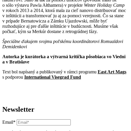
o sólo výstavu Pawla Ałthamera) v projekte
Winter Holiday Camp
v rokoch 2013 a 2014, ktorá mala za cieľ nanovo distribuovať moc
v inštitúcii a transformovať ju aj za pomoci verejnosti. Čo sa stane
v prípade Bernatowicza a Zámku Ujazdowski, môže byť
rozhodujúce aj pre ďalšie inštitúcie v budúcnosti. Musíme však
počkať, kým sa Merkúr dostane z retrográdnej fázy.
Špeciálne ďakujem svojmu poľskému koordinátorovi Romualdovi
Demidenkovi
Autorka je kurátorka a výtvarná kritička pôsobiaca vo Viedni
a v Bratislave
Text bol napísaný a publikovaný v rámci programu
East Art Mags
s podporou
International Visegrad Fund
Newsletter
Email*