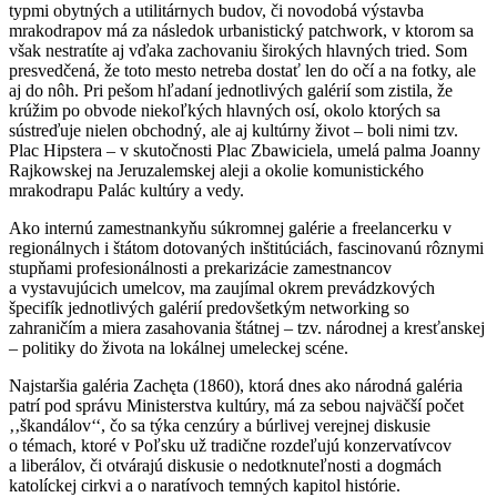
typmi obytných a utilitárnych budov, či novodobá výstavba
mrakodrapov má za následok urbanistický patchwork, v ktorom sa
však nestratíte aj vďaka zachovaniu širokých hlavných tried. Som
presvedčená, že toto mesto netreba dostať len do očí a na fotky, ale
aj do nôh. Pri pešom hľadaní jednotlivých galérií som zistila, že
krúžim po obvode niekoľkých hlavných osí, okolo ktorých sa
sústreďuje nielen obchodný, ale aj kultúrny život – boli nimi tzv.
Plac Hipstera – v skutočnosti Plac Zbawiciela, umelá palma Joanny
Rajkowskej na Jeruzalemskej aleji a okolie komunistického
mrakodrapu Palác kultúry a vedy.
Ako internú zamestnankyňu súkromnej galérie a freelancerku v
regionálnych i štátom dotovaných inštitúciách, fascinovanú rôznymi
stupňami profesionálnosti a prekarizácie zamestnancov
a vystavujúcich umelcov, ma zaujímal okrem prevádzkových
špecifík jednotlivých galérií predovšetkým networking so
zahraničím a miera zasahovania štátnej – tzv. národnej a kresťanskej
– politiky do života na lokálnej umeleckej scéne.
Najstaršia galéria Zachęta (1860), ktorá dnes ako národná galéria
patrí pod správu Ministerstva kultúry, má za sebou najväčší počet
‚‚škandálov‘‘, čo sa týka cenzúry a búrlivej verejnej diskusie
o témach, ktoré v Poľsku už tradične rozdeľujú konzervatívcov
a liberálov, či otvárajú diskusie o nedotknuteľnosti a dogmách
katolíckej cirkvi a o naratívoch temných kapitol histórie.