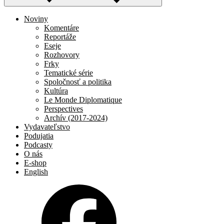
Noviny
Komentáre
Reportáže
Eseje
Rozhovory
Frky
Tematické série
Spoločnosť a politika
Kultúra
Le Monde Diplomatique
Perspectives
Archív (2017-2024)
Vydavateľstvo
Podujatia
Podcasty
O nás
E-shop
English