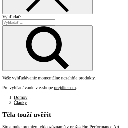
Vyhľadať:
Vaše vyhľadávanie momentálne nezahŕňa produkty.
Pre vyhľadávanie v e-shope
prejdite sem
.
Domov
Články
Těla
touží
uvěřit
Streamujte premiéru videozáznamů z pražského Performance Art