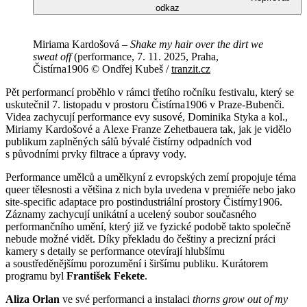
odkaz
Miriama Kardošová –
Shake my hair over the dirt we
sweat off
(performance, 7. 11. 2025, Praha,
Čistírna1906 © Ondřej Kubeš /
tranzit.cz
Pět performancí proběhlo v rámci třetího ročníku festivalu, který se
uskutečnil 7. listopadu v prostoru Čistírna1906 v Praze-Bubenči.
Videa zachycují performance evy susové, Dominika Styka a kol.,
Miriamy Kardošové a Alexe Franze Zehetbauera tak, jak je vidělo
publikum zaplněných sálů bývalé čistírny odpadních vod
s původními prvky filtrace a úpravy vody.
Performance umělců a umělkyní z evropských zemí propojuje téma
queer tělesnosti a většina z nich byla uvedena v premiéře nebo jako
site-specific adaptace pro postindustriální prostory Čistírny1906.
Záznamy zachycují unikátní a ucelený soubor současného
performančního umění, který již ve fyzické podobě takto společně
nebude možné vidět. Díky překladu do češtiny a precizní práci
kamery s detaily se performance otevírají hlubšímu
a soustředěnějšímu porozumění i širšímu publiku. Kurátorem
programu byl
František Fekete
.
Aliza Orlan
ve své performanci a instalaci
thorns grow out of my