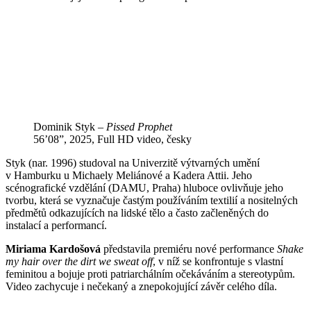
Dominik Styk –
Pissed Prophet
56’08”, 2025, Full HD video, česky
Styk (nar. 1996) studoval na Univerzitě výtvarných umění
v Hamburku u Michaely Meliánové a Kadera Attii. Jeho
scénografické vzdělání (DAMU, Praha) hluboce ovlivňuje jeho
tvorbu, která se vyznačuje častým používáním textilií a nositelných
předmětů odkazujících na lidské tělo a často začleněných do
instalací a performancí.
Miriama Kardošová
představila premiéru nové performance
Shake
my hair over the dirt we sweat off
, v níž se konfrontuje s vlastní
feminitou a bojuje proti patriarchálním očekáváním a stereotypům.
Video zachycuje i nečekaný a znepokojující závěr celého díla.