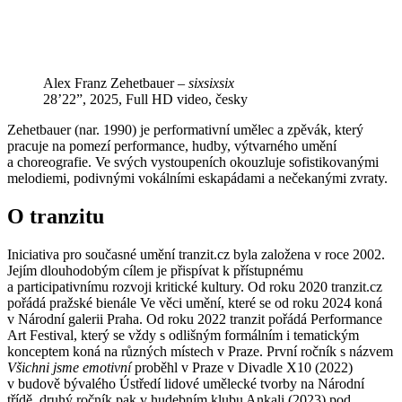
Alex Franz Zehetbauer –
sixsixsix
28’22”, 2025, Full HD video, česky
Zehetbauer (nar. 1990) je performativní umělec a zpěvák, který
pracuje na pomezí performance, hudby, výtvarného umění
a choreografie. Ve svých vystoupeních okouzluje sofistikovanými
melodiemi, podivnými vokálními eskapádami a nečekanými zvraty.
O tranzitu
Iniciativa pro současné umění tranzit.cz byla založena v roce 2002.
Jejím dlouhodobým cílem je přispívat k přístupnému
a participativnímu rozvoji kritické kultury. Od roku 2020 tranzit.cz
pořádá pražské bienále Ve věci umění, které se od roku 2024 koná
v Národní galerii Praha. Od roku 2022 tranzit pořádá Performance
Art Festival, který se vždy s odlišným formálním i tematickým
konceptem koná na různých místech v Praze. První ročník s názvem
Všichni jsme emotivní
proběhl v Praze v Divadle X10 (2022)
v budově bývalého Ústředí lidové umělecké tvorby na Národní
třídě, druhý ročník pak v hudebním klubu Ankali (2023) pod