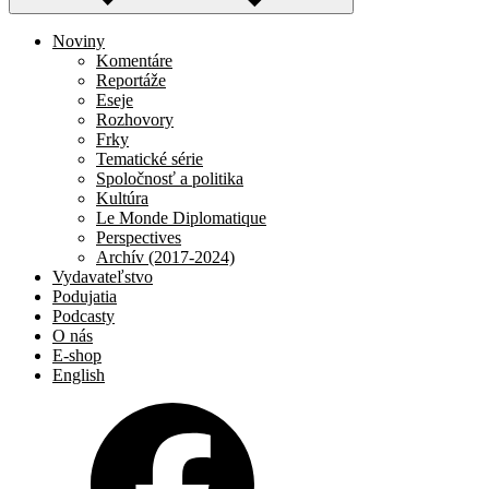
Noviny
Komentáre
Reportáže
Eseje
Rozhovory
Frky
Tematické série
Spoločnosť a politika
Kultúra
Le Monde Diplomatique
Perspectives
Archív (2017-2024)
Vydavateľstvo
Podujatia
Podcasty
O nás
E-shop
English