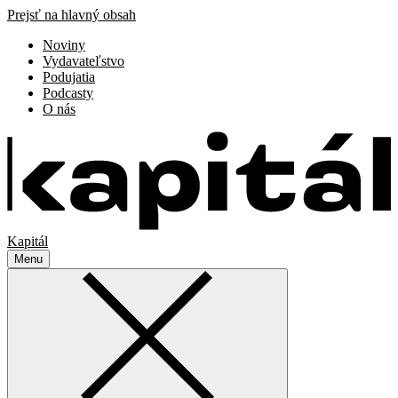
Prejsť na hlavný obsah
Noviny
Vydavateľstvo
Podujatia
Podcasty
O nás
Kapitál
Menu