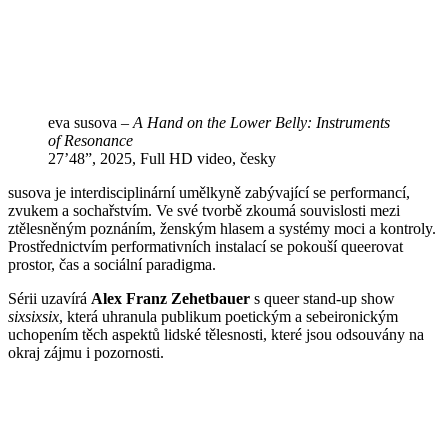
eva susova –
A Hand on the Lower Belly: Instruments
of Resonance
27’48”, 2025, Full HD video, česky
susova je interdisciplinární umělkyně zabývající se performancí,
zvukem a sochařstvím. Ve své tvorbě zkoumá souvislosti mezi
ztělesněným poznáním, ženským hlasem a systémy moci a kontroly.
Prostřednictvím performativních instalací se pokouší queerovat
prostor, čas a sociální paradigma.
Sérii uzavírá
Alex Franz Zehetbauer
s queer stand-up show
sixsixsix
, která uhranula publikum poetickým a sebeironickým
uchopením těch aspektů lidské tělesnosti, které jsou odsouvány na
okraj zájmu i pozornosti.