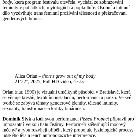
body
, která program festivalu otevřela, vychází ze zobrazování
feminity v pohádkách, mytologiích a popkultuře. Osobní a intimní
dílo vyzdvihuje trans feminní prožívání tělesnosti a překračování
genderových hranic.
Aliza Orlan –
thorns grow out of my body
21’22”, 2025, Full HD video, česky
Orlan (nar. 1990) je vizuální umělkyně působící v Bratislavě, která
se věnuje kresbě, textilním instalacím, performanci a poezii. Ve své
tvorbě se zabývá tématy genderové identity, tělesné intimity,
sexuality, transformace a kritiky binárnosti.
Dominik Styk a kol.
svou performanci
Pissed Prophet
připravil pro
impozantní Velkou halu čistírny. Performeři ztělesňující močový
měchýř a rybu rozvíjejí příběh, který propojuje fyziologické procesy
lidského těla a jejich antropologické interpretace.