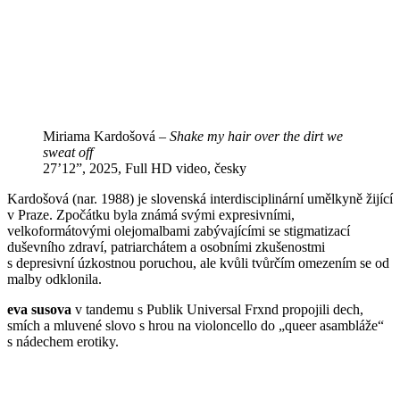
Miriama Kardošová –
Shake my hair over the dirt we
sweat off
27’12”, 2025, Full HD video, česky
Kardošová (nar. 1988) je slovenská interdisciplinární umělkyně žijící
v Praze. Zpočátku byla známá svými expresivními,
velkoformátovými olejomalbami zabývajícími se stigmatizací
duševního zdraví, patriarchátem a osobními zkušenostmi
s depresivní úzkostnou poruchou, ale kvůli tvůrčím omezením se od
malby odklonila.
eva susova
v tandemu s Publik Universal Frxnd propojili dech,
smích a mluvené slovo s hrou na violoncello do „queer asambláže“
s nádechem erotiky.