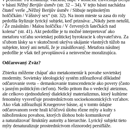
v básni
Něžný Berijův úsměv
(str. 32 – 34). V tejto básni nachádza
čitateľ verše „Něžný Berijův úsměv / Slibuje neplnoletým
holčičkám / Vášnivý sex“ (str. 32). Na inom mieste sa zasa do roly
pedofila štylizuje lyrický subjekt, keď priznáva: „Nikdy jsem netušil,
/ Že znásilním / Malou holčičku / V červených šatečkách nad
kolena“ (str. 41). Akt pedofílie je tu možné interpretovať ako
metaforu vzťahu sovietskej politickej byrokracie k obyvateľstvu. Za
sľubom lásky sa v skutočnosti ukrýva ukájanie vlastných túžob na
subjekte, ktorý ani netuší, že je znásilňovaný. Metafora násilnej
pedofílie je však tiež prvoplánová a neinvenčne moralizujúca.
Odčarovaný Zväz?
Zbierku môžeme chápať ako metakomentár k povahe sovietskej
modernity. Sovietsky ideologický systém zdôrazňoval dôkladné
odčarovanie sveta – demaskovanie transcendencie ako povery (často
s jasným politickým cieľom). Nešlo pritom iba o vedecký ateizmus,
ale celkovo zjednodušený dialektický materializmus, ktorý kultúrne
fenomény vysvetľuje prostredníctvom socioekonomických vzťahov.
Ako však zdôrazňujú Kruegerove básne, aj v tomto údajne
odčarovanom svete hrali kľúčovú úlohu rôzne mýty a kulty s
náboženskou povahou, ktorých úlohou bolo komunikovať
a naturalizovať štruktúry autority a hierarchie. Lyrický subjekt tieto
mýty denaturalizuje prostredníctvom rôznorodej persifláže.