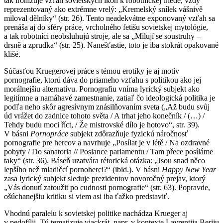
tak ironizuje vzťah sovietskych ikon k robotníckej triede, vždy
reprezentovaný ako extrémne vrelý: „Kremelský snílek vášnivě
miloval dělníky“ (str. 26). Tento neadekvátne exponovaný vzťah sa
prenáša aj do sféry práce, vrcholného fetišu sovietskej mytológie,
a tak robotníci neobsluhujú stroje, ale sa „Milují se soustruhy –
drsně a zprudka“ (str. 25). Nanešťastie, toto je iba stokrát opakované
klišé.
Súčasťou Kruegerovej práce s témou erotiky je aj motív
pornografie, ktorú dáva do priameho vzťahu s politikou ako jej
morálnejšiu alternatívu. Pornografiu vníma lyrický subjekt ako
legitímne a namáhavé zamestnanie, zatiaľ čo ideologická politika je
podľa neho skôr agresívnym znásilňovaním sveta („Až budu svůj
úd vrážet do zadnice tohoto světa / A trhat jeho konečník / (…) /
Tehdy budu moci říct, / Že mistrovské dílo je hotovo“, str. 39).
V básni
Pornopráce
subjekt zdôrazňuje fyzickú náročnosť
pornografie pre hercov a navrhuje „Posílat je v létě / Na ozdravné
pobyty / Do sanatoria // Poslance parlamentu / Tam přece posíláme
taky“ (str. 36). Báseň uzatvára rétorická otázka: „Jsou snad něco
lepšího než mladičcí pornoherci?“ (ibid.). V básni
Happy New Year
zasa lyrický subjekt sleduje prezidentov novoročný prejav, ktorý
„Vás donutí zatoužit po cudnosti pornografie“ (str. 63). Popravde,
ošúchanejšiu kritiku si viem asi iba ťažko predstaviť.
Vhodnú paralelu k sovietskej politike nachádza Krueger aj
v pedofílii. Tú tematizuje viackrát, napr. v kontexte Lavrentija Beriju