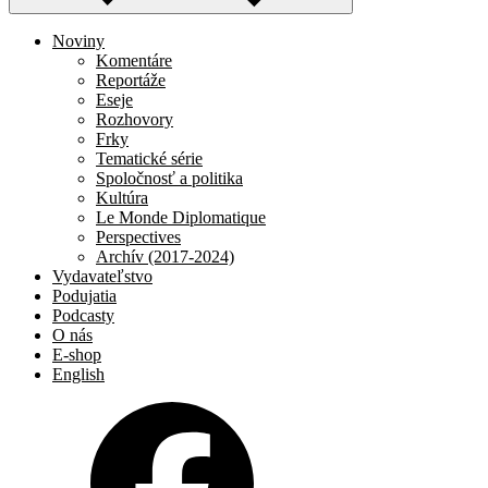
Noviny
Komentáre
Reportáže
Eseje
Rozhovory
Frky
Tematické série
Spoločnosť a politika
Kultúra
Le Monde Diplomatique
Perspectives
Archív (2017-2024)
Vydavateľstvo
Podujatia
Podcasty
O nás
E-shop
English