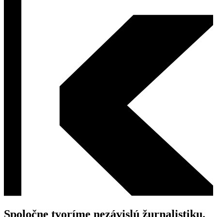
Spoločne tvoríme nezávislú žurnalistiku.