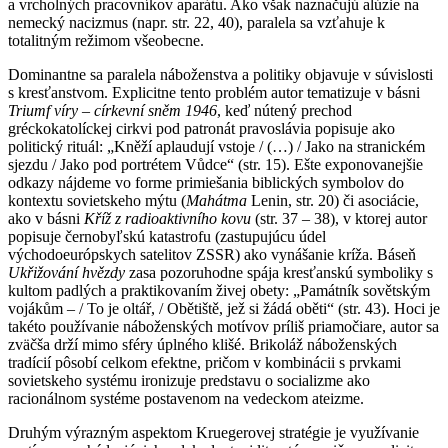
a vrcholných pracovníkov aparátu. Ako však naznačujú alúzie na
nemecký nacizmus (napr. str. 22, 40), paralela sa vzťahuje k
totalitným režimom všeobecne.
Dominantne sa paralela náboženstva a politiky objavuje v súvislosti
s kresťanstvom. Explicitne tento problém autor tematizuje v básni
Triumf víry – církevní sněm 1946
, keď nútený prechod
gréckokatolíckej cirkvi pod patronát pravoslávia popisuje ako
politický rituál: „Kněží aplaudují vstoje / (…) / Jako na stranickém
sjezdu / Jako pod portrétem Vůdce“ (str. 15). Ešte exponovanejšie
odkazy nájdeme vo forme primiešania biblických symbolov do
kontextu sovietskeho mýtu (
Mahátma
Lenin, str. 20) či asociácie,
ako v básni
Kříž z radioaktivního kovu
(str. 37 – 38), v ktorej autor
popisuje černobyľskú katastrofu (zastupujúcu údel
východoeurópskych satelitov ZSSR) ako vynášanie kríža. Báseň
Ukřižování hvězdy
zasa pozoruhodne spája kresťanskú symboliky s
kultom padlých a praktikovaním živej obety: „Památník sovětským
vojákům – / To je oltář, / Obětiště, jež si žádá oběti“ (str. 43). Hoci je
takéto používanie náboženských motívov príliš priamočiare, autor sa
zväčša drží mimo sféry úplného klišé. Brikoláž náboženských
tradícií pôsobí celkom efektne, pričom v kombinácii s prvkami
sovietskeho systému ironizuje predstavu o socializme ako
racionálnom systéme postavenom na vedeckom ateizme.
Druhým výrazným aspektom Kruegerovej stratégie je využívanie