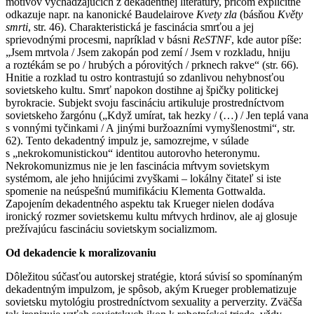
motívov vychádzajúcich z dekadentnej literatúry, pričom explicitne
odkazuje napr. na kanonické Baudelairove
Kvety zla
(básňou
Květy
smrti
, str. 46). Charakteristická je fascinácia smrťou a jej
sprievodnými procesmi, napríklad v básni
ReSTNF
, kde autor píše:
„Jsem mrtvola / Jsem zakopán pod zemí / Jsem v rozkladu, hniju
a roztékám se po / hrubých a pórovitých / prknech rakve“ (str. 66).
Hnitie a rozklad tu ostro kontrastujú so zdanlivou nehybnosťou
sovietskeho kultu. Smrť napokon dostihne aj špičky politickej
byrokracie. Subjekt svoju fascináciu artikuluje prostredníctvom
sovietskeho žargónu („Když umírat, tak hezky / (…) / Jen teplá vana
s vonnými tyčinkami / A jinými buržoazními vymyšlenostmi“, str.
62). Tento dekadentný impulz je, samozrejme, v súlade
s „nekrokomunistickou“ identitou autorovho heteronymu.
Nekrokomunizmus nie je len fascinácia mŕtvym sovietskym
systémom, ale jeho hnijúcimi zvyškami – lokálny čitateľ si iste
spomenie na neúspešnú mumifikáciu Klementa Gottwalda.
Zapojením dekadentného aspektu tak Krueger nielen dodáva
ironický rozmer sovietskemu kultu mŕtvych hrdinov, ale aj glosuje
prežívajúcu fascináciu sovietskym socializmom.
Od dekadencie k moralizovaniu
Dôležitou súčasťou autorskej stratégie, ktorá súvisí so spomínaným
dekadentným impulzom, je spôsob, akým Krueger problematizuje
sovietsku mytológiu prostredníctvom sexuality a perverzity. Zväčša