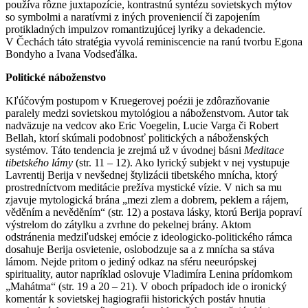
používa rôzne juxtapozície, kontrastnú syntézu sovietskych mýtov
so symbolmi a naratívmi z iných proveniencií či zapojením
protikladných impulzov romantizujúcej lyriky a dekadencie.
V Čechách táto stratégia vyvolá reminiscencie na ranú tvorbu Egona
Bondyho a Ivana Vodseďálka.
Politické náboženstvo
Kľúčovým postupom v Kruegerovej poézii je zdôrazňovanie
paralely medzi sovietskou mytológiou a náboženstvom. Autor tak
nadväzuje na vedcov ako Eric Voegelin, Lucie Varga či Robert
Bellah, ktorí skúmali podobnosť politických a náboženských
systémov. Táto tendencia je zrejmá už v úvodnej básni
Meditace
tibetského lámy
(str. 11 – 12). Ako lyrický subjekt v nej vystupuje
Lavrentij Berija v nevšednej štylizácii tibetského mnícha, ktorý
prostredníctvom meditácie prežíva mystické vízie. V nich sa mu
zjavuje mytologická brána „mezi zlem a dobrem, peklem a rájem,
věděním a nevěděním“ (str. 12) a postava lásky, ktorú Berija popraví
výstrelom do zátylku a zvrhne do pekelnej brány. Aktom
odstránenia medziľudskej emócie z ideologicko-politického rámca
dosahuje Berija osvietenie, oslobodzuje sa a z mnícha sa stáva
lámom. Nejde pritom o jediný odkaz na sféru neeurópskej
spirituality, autor napríklad oslovuje Vladimíra Lenina prídomkom
„Mahátma“ (str. 19 a 20 – 21). V oboch prípadoch ide o ironický
komentár k sovietskej hagiografii historických postáv hnutia