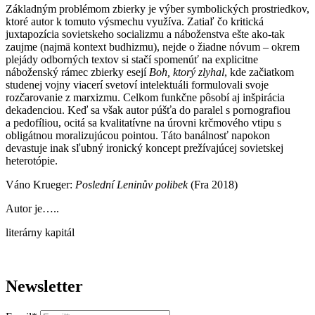
Základným problémom zbierky je výber symbolických prostriedkov,
ktoré autor k tomuto výsmechu využíva. Zatiaľ čo kritická
juxtapozícia sovietskeho socializmu a náboženstva ešte ako-tak
zaujme (najmä kontext budhizmu), nejde o žiadne nóvum – okrem
plejády odborných textov si stačí spomenúť na explicitne
náboženský rámec zbierky esejí
Boh, ktorý zlyhal
, kde začiatkom
studenej vojny viacerí svetoví intelektuáli formulovali svoje
rozčarovanie z marxizmu. Celkom funkčne pôsobí aj inšpirácia
dekadenciou. Keď sa však autor púšťa do paralel s pornografiou
a pedofíliou, ocitá sa kvalitatívne na úrovni krčmového vtipu s
obligátnou moralizujúcou pointou. Táto banálnosť napokon
devastuje inak sľubný ironický koncept prežívajúcej sovietskej
heterotópie.
Váno Krueger:
Poslední Leninův polibek
(Fra 2018)
Autor je…..
literárny kapitál
Newsletter