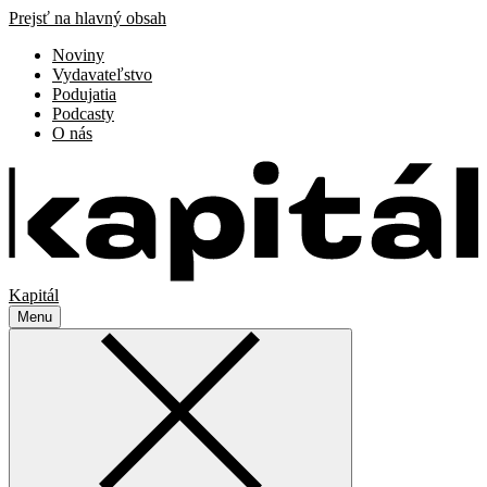
Prejsť na hlavný obsah
Noviny
Vydavateľstvo
Podujatia
Podcasty
O nás
Kapitál
Menu