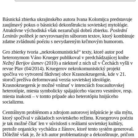
Básnická zbierka ukrajinského autora Ivana Kolomijca predstavuje
zaujímavý pokus o básnickú dekonštrukciu sovietskej mytológie.
Atraktívne východiská však nezaručujú dobrú zbierku.
Poslední
Leninův polibek
je nevyrovnaným súborom textov, ktorý kombinuje
zdatne zvládnutú poéziu s nevydareným krčmovým humorom.
Gro zbierky tvoria „nekrokomunistické“ texty, ktoré autor pod
heteronymom Váno Krueger publikoval v predchádzajúcej knihe
Nežný Berijov úsmev
(2010) a niektoré z nich už v Čechách vyšli v
revue Plav (04/2014). Kruegerov nekrokomunistický projekt
spočíva vo vytvorení fiktívnej obce Krasnokruegersk, kde v 21.
storočí prežíva deformovaná verzia sovietskej ideológie.
Krasnokruegersk je možné vnímať v intenciách foucaultovskej
heterotópie, miesta symbolicky spájajúceho viacero vesmírov, resp.
miesta inakosti – v tomto prípade ako heterotópiu hnijúceho
socializmu.
Centrálnym problémom a zdrojom autorovej inšpirácie je sila mýtu,
ktorý spočíval v základoch sovietskeho režimu. Kruegerovu poéziu
je tak možné čítať len v súvislosti s reáliami sovietskej kultúry,
pretože organicky vychádza z žánrov, ktoré tento systém generoval.
Dôležité však je, že ich autor problematizuje a dekonštruuje, pričom