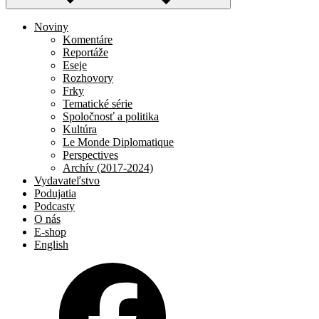
Noviny
Komentáre
Reportáže
Eseje
Rozhovory
Frky
Tematické série
Spoločnosť a politika
Kultúra
Le Monde Diplomatique
Perspectives
Archív (2017-2024)
Vydavateľstvo
Podujatia
Podcasty
O nás
E-shop
English