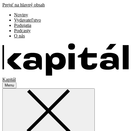
Prejsť na hlavný obsah
Noviny
Vydavateľstvo
Podujatia
Podcasty
O nás
Kapitál
Menu