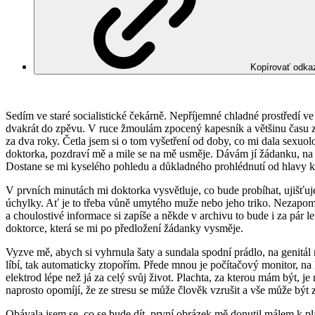
Kopírovať odka
Sedím ve staré socialistické čekárně. Nepříjemné chladné prostředí ve m
dvakrát do zpěvu. V ruce žmoulám zpocený kapesník a většinu času zír
za dva roky. Četla jsem si o tom vyšetření od doby, co mi dala sexuo
doktorka, pozdraví mě a mile se na mě usměje. Dávám jí žádanku, na k
Dostane se mi kyselého pohledu a důkladného prohlédnutí od hlavy k p
V prvních minutách mi doktorka vysvětluje, co bude probíhat, ujišťuje 
úchylky. Ať je to třeba vůně umytého muže nebo jeho triko. Nezapomen
a choulostivé informace si zapíše a někde v archivu to bude i za pár l
doktorce, která se mi po předložení žádanky vysměje.
Vyzve mě, abych si vyhrnula šaty a sundala spodní prádlo, na genitál
líbí, tak automaticky ztopořím. Přede mnou je počítačový monitor, na
elektrod lépe než já za celý svůj život. Plachta, za kterou mám být, 
naprosto opomíjí, že ze stresu se může člověk vzrušit a vše může být 
Obávala jsem se, co se bude dít, první obrázek mě donutil málem k pláč