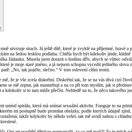
z
ně utvrzuje strach. Já ještě dítě, které je zvyklé na příjemné, hravé a p
ám na šedou lesklou podlahu. Chtěla bych být kdekoliv jinde, klidně b
ložka žádanku. Musela jsem dorazit o hodinu dřív, abych se vůbec odváž
teré je moje staré jméno, a já nejsem schopna vycedit jediného slova 
atě: „No, tak pojďte, slečno.“ V tom oslovení cítím ironii.
mě, že je vše zcela diskrétní. Diskrétní tak, že se na vás dívá cizí člo
e se mě zeptat, jak masturbuji a na co při tom myslím, jak si předsta
et a kdokoliv si to tam může přečíst. Nehledě na to, že něco takového j
 mi umístí spirálu, která má snímat sexuální aktivitu. Funguje to na p
 kterém mi postupně bude promítat obrázky, podle kterých údajně zjistí
je roztažená, takže kdykoliv by někdo vešel, tak mě uvidí nahou s chlad
zkreslené.
i. Oni mi pouštějí dětskou pornografii, za co mě mají?! To je jejich náz