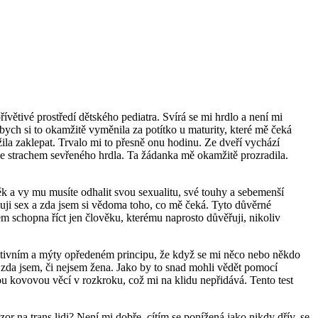
řívětivé prostředí dětského pediatra. Svírá se mi hrdlo a není mi
ych si to okamžitě vyměnila za potítko u maturity, které mě čeká
ila zaklepat. Trvalo mi to přesně onu hodinu. Ze dveří vychází
ze strachem sevřeného hrdla. Ta žádanka mě okamžitě prozradila.
věk a vy mu musíte odhalit svou sexualitu, své touhy a sebemenší
vuji sex a zda jsem si vědoma toho, co mě čeká. Tyto důvěrné
sem schopna říct jen člověku, kterému naprosto důvěřuji, nikoliv
rimitivním a mýty opředeném principu, že když se mi něco nebo někdo
, zda jsem, či nejsem žena. Jako by to snad mohli vědět pomocí
nou kovovou věcí v rozkroku, což mi na klidu nepřidává. Tento test
or na trans lidi? Není mi dobře, cítím se ponížená jako nikdy dřív, se