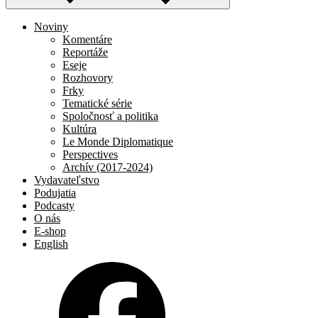
Noviny
Komentáre
Reportáže
Eseje
Rozhovory
Frky
Tematické série
Spoločnosť a politika
Kultúra
Le Monde Diplomatique
Perspectives
Archív (2017-2024)
Vydavateľstvo
Podujatia
Podcasty
O nás
E-shop
English