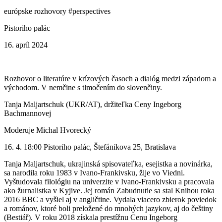
európske rozhovory #perspectives
Pistoriho palác
16. apríl 2024
Rozhovor o literatúre v krízových časoch a dialóg medzi západom a
východom. V nemčine s tlmočením do slovenčiny.
Tanja Maljartschuk (UKR/AT), držiteľka Ceny Ingeborg
Bachmannovej
Moderuje Michal Hvorecký
16. 4. 18:00 Pistoriho palác, Štefánikova 25, Bratislava
Tanja Maljartschuk, ukrajinská spisovateľka, esejistka a novinárka,
sa narodila roku 1983 v Ivano-Frankivsku, žije vo Viedni.
Vyštudovala filológiu na univerzite v Ivano-Frankivsku a pracovala
ako žurnalistka v Kyjive. Jej román Zabudnutie sa stal Knihou roka
2016 BBC a vyšiel aj v angličtine. Vydala viacero zbierok poviedok
a románov, ktoré boli preložené do mnohých jazykov, aj do češtiny
(Bestiář). V roku 2018 získala prestížnu Cenu Ingeborg