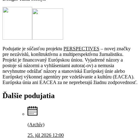
Podujatie je súčasťou projektu
PERSPECTIVES
– novej značky
pre nezávislú, konštruktívnu a multiperspektívnu žurnalistiku.
Projekt je financovaný Európskou úniou. Vyjadrené názory a
postoje sú názormi a vyhláseniami autora(-ov) a nemusia
nevyhnutne odrážať názory a stanoviská Európskej únie alebo
Európskej výkonnej agentúry pre vzdelávanie a kultúru (EACEA).
Európska únia ani EACEA za ne nepreberajú žiadnu zodpovednosť.
Ďalšie
podujatia
(Archív)
25. júl 2026 12:00