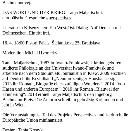
Bachmannovej.
DAS WORT UND DER KRIEG: Tanja Maljartschuk
europäische Gespräche
#perspectives
Literatur in Krisenzeiten. Ein West-Ost-Dialog. Auf Deutsch mit
Dolmetschen. Eintritt frei.
16. 4. 18:00 Pistori Palais, Štefánikova 25, Bratislava
Moderation Michal Hvorecký.
Tanja Maljartschuk, 1983 in Iwano-Frankiwsk, Ukraine geboren,
studierte Philologie an der Universität Iwano-Frankiwsk und
arbeitete nach dem Studium als Journalistin in Kiew. 2009 erschien
auf Deutsch ihr Erzählband „Neunprozentiger Haushaltsessig“,
2013 ihr Roman „Biografie eines zufälligen Wunders“, 2014 „Von
Hasen und anderen Europäern“, 2019 ihr Roman „Blauwal der
Erinnerung“. 2018 erhielt Tanja Maljartschuk den Ingeborg-
Bachmann-Preis. Die Autorin schreibt regelmäßig Kolumnen und
lebt in Wien.
Die Veranstaltung ist Teil des Projekts Perspectives und ist durch die
Europäische Union mitfinanziert.
Design: Tania Kostyk