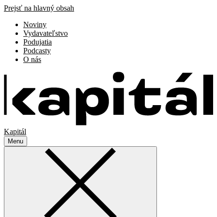
Prejsť na hlavný obsah
Noviny
Vydavateľstvo
Podujatia
Podcasty
O nás
Kapitál
Menu