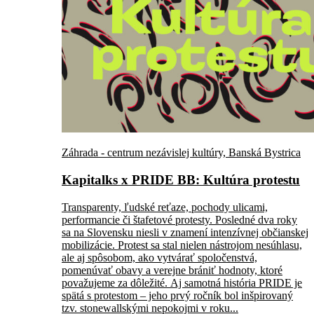
Záhrada - centrum nezávislej kultúry, Banská Bystrica
Kapitalks x PRIDE BB: Kultúra protestu
Transparenty, ľudské reťaze, pochody ulicami,
performancie či štafetové protesty. Posledné dva roky
sa na Slovensku niesli v znamení intenzívnej občianskej
mobilizácie. Protest sa stal nielen nástrojom nesúhlasu,
ale aj spôsobom, ako vytvárať spoločenstvá,
pomenúvať obavy a verejne brániť hodnoty, ktoré
považujeme za dôležité. Aj samotná história PRIDE je
spätá s protestom – jeho prvý ročník bol inšpirovaný
tzv. stonewallskými nepokojmi v roku...