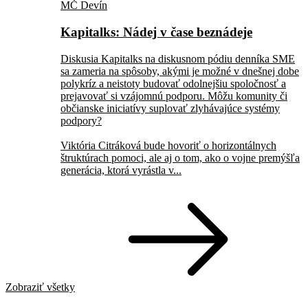
MČ Devín
Kapitalks: Nádej v čase beznádeje
Diskusia Kapitalks na diskusnom pódiu denníka SME
sa zameria na spôsoby, akými je možné v dnešnej dobe
polykríz a neistoty budovať odolnejšiu spoločnosť a
prejavovať si vzájomnú podporu. Môžu komunity či
občianske iniciatívy suplovať zlyhávajúce systémy
podpory?
Viktória Citráková bude hovoriť o horizontálnych
štruktúrach pomoci, ale aj o tom, ako o vojne premýšľa
generácia, ktorá vyrástla v...
Zobraziť všetky