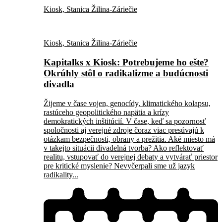
Kiosk, Stanica Žilina-Záriečie
Kiosk, Stanica Žilina-Záriečie
Kapitalks x Kiosk: Potrebujeme ho ešte?
Okrúhly stôl o radikalizme a budúcnosti
divadla
Žijeme v čase vojen, genocídy, klimatického kolapsu,
rastúceho geopolitického napätia a krízy
demokratických inštitúcií. V čase, keď sa pozornosť
spoločnosti aj verejné zdroje čoraz viac presúvajú k
otázkam bezpečnosti, obrany a prežitia. Aké miesto má
v takejto situácii divadelná tvorba? Ako reflektovať
realitu, vstupovať do verejnej debaty a vytvárať priestor
pre kritické myslenie? Nevyčerpali sme už jazyk
radikality...