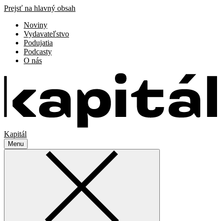
Prejsť na hlavný obsah
Noviny
Vydavateľstvo
Podujatia
Podcasty
O nás
Kapitál
Menu