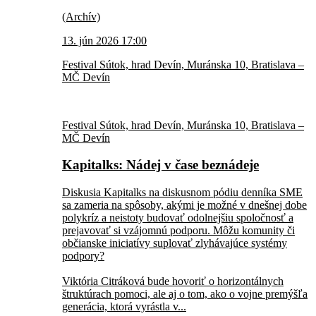
(Archív)
13. jún 2026 17:00
Festival Sútok, hrad Devín, Muránska 10, Bratislava –
MČ Devín
Festival Sútok, hrad Devín, Muránska 10, Bratislava –
MČ Devín
Kapitalks: Nádej v čase beznádeje
Diskusia Kapitalks na diskusnom pódiu denníka SME
sa zameria na spôsoby, akými je možné v dnešnej dobe
polykríz a neistoty budovať odolnejšiu spoločnosť a
prejavovať si vzájomnú podporu. Môžu komunity či
občianske iniciatívy suplovať zlyhávajúce systémy
podpory?
Viktória Citráková bude hovoriť o horizontálnych
štruktúrach pomoci, ale aj o tom, ako o vojne premýšľa
generácia, ktorá vyrástla v...