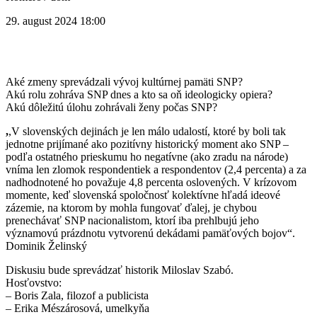
29. august 2024 18:00
Aké zmeny sprevádzali vývoj kultúrnej pamäti SNP?
Akú rolu zohráva SNP dnes a kto sa oň ideologicky opiera?
Akú dôležitú úlohu zohrávali ženy počas SNP?
,
,V slovenských dejinách je len málo udalostí, ktoré by boli tak
jednotne prijímané ako pozitívny historický moment ako SNP –
podľa ostatného prieskumu ho negatívne (ako zradu na národe)
vníma len zlomok respondentiek a respondentov (2,4 percenta) a za
nadhodnotené ho považuje 4,8 percenta oslovených. V krízovom
momente, keď slovenská spoločnosť kolektívne hľadá ideové
zázemie, na ktorom by mohla fungovať ďalej, je chybou
prenechávať SNP nacionalistom, ktorí iba prehlbujú jeho
významovú prázdnotu vytvorenú dekádami pamäťových bojov“.
Dominik Želinský
Diskusiu bude sprevádzať historik Miloslav Szabó.
Hosťovstvo:
– Boris Zala, filozof a publicista
– Erika Mészárosová, umelkyňa