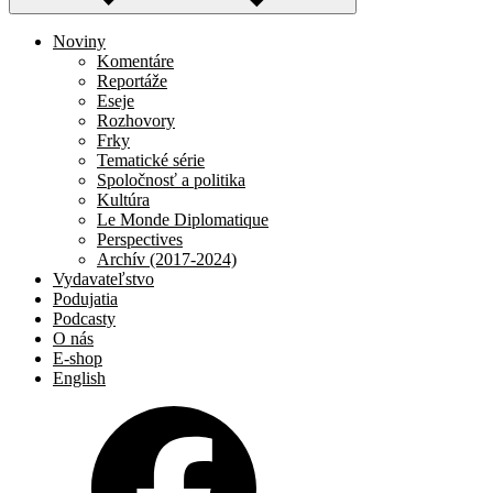
Noviny
Komentáre
Reportáže
Eseje
Rozhovory
Frky
Tematické série
Spoločnosť a politika
Kultúra
Le Monde Diplomatique
Perspectives
Archív (2017-2024)
Vydavateľstvo
Podujatia
Podcasty
O nás
E-shop
English