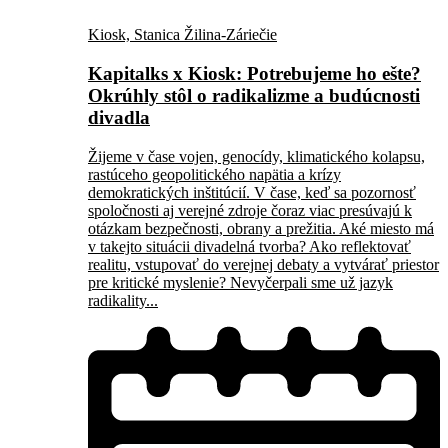
Kiosk, Stanica Žilina-Záriečie
Kapitalks x Kiosk: Potrebujeme ho ešte?
Okrúhly stôl o radikalizme a budúcnosti
divadla
Žijeme v čase vojen, genocídy, klimatického kolapsu,
rastúceho geopolitického napätia a krízy
demokratických inštitúcií. V čase, keď sa pozornosť
spoločnosti aj verejné zdroje čoraz viac presúvajú k
otázkam bezpečnosti, obrany a prežitia. Aké miesto má
v takejto situácii divadelná tvorba? Ako reflektovať
realitu, vstupovať do verejnej debaty a vytvárať priestor
pre kritické myslenie? Nevyčerpali sme už jazyk
radikality...