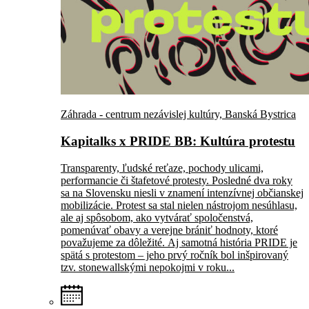
Záhrada - centrum nezávislej kultúry, Banská Bystrica
Kapitalks x PRIDE BB: Kultúra protestu
Transparenty, ľudské reťaze, pochody ulicami,
performancie či štafetové protesty. Posledné dva roky
sa na Slovensku niesli v znamení intenzívnej občianskej
mobilizácie. Protest sa stal nielen nástrojom nesúhlasu,
ale aj spôsobom, ako vytvárať spoločenstvá,
pomenúvať obavy a verejne brániť hodnoty, ktoré
považujeme za dôležité. Aj samotná história PRIDE je
spätá s protestom – jeho prvý ročník bol inšpirovaný
tzv. stonewallskými nepokojmi v roku...