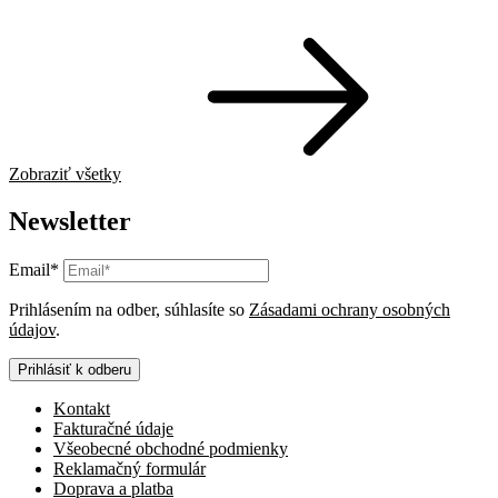
Zobraziť všetky
Newsletter
Email*
Prihlásením na odber, súhlasíte so
Zásadami ochrany osobných
údajov
.
Prihlásiť k odberu
Kontakt
Fakturačné údaje
Všeobecné obchodné podmienky
Reklamačný formulár
Doprava a platba