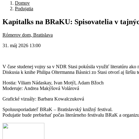
Domov
Podujatia
Kapitalks
na
BRaKU:
Spisovatelia
v
tajný
Rómerov dom, Bratislava
31. máj 2026 13:00
V čase studenej vojny sa v NDR Stasi pokúsila využiť literatúru ako ná
Diskusia k knihe Philipa Oltermanna Básnici zo Stasi otvorí aj širšiu 
Hostia: Viliam Nádaskay, Ivan Motýl, Adam Bžoch
Moderuje: Andrea Makýšová Volárová
Grafické vizuály: Barbara Kowalczuková
Spoluusporiadateľ
BRaK – Bratislavský knižný festival.
Podujatie bude prebiehať počas literárneho festivalu BRaK a organizuj