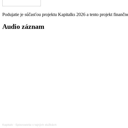
Podujatie je súčasťou projektu Kapitalks 2026 a tento projekt finančn
Audio
záznam
Kapitalx
·
Spisovatelia v tajných službách