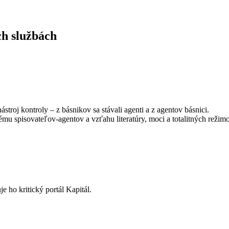
ch
službách
stroj kontroly – z básnikov sa stávali agenti a z agentov básnici.
tému spisovateľov-agentov a vzťahu literatúry, moci a totalitných režim
e ho kritický portál Kapitál.