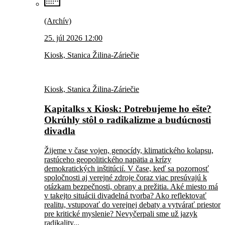
(Archív)
25. júl 2026 12:00
Kiosk, Stanica Žilina-Záriečie
Kiosk, Stanica Žilina-Záriečie
Kapitalks x Kiosk: Potrebujeme ho ešte?
Okrúhly stôl o radikalizme a budúcnosti
divadla
Žijeme v čase vojen, genocídy, klimatického kolapsu,
rastúceho geopolitického napätia a krízy
demokratických inštitúcií. V čase, keď sa pozornosť
spoločnosti aj verejné zdroje čoraz viac presúvajú k
otázkam bezpečnosti, obrany a prežitia. Aké miesto má
v takejto situácii divadelná tvorba? Ako reflektovať
realitu, vstupovať do verejnej debaty a vytvárať priestor
pre kritické myslenie? Nevyčerpali sme už jazyk
radikality...