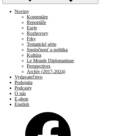
Noviny
Komentáre
Reportáže
Eseje
Rozhovory
Frky
Tematické série
Spoločnosť a politika
Kultúra
Le Monde Diplomatique
Perspectives
Archív (2017-2024)
Vydavateľstvo
Podujatia
Podcasty
O nás
E-shop
English