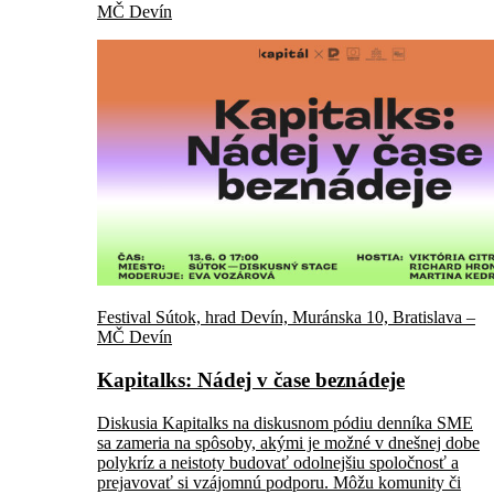
MČ Devín
Festival Sútok, hrad Devín, Muránska 10, Bratislava –
MČ Devín
Kapitalks: Nádej v čase beznádeje
Diskusia Kapitalks na diskusnom pódiu denníka SME
sa zameria na spôsoby, akými je možné v dnešnej dobe
polykríz a neistoty budovať odolnejšiu spoločnosť a
prejavovať si vzájomnú podporu. Môžu komunity či