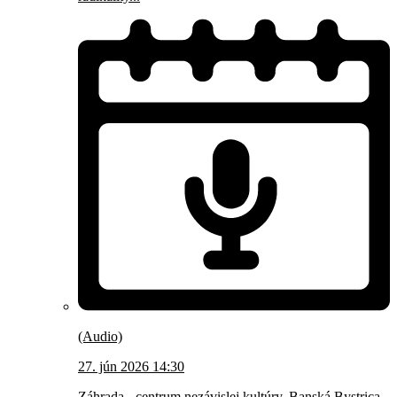
(Audio)
27. jún 2026 14:30
Záhrada - centrum nezávislej kultúry, Banská Bystrica