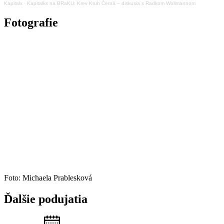
Kapitalx
·
Kapitalks na BRaKU: Krev Kruh Černá – diskusia s Radkom Wollmannom
Fotografie
Foto: Michaela Prablesková
Ďalšie
podujatia