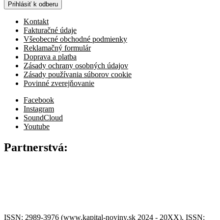
Prihlásiť k odberu
Kontakt
Fakturačné údaje
Všeobecné obchodné podmienky
Reklamačný formulár
Doprava a platba
Zásady ochrany osobných údajov
Zásady používania súborov cookie
Povinné zverejňovanie
Facebook
Instagram
SoundCloud
Youtube
Partnerstvá:
ISSN: 2989-3976 (www.kapital-noviny.sk 2024 - 20XX), ISSN: