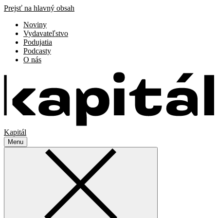
Prejsť na hlavný obsah
Noviny
Vydavateľstvo
Podujatia
Podcasty
O nás
Kapitál
Menu