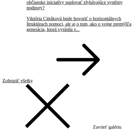
občianske iniciatívy suplovať zlyhávajúce systémy
podpory?
Viktória Citráková bude hovoriť o horizontálnych
štruktúrach pomoci, ale aj o tom, ako o vojne premýšľa
generácia, ktorá vyrástla v...
Zobraziť všetky
Zavrieť galériu