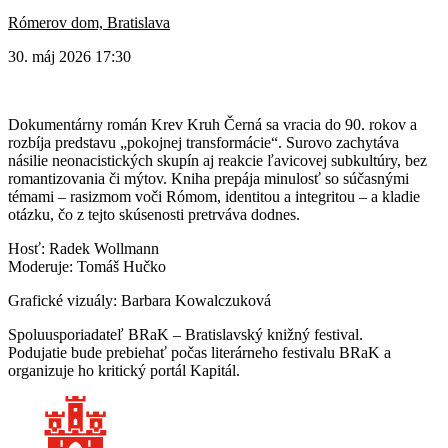
Rómerov dom, Bratislava
30. máj 2026 17:30
Dokumentárny román Krev Kruh Černá sa vracia do 90. rokov a
rozbíja predstavu „pokojnej transformácie“. Surovo zachytáva
násilie neonacistických skupín aj reakcie ľavicovej subkultúry, bez
romantizovania či mýtov. Kniha prepája minulosť so súčasnými
témami – rasizmom voči Rómom, identitou a integritou – a kladie
otázku, čo z tejto skúsenosti pretrváva dodnes.
Hosť: Radek Wollmann
Moderuje: Tomáš Hučko
Grafické vizuály: Barbara Kowalczuková
Spoluusporiadateľ
BRaK – Bratislavský knižný festival.
Podujatie bude prebiehať počas literárneho festivalu BRaK a
organizuje ho kritický portál Kapitál.