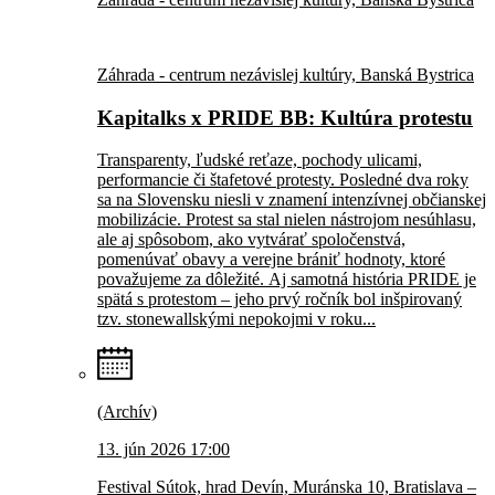
Záhrada - centrum nezávislej kultúry, Banská Bystrica
Kapitalks x PRIDE BB: Kultúra protestu
Transparenty, ľudské reťaze, pochody ulicami,
performancie či štafetové protesty. Posledné dva roky
sa na Slovensku niesli v znamení intenzívnej občianskej
mobilizácie. Protest sa stal nielen nástrojom nesúhlasu,
ale aj spôsobom, ako vytvárať spoločenstvá,
pomenúvať obavy a verejne brániť hodnoty, ktoré
považujeme za dôležité. Aj samotná história PRIDE je
spätá s protestom – jeho prvý ročník bol inšpirovaný
tzv. stonewallskými nepokojmi v roku...
(Archív)
13. jún 2026 17:00
Festival Sútok, hrad Devín, Muránska 10, Bratislava –